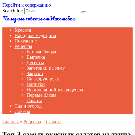
Перейти к содержанию
Search for:
Полезные советы от Наготовки
Красота
Народная медицина
Похудение
Рецепты
Вторые блюда
Выпечка
Десерты
Заготовки на зиму
Закуски
На скорую руку
Напитки
Низкокалорийные рецепты
Первые блюда
Салаты
Сад и огород
Советы
Главная
»
Рецепты
»
Салаты
Топ-3 самых вкусных салатов из тунца