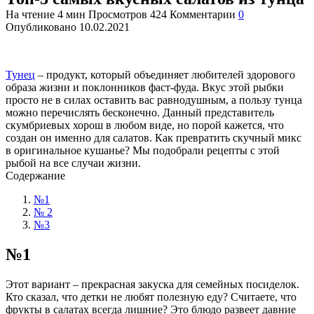
На чтение
4 мин
Просмотров
424
Комментарии
0
Опубликовано
10.02.2021
Тунец
– продукт, который объединяет любителей здорового
образа жизни и поклонников фаст-фуда. Вкус этой рыбки
просто не в силах оставить вас равнодушным, а пользу тунца
можно перечислять бесконечно. Данный представитель
скумбриевых хорош в любом виде, но порой кажется, что
создан он именно для салатов. Как превратить скучный микс
в оригинальное кушанье? Мы подобрали рецепты с этой
рыбой на все случаи жизни.
Содержание
№1
№ 2
№3
№1
Этот вариант – прекрасная закуска для семейных посиделок.
Кто сказал, что детки не любят полезную еду? Считаете, что
фрукты в салатах всегда лишние? Это блюдо развеет давние