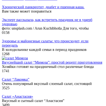
Хронический панкреотит, диабет и пшенная каша.
Вам также может понравиться
Эксперт рассказала, как встретить праздник не в ущерб
здоровью
фото: unsplash.com / Arun Kuchibhotla Для того, чтобы
0
158
Здоровье и майонезные салаты: что происходит, если
переедать
В холодильнике каждой семьи в период праздников
1
268
Вкуснейший салат “Мимоза”: простой рецепт приготовления
Хозяйки готовят на праздничный стол различные блюда
1
741
Салат “Лакомка”
Очень популярный вкусный слоеный салат, состоящий
3
525
Салат «Анастасия»
Вкусный и сытный салат “Анастасия”
3
499