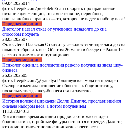
09.04.2025
0
14
фото: freepik.com/prostoleh Если говорить про правильное
питание для женщин, то самое главное, первейшее,
наиглавнейшее правило — то, которое не ведет к набору веса!
Народная медицина
Диетолог назвал отказ от углеводов незадолго до сна
способом похудеть
28.03.2025
0
7
Фото: Лена Плавская Отказ от углеводов за четыре часа до сна
поможет сбросить вес. Об этом 26 марта в беседе с «Радио 1»
рассказал диетолог и нутрициолог
Народная медицина
Психолог оценила последствия резкого похудения звезд шоу-
бизнеса
26.02.2025
0
5
фото: freepik.com/@ yanalya Голливудская мода на препарат
Ozempic изменила отношение общества к бодипозитиву,
поскольку звезды шоу-бизнеса стали заметно
Народная медицина
История волевой циркачки Долли Димплс, прославившейся
сначала набором веса, а потом похудением
11.12.2024
0
13
Хотя в наше время активно продвигают в массы идеи
бодипозитива, стройные фигуры остаются в тренде. Даже те,
кто демонстрирует полное принятие своего веса