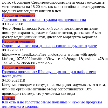
фото: vk.com/mos Средиземноморская диета может омолодить
мозг человека на 18-20 лет, так как способна снижать уровень
вредных амилоидных бляшек в нем.
Народная медицина
Диетолог назвала вариант ужина для крепкого сна
09.05.2025
0
8
Фото: Лена Плавская Крепкий сон и правильное питание
помогут сохранить режим и баланс жизни, рассказала 6 мая
доктор медицинских наук, диетолог Маргарита Королева.
Народная медицина
Опрос: в майские праздники россияне не думают о диете
08.05.2025
1
7
https://www.freepik.com/free-photo/sporty-woman-with-apple-
kitchen_10705202.htm#fromView=search&page=1&position=47&uu
1e45-458b-8ebc-b9812fcbf64b&
Народная медицина
Гормоны против вас: Шокирующая правда о наборе веса
после диеты
04.05.2025
1
18
Когда мы говорим о похудении, мы редко задумываемся о том,
что наш организм активно этому сопротивляется. Это
происходит потому, что у человека как вида
Красота
Как есть и не толстеть: самые полезные и нужные продукты
для женского здоровья