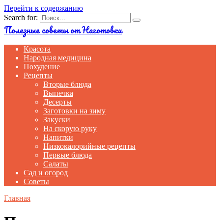
Перейти к содержанию
Search for:
Полезные советы от Наготовки
Красота
Народная медицина
Похудение
Рецепты
Вторые блюда
Выпечка
Десерты
Заготовки на зиму
Закуски
На скорую руку
Напитки
Низкокалорийные рецепты
Первые блюда
Салаты
Сад и огород
Советы
Главная