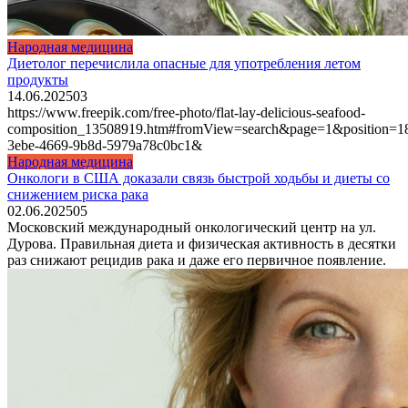
Народная медицина
Диетолог перечислила опасные для употребления летом
продукты
14.06.2025
0
3
https://www.freepik.com/free-photo/flat-lay-delicious-seafood-
composition_13508919.htm#fromView=search&page=1&position=1
3ebe-4669-9b8d-5979a78c0bc1&
Народная медицина
Онкологи в США доказали связь быстрой ходьбы и диеты со
снижением риска рака
02.06.2025
0
5
Московский международный онкологический центр на ул.
Дурова. Правильная диета и физическая активность в десятки
раз снижают рецидив рака и даже его первичное появление.