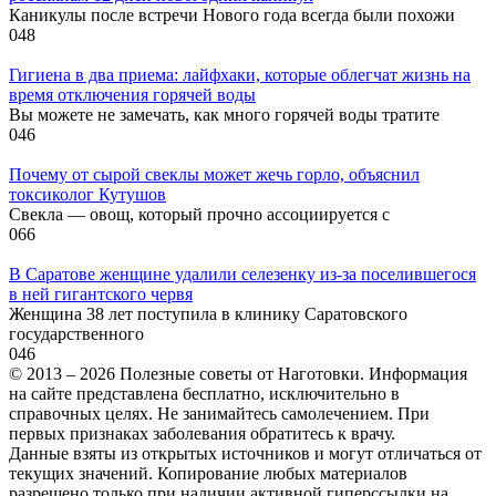
Каникулы после встречи Нового года всегда были похожи
0
48
Гигиена в два приема: лайфхаки, которые облегчат жизнь на
время отключения горячей воды
Вы можете не замечать, как много горячей воды тратите
0
46
Почему от сырой свеклы может жечь горло, объяснил
токсиколог Кутушов
Свекла — овощ, который прочно ассоциируется с
0
66
В Саратове женщине удалили селезенку из-за поселившегося
в ней гигантского червя
Женщина 38 лет поступила в клинику Саратовского
государственного
0
46
© 2013 – 2026 Полезные советы от Наготовки. Информация
на сайте представлена бесплатно, исключительно в
справочных целях. Не занимайтесь самолечением. При
первых признаках заболевания обратитесь к врачу.
Данные взяты из открытых источников и могут отличаться от
текущих значений. Копирование любых материалов
разрешено только при наличии активной гиперссылки на