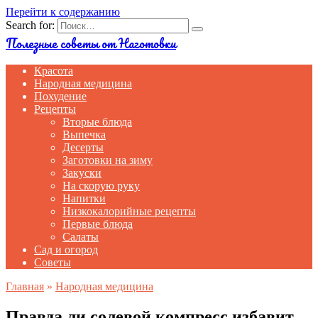
Перейти к содержанию
Search for:
Полезные советы от Наготовки
Красота
Народная медицина
Похудение
Рецепты
Вторые блюда
Выпечка
Десерты
Заготовки на зиму
Закуски
На скорую руку
Напитки
Низкокалорийные рецепты
Первые блюда
Салаты
Сад и огород
Советы
Главная
»
Народная медицина
Правда ли солевой компресс избавит