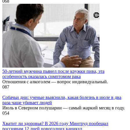
0
68
50-летний мужчина пьянел после кружки пива, эта
особенность оказалась симптомом рака
Отношения с алкоголем — вопрос индивидуальный.
0
87
Собачьи дни: ученые выяснили, какая болезнь в июле в два
раза чаще убивает людей
Июль в Северном полушарии — самый жаркий месяц в году.
0
54
Хватит ли здоровья? В 2026 году Минтруд пообещал
россиянам 12 дней новогодних каникул