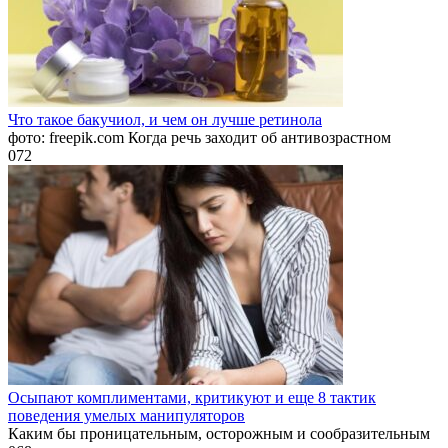
Что такое бакучиол, и чем он лучше ретинола
фото: freepik.com Когда речь заходит об антивозрастном
0
72
Осыпают комплиментами, критикуют и еще 8 тактик
поведения умелых манипуляторов
Каким бы проницательным, осторожным и сообразительным