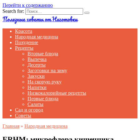
Перейти к содержанию
Search for:
Полезные советы от Наготовки
Красота
Народная медицина
Похудение
Рецепты
Вторые блюда
Выпечка
Десерты
Заготовки на зиму
Закуски
На скорую руку
Напитки
Низкокалорийные рецепты
Первые блюда
Салаты
Сад и огород
Советы
Главная
»
Народная медицина
ERHM: микрофлора кишечника