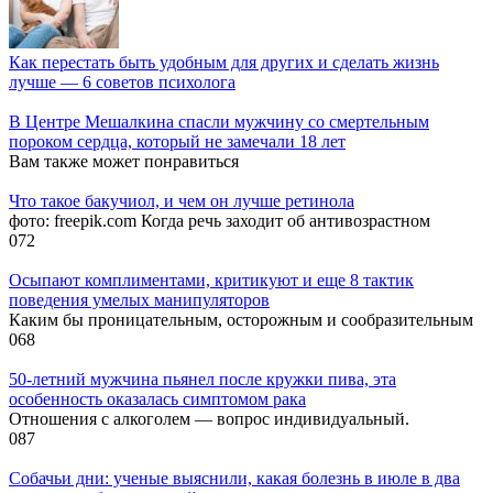
Как перестать быть удобным для других и сделать жизнь
лучше — 6 советов психолога
В Центре Мешалкина спасли мужчину со смертельным
пороком сердца, который не замечали 18 лет
Вам также может понравиться
Что такое бакучиол, и чем он лучше ретинола
фото: freepik.com Когда речь заходит об антивозрастном
0
72
Осыпают комплиментами, критикуют и еще 8 тактик
поведения умелых манипуляторов
Каким бы проницательным, осторожным и сообразительным
0
68
50-летний мужчина пьянел после кружки пива, эта
особенность оказалась симптомом рака
Отношения с алкоголем — вопрос индивидуальный.
0
87
Собачьи дни: ученые выяснили, какая болезнь в июле в два