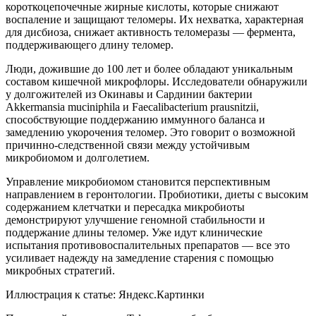
короткоцепочечные жирные кислоты, которые снижают
воспаление и защищают теломеры. Их нехватка, характерная
для дисбиоза, снижает активность теломеразы — фермента,
поддерживающего длину теломер.
Люди, дожившие до 100 лет и более обладают уникальным
составом кишечной микрофлоры. Исследователи обнаружили
у долгожителей из Окинавы и Сардинии бактерии
Akkermansia muciniphila и Faecalibacterium prausnitzii,
способствующие поддержанию иммунного баланса и
замедлению укорочения теломер. Это говорит о возможной
причинно-следственной связи между устойчивым
микробиомом и долголетием.
Управление микробиомом становится перспективным
направлением в геронтологии. Пробиотики, диеты с высоким
содержанием клетчатки и пересадка микробиоты
демонстрируют улучшение геномной стабильности и
поддержание длины теломер. Уже идут клинические
испытания противовоспалительных препаратов — все это
усиливает надежду на замедление старения с помощью
микробных стратегий.
Иллюстрация к статье:
Яндекс.Картинки