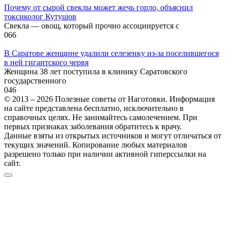
Почему от сырой свеклы может жечь горло, объяснил
токсиколог Кутушов
Свекла — овощ, который прочно ассоциируется с
0
66
В Саратове женщине удалили селезенку из-за поселившегося
в ней гигантского червя
Женщина 38 лет поступила в клинику Саратовского
государственного
0
46
© 2013 – 2026 Полезные советы от Наготовки. Информация
на сайте представлена бесплатно, исключительно в
справочных целях. Не занимайтесь самолечением. При
первых признаках заболевания обратитесь к врачу.
Данные взяты из открытых источников и могут отличаться от
текущих значений. Копирование любых материалов
разрешено только при наличии активной гиперссылки на
сайт.