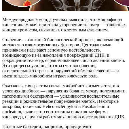
Международная команда ученых выяснила, что микрофлора
кишечника может влиять на укорочение теломер — защитных
концов хромосом, связанных с клеточным старением.
Старение — сложный биологический процесс, включающий
множество взаимосвязанных факторов. Центральными
признаками называют геномную нестабильность,
возникающую из-за накопления повреждений ДНК, и
сокращение теломер, ограничивающее число делений клетки.
Эти процессы усиливаются за счет воспаления,
окислительного стресса и нарушений обмена веществ — и
именно здесь микробиом играет ключевую роль.
Оказалось, с возрастом состав микробиоты изменяется, и в
условиях дисбиоза — нарушения баланса между полезными и
патогенными бактериями — усиливаются воспалительные
реакции и окислительное повреждение клеток. Некоторые
микробы, такие как Helicobacter pylori и Fusobacterium
nucleatum, выделяют генотоксины и активные формы
кислорода, нарушая работу механизмов восстановления ДНК.
Полезные бактерии, напротив, продуцируют