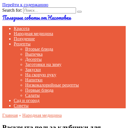
Перейти к содержанию
Search for:
Полезные советы от Наготовки
Красота
Народная медицина
Похудение
Рецепты
Вторые блюда
Выпечка
Десерты
Заготовки на зиму
Закуски
На скорую руку
Напитки
Низкокалорийные рецепты
Первые блюда
Салаты
Сад и огород
Советы
Главная
»
Народная медицина
Раскрыта польза клубники для