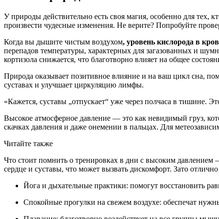
У природы действительно есть своя магия, особенно для тех, 
произвести чудесные изменения. Не верите? Попробуйте провер
Когда вы дышите чистым воздухом
, уровень кислорода в кро
перепадов температуры, характерных для загазованных и шумны
кортизола снижается, что благотворно влияет на общее состоян
Природа оказывает позитивное влияние и на ваш цикл сна, помо
суставах и улучшает циркуляцию лимфы.
«Кажется, суставы „отпускает“ уже через полчаса в тишине. Э
Высокое атмосферное давление — это как невидимый груз, кото
скачках давления и даже онемении в пальцах. Для метеозависи
Читайте также
Что стоит помнить о тренировках в дни с высоким давлением
сердце и суставы, что может вызвать дискомфорт. Зато отлично
Йога и дыхательные практики: помогут восстановить рав
Спокойные прогулки на свежем воздухе: обеспечат нужн
Плавание: благотворно воздействует на все группы мышц