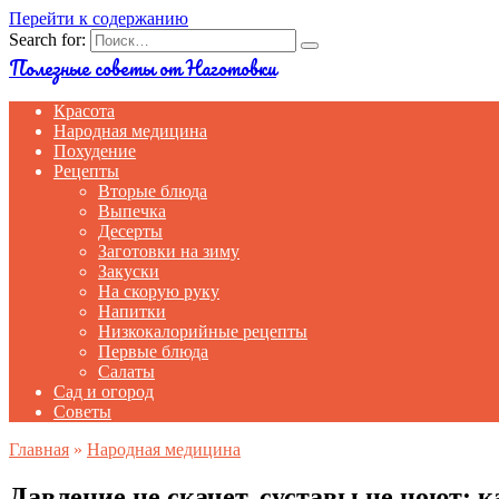
Перейти к содержанию
Search for:
Полезные советы от Наготовки
Красота
Народная медицина
Похудение
Рецепты
Вторые блюда
Выпечка
Десерты
Заготовки на зиму
Закуски
На скорую руку
Напитки
Низкокалорийные рецепты
Первые блюда
Салаты
Сад и огород
Советы
Главная
»
Народная медицина
Давление не скачет, суставы не ноют: