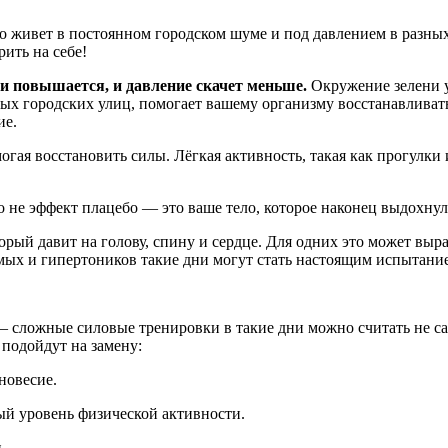
кто живет в постоянном городском шуме и под давлением в разны
ить на себе!
ви повышается, и давление скачет меньше.
Окружение зелени у
х городских улиц, помогает вашему организму восстанавливаться
ие.
гая восстановить силы. Лёгкая активность, такая как прогулки 
то не эффект плацебо — это ваше тело, которое наконец выдохну
рый давит на голову, спину и сердце. Для одних это может выра
мых и гипертоников такие дни могут стать настоящим испытание
 — сложные силовые тренировки в такие дни можно считать не 
 подойдут на замену:
новесие.
ый уровень физической активности.
.