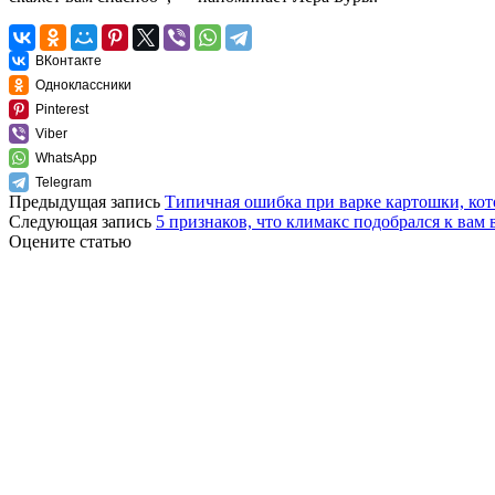
ВКонтакте
Одноклассники
Pinterest
Viber
WhatsApp
Telegram
Предыдущая запись
Типичная ошибка при варке картошки, кото
Следующая запись
5 признаков, что климакс подобрался к вам
Оцените статью