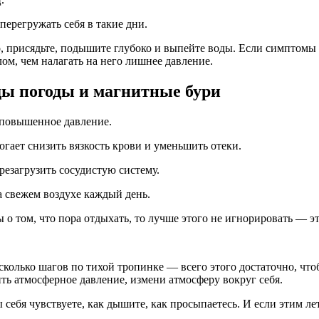
ерегружать себя в такие дни.
 присядьте, подышите глубоко и выпейте воды. Если симптомы се
лом, чем налагать на него лишнее давление.
ады погоды и магнитные бури
 повышенное давление.
гает снизить вязкость крови и уменьшить отеки.
ерезагрузить сосудистую систему.
 свежем воздухе каждый день.
 о том, что пора отдыхать, то лучше этого не игнорировать — э
есколько шагов по тихой тропинке — всего этого достаточно, чт
ть атмосферное давление, измени атмосферу вокруг себя.
ы себя чувствуете, как дышите, как просыпаетесь. И если этим 