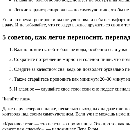
Легкие кардиотренировки — по самочувствию, чтобы не п
Если во время тренировки вы почувствовали себя некомфортно,
врачу. И не забывайте, что гораздо важнее дружить со своим те
5 советов, как легче переносить переп
Важно помнить: пейте больше воды, особенно если у вас
Сократите потребление жирной и соленой пищи, что помо
Следите за качеством сна, ведь он позволяет буквально п
Также старайтесь проводить как минимум 20–30 минут на
И главное — слушайте свое тело; если оно подает сигналы
Читайте также
Даже пару вечеров в парке, несколько выходных на даче или н
контроля над своим самочувствием. Если уж не можешь измени
«Красивое тело — это не только про мышцы. Это про то, как в
скажет вам спасибо», — напоминает Лера Буры.