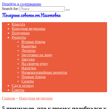
Перейти к содержанию
Search for:
Полезные советы от Наготовки
Красота
Народная медицина
Похудение
Рецепты
Вторые блюда
Выпечка
Десерты
Заготовки на зиму
Закуски
На скорую руку
Напитки
Низкокалорийные рецепты
Первые блюда
Салаты
Сад и огород
Советы
Главная
»
Народная медицина
5 признаков, что климакс подобрался к