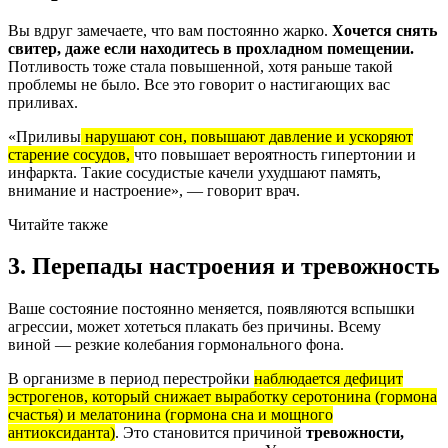
Вы вдруг замечаете, что вам постоянно жарко.
Хочется снять
свитер, даже если находитесь в прохладном помещении.
Потливость тоже стала повышенной, хотя раньше такой
проблемы не было. Все это говорит о настигающих вас
приливах.
«Приливы
нарушают сон, повышают давление и ускоряют
старение сосудов,
что повышает вероятность гипертонии и
инфаркта. Такие сосудистые качели ухудшают память,
внимание и настроение», — говорит врач.
Читайте также
3. Перепады настроения и тревожность
Ваше состояние постоянно меняется, появляются вспышки
агрессии, может хотеться плакать без причины. Всему
виной — резкие колебания гормонального фона.
В организме в период перестройки
наблюдается дефицит
эстрогенов, который снижает выработку серотонина (гормона
счастья) и мелатонина (гормона сна и мощного
антиоксиданта)
. Это становится причиной
тревожности,