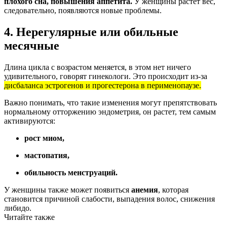
плохого сна, повышения аппетита.
У женщины растет вес,
следовательно, появляются новые проблемы.
4. Нерегулярные или обильные
месячные
Длина цикла с возрастом меняется, в этом нет ничего
удивительного, говорят гинекологи. Это происходит из-за
дисбаланса эстрогенов и прогестерона в перименопаузе.
Важно понимать, что такие изменения могут препятствовать
нормальному отторжению эндометрия, он растет, тем самым
активируются:
рост миом,
мастопатия,
обильность менструаций.
У женщины также может появиться
анемия
, которая
становится причиной слабости, выпадения волос, снижения
либидо.
Читайте также