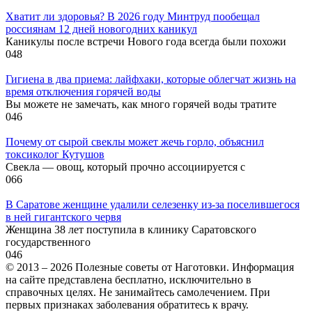
Хватит ли здоровья? В 2026 году Минтруд пообещал
россиянам 12 дней новогодних каникул
Каникулы после встречи Нового года всегда были похожи
0
48
Гигиена в два приема: лайфхаки, которые облегчат жизнь на
время отключения горячей воды
Вы можете не замечать, как много горячей воды тратите
0
46
Почему от сырой свеклы может жечь горло, объяснил
токсиколог Кутушов
Свекла — овощ, который прочно ассоциируется с
0
66
В Саратове женщине удалили селезенку из-за поселившегося
в ней гигантского червя
Женщина 38 лет поступила в клинику Саратовского
государственного
0
46
© 2013 – 2026 Полезные советы от Наготовки. Информация
на сайте представлена бесплатно, исключительно в
справочных целях. Не занимайтесь самолечением. При
первых признаках заболевания обратитесь к врачу.