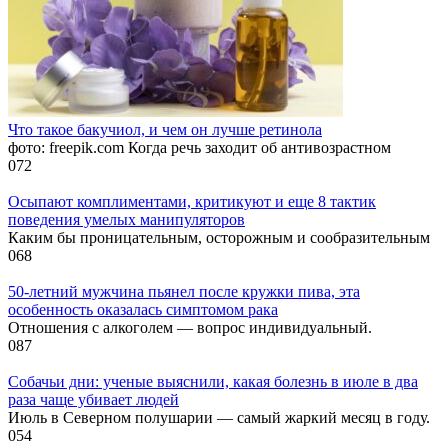
Что такое бакучиол, и чем он лучше ретинола
фото: freepik.com Когда речь заходит об антивозрастном
0
72
Осыпают комплиментами, критикуют и еще 8 тактик
поведения умелых манипуляторов
Каким бы проницательным, осторожным и сообразительным
0
68
50-летний мужчина пьянел после кружки пива, эта
особенность оказалась симптомом рака
Отношения с алкоголем — вопрос индивидуальный.
0
87
Собачьи дни: ученые выяснили, какая болезнь в июле в два
раза чаще убивает людей
Июль в Северном полушарии — самый жаркий месяц в году.
0
54