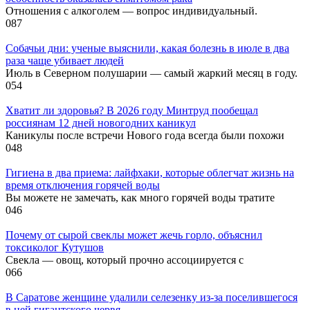
Отношения с алкоголем — вопрос индивидуальный.
0
87
Собачьи дни: ученые выяснили, какая болезнь в июле в два
раза чаще убивает людей
Июль в Северном полушарии — самый жаркий месяц в году.
0
54
Хватит ли здоровья? В 2026 году Минтруд пообещал
россиянам 12 дней новогодних каникул
Каникулы после встречи Нового года всегда были похожи
0
48
Гигиена в два приема: лайфхаки, которые облегчат жизнь на
время отключения горячей воды
Вы можете не замечать, как много горячей воды тратите
0
46
Почему от сырой свеклы может жечь горло, объяснил
токсиколог Кутушов
Свекла — овощ, который прочно ассоциируется с
0
66
В Саратове женщине удалили селезенку из-за поселившегося
в ней гигантского червя