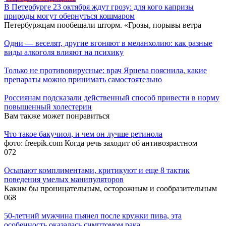
В Петербурге 23 октября ждут грозу: для кого капризы
природы могут обернуться кошмаром
Петербуржцам пообещали шторм. «Грозы, порывы ветра
Одни — веселят, другие вгоняют в меланхолию: как разные
виды алкоголя влияют на психику
Только не противовирусные: врач Ярцева пояснила, какие
препараты можно принимать самостоятельно
Россиянам подсказали действенный способ привести в норму
повышенный холестерин
Вам также может понравиться
Что такое бакучиол, и чем он лучше ретинола
фото: freepik.com Когда речь заходит об антивозрастном
0
72
Осыпают комплиментами, критикуют и еще 8 тактик
поведения умелых манипуляторов
Каким бы проницательным, осторожным и сообразительным
0
68
50-летний мужчина пьянел после кружки пива, эта
особенность оказалась симптомом рака