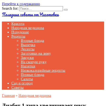
Перейти к содержанию
Search for:
Полезные советы от Наготовки
Красота
Народная медицина
Похудение
Рецепты
Вторые блюда
Выпечка
Десерты
Заготовки на зиму
Закуски
На скорую руку
Напитки
Низкокалорийные рецепты
Первые блюда
Салаты
Сад и огород
Советы
Главная
»
Народная медицина
Диабет 1 типа увеличивает риск