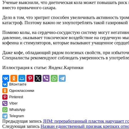
Ученые выяснили, что диетическая кола может повышать риск 
вместо привычного сахара.
Дело в том, что эритрит способен увеличивать активность тром
катастроф. Поэтому важно не злоупотреблять такой газировко
Помимо колы, на сердечно-сосудистую систему могут негативн
давление, оказывает токсическое воздействие на сердечную м
кофеина и стимуляторов, которые вызывают учащенное сердце
Даже кофе, обладающий рядом полезных свойств, при избыточн
Специалисты рекомендуют соблюдать умеренность в употреблен
Иллюстрация к статье:
Яндекс.Картинки
ВКонтакте
Одноклассники
Pinterest
Viber
WhatsApp
Telegram
Предыдущая запись
JHM: переработанный пластик нарушает г
Следующая запись
Назван единственный признак крепких отн