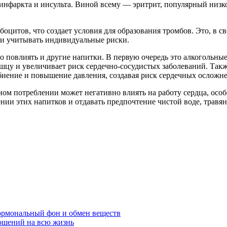
инфаркта и инсульта. Виной всему — эритрит, популярный низк
боцитов, что создает условия для образования тромбов. Это, в 
й и учитывать индивидуальные риски.
о повлиять и другие напитки. В первую очередь это алкогольн
ышцу и увеличивает риск сердечно-сосудистых заболеваний. Та
биение и повышение давления, создавая риск сердечных осложн
ом потреблении может негативно влиять на работу сердца, осо
ии этих напитков и отдавать предпочтение чистой воде, травя
ормональный фон и обмен веществ
ошений на всю жизнь