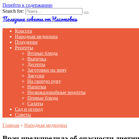
Перейти к содержанию
Search for:
Полезные советы от Наготовки
Красота
Народная медицина
Похудение
Рецепты
Вторые блюда
Выпечка
Десерты
Заготовки на зиму
Закуски
На скорую руку
Напитки
Низкокалорийные рецепты
Первые блюда
Салаты
Сад и огород
Советы
Главная
»
Народная медицина
Врач предупредила об опасности диети