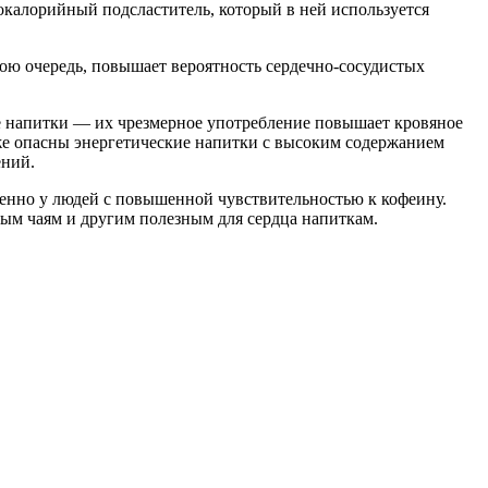
окалорийный подсластитель, который в ней используется
свою очередь, повышает вероятность сердечно-сосудистых
ые напитки — их чрезмерное употребление повышает кровяное
кже опасны энергетические напитки с высоким содержанием
ений.
бенно у людей с повышенной чувствительностью к кофеину.
ным чаям и другим полезным для сердца напиткам.