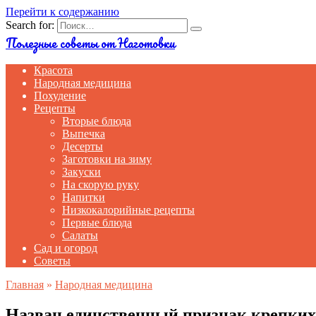
Перейти к содержанию
Search for:
Полезные советы от Наготовки
Красота
Народная медицина
Похудение
Рецепты
Вторые блюда
Выпечка
Десерты
Заготовки на зиму
Закуски
На скорую руку
Напитки
Низкокалорийные рецепты
Первые блюда
Салаты
Сад и огород
Советы
Главная
»
Народная медицина
Назван единственный признак крепких