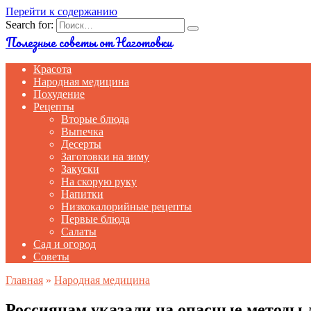
Перейти к содержанию
Search for:
Полезные советы от Наготовки
Красота
Народная медицина
Похудение
Рецепты
Вторые блюда
Выпечка
Десерты
Заготовки на зиму
Закуски
На скорую руку
Напитки
Низкокалорийные рецепты
Первые блюда
Салаты
Сад и огород
Советы
Главная
»
Народная медицина
Россиянам указали на опасные методы 