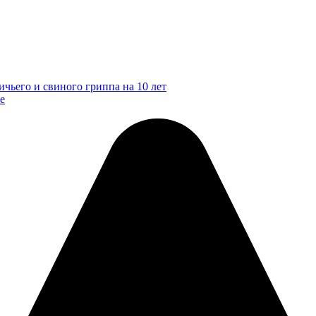
ичьего и свиного гриппа на 10 лет
е