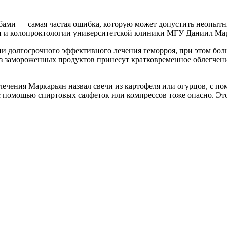
ами — самая частая ошибка, которую может допустить неопытны
и и колопроктологии университетской клиники МГУ Даниил Ма
ии долгосрочного эффективного лечения геморроя, при этом бол
из замороженных продуктов принесут кратковременное облегчен
ечения Маркарьян назвал свечи из картофеля или огурцов, с п
 помощью спиртовых салфеток или компрессов тоже опасно. Это 