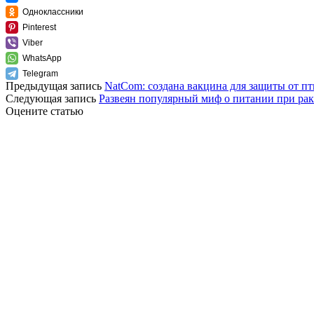
Одноклассники
Pinterest
Viber
WhatsApp
Telegram
Предыдущая запись
NatCom: создана вакцина для защиты от пт
Следующая запись
Развеян популярный миф о питании при рак
Оцените статью