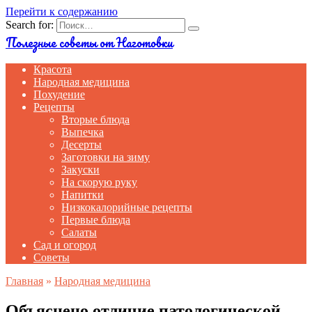
Перейти к содержанию
Search for:
Полезные советы от Наготовки
Красота
Народная медицина
Похудение
Рецепты
Вторые блюда
Выпечка
Десерты
Заготовки на зиму
Закуски
На скорую руку
Напитки
Низкокалорийные рецепты
Первые блюда
Салаты
Сад и огород
Советы
Главная
»
Народная медицина
Объяснено отличие патологической