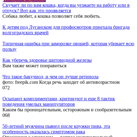
Скучает ли по вам кошка, когда вы уезжаете на работу или в
отпуск? Вот как это проявляется
Собака любит, а кошка позволяет себя любить.
К детям под Луганском для профосмотров приехала бригада
волгоградских врачей
Типичная ошибка при заморозке овощей, которая убивает всю
пользу
Как уберечь здоровье щитовидной железы
Вам также может понравиться
Что такое бакучиол, и чем он лучше ретинола
фото: freepik.com Когда речь заходит об антивозрастном
0
72
Осыпают комплиментами, критикуют и еще 8 тактик
поведения умелых манипуляторов
Каким бы проницательным, осторожным и сообразительным
0
68
50-летний мужчина пьянел после кружки пива, эта
особенность оказалась симптомом рака