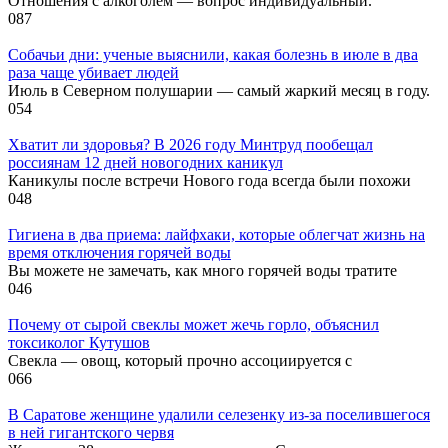
Отношения с алкоголем — вопрос индивидуальный.
0
87
Собачьи дни: ученые выяснили, какая болезнь в июле в два
раза чаще убивает людей
Июль в Северном полушарии — самый жаркий месяц в году.
0
54
Хватит ли здоровья? В 2026 году Минтруд пообещал
россиянам 12 дней новогодних каникул
Каникулы после встречи Нового года всегда были похожи
0
48
Гигиена в два приема: лайфхаки, которые облегчат жизнь на
время отключения горячей воды
Вы можете не замечать, как много горячей воды тратите
0
46
Почему от сырой свеклы может жечь горло, объяснил
токсиколог Кутушов
Свекла — овощ, который прочно ассоциируется с
0
66
В Саратове женщине удалили селезенку из-за поселившегося
в ней гигантского червя