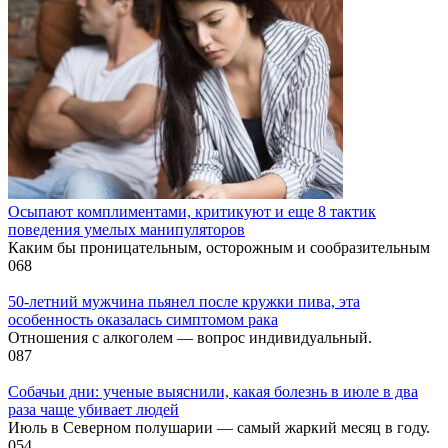
Осыпают комплиментами, критикуют и еще 8 тактик
поведения умелых манипуляторов
Каким бы проницательным, осторожным и сообразительным
0
68
50-летний мужчина пьянел после кружки пива, эта
особенность оказалась симптомом рака
Отношения с алкоголем — вопрос индивидуальный.
0
87
Собачьи дни: ученые выяснили, какая болезнь в июле в два
раза чаще убивает людей
Июль в Северном полушарии — самый жаркий месяц в году.
0
54