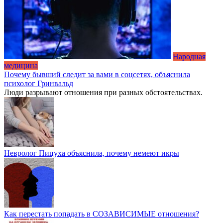
Народная
медицина
Почему бывший следит за вами в соцсетях, объяснила
психолог Гринвальд
Люди разрывают отношения при разных обстоятельствах.
Невролог Пицуха объяснила, почему немеют икры
Как перестать попадать в СОЗАВИСИМЫЕ отношения?