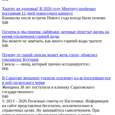
Хватит ли здоровья? В 2026 году Минтруд пообещал
россиянам 12 дней новогодних каникул
Каникулы после встречи Нового года всегда были похожи
0
48
Гигиена в два приема: лайфхаки, которые облегчат жизнь на
время отключения горячей воды
Вы можете не замечать, как много горячей воды тратите
0
46
Почему от сырой свеклы может жечь горло, объяснил
токсиколог Кутушов
Свекла — овощ, который прочно ассоциируется с
0
66
В Саратове женщине удалили селезенку из-за поселившегося
в ней гигантского червя
Женщина 38 лет поступила в клинику Саратовского
государственного
0
46
© 2013 – 2026 Полезные советы от Наготовки. Информация
на сайте представлена бесплатно, исключительно в
справочных целях. Не занимайтесь самолечением. При
первых признаках заболевания обратитесь к врачу.