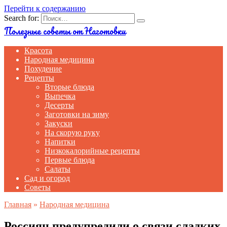
Перейти к содержанию
Search for:
Полезные советы от Наготовки
Красота
Народная медицина
Похудение
Рецепты
Вторые блюда
Выпечка
Десерты
Заготовки на зиму
Закуски
На скорую руку
Напитки
Низкокалорийные рецепты
Первые блюда
Салаты
Сад и огород
Советы
Главная
»
Народная медицина
Россиян предупредили о связи сладких