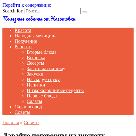
Перейти к содержанию
Search for:
Полезные советы от Наготовки
Красота
Народная медицина
Похудение
Рецепты
Вторые блюда
Выпечка
Десерты
Заготовки на зиму
Закуски
На скорую руку
Напитки
Низкокалорийные рецепты
Первые блюда
Салаты
Сад и огород
Советы
Главная
»
Советы
Давайте поговорим на чистоту.