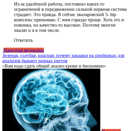
Из-за удалённой работы, постоянно каких-то
ограничений в передвижении сильной нервная система
страдает. Это правда. Я сейчас эваларовский 5- htp
комплекс принимаю. С ним гораздо проще. Хоть это и
новинка, но качество-то высокое. Поэтому многие
хвалят и я в том числе.
Ответить
Народная медицина
Зеленая, голубая, красная: почему крышки на пробирках для
анализов бывают разных цветов
«Вам надо сдать общий анализ крови и биохимию»