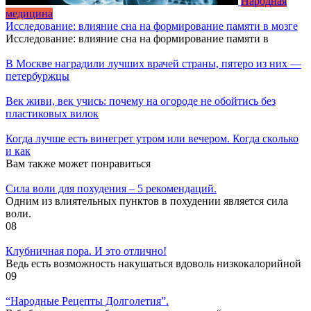
Народная
медицина
Исследование: влияние сна на формирование памяти в мозге
Исследование: влияние сна на формирование памяти в
В Москве наградили лучших врачей страны, пятеро из них —
петербуржцы
Век живи, век учись: почему на огороде не обойтись без
пластиковых вилок
Когда лучше есть винегрет утром или вечером. Когда сколько
и как
Вам также может понравиться
Cила воли для похудения – 5 рекомендаций.
Одним из влиятельных пунктов в похудении является сила
воли.
0
8
Клубничная пора. И это отлично!
Ведь есть возможность накушаться вдоволь низкокалорийной
0
9
“Народные Рецепты Долголетия”.