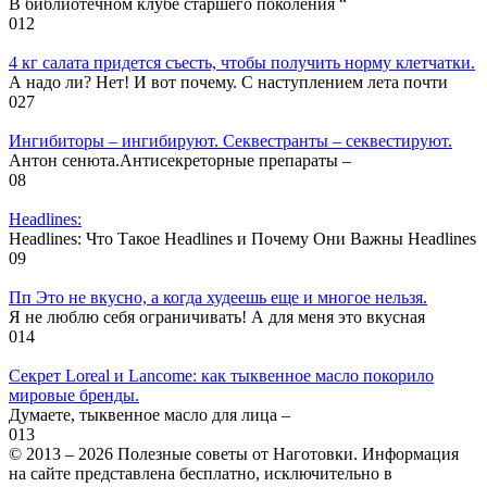
В библиотечном клубе старшего поколения “
0
12
4 кг салата придется съесть, чтобы получить норму клетчатки.
А надо ли? Нет! И вот почему. С наступлением лета почти
0
27
Ингибиторы – ингибируют. Секвестранты – секвестируют.
Антон сенюта.Антисекреторные препараты –
0
8
Headlines:
Headlines: Что Такое Headlines и Почему Они Важны Headlines
0
9
Пп Это не вкусно, а когда худеешь еще и многое нельзя.
Я не люблю себя ограничивать! А для меня это вкусная
0
14
Секрет Loreal и Lancome: как тыквенное масло покорило
мировые бренды.
Думаете, тыквенное масло для лица –
0
13
© 2013 – 2026 Полезные советы от Наготовки. Информация
на сайте представлена бесплатно, исключительно в