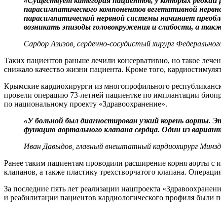
«Существует категория пациентов, у которых редкий
парасимпатического компонентов вегетативной нервн
парасимпатической нервной системы начинает преобла
возникать эпизоды головокружения и слабости, а такж
Сардор Азизов, сердечно-сосудистый хирург Федеральног
Таких пациентов раньше лечили консервативно, но такое лече
снижало качество жизни пациента. Кроме того, кардиостимулято
Крымские кардиохирурги из многопрофильного республиканско
провели операцию 73-летней пациентке по имплантации биопро
по национальному проекту «Здравоохранение».
«У больной был диагностирован узкий корень аорты. Эт
функцию аортального клапана сердца. Один из вариа
Иван Давыдов, главный внештатный кардиохирург Минзд
Ранее таким пациентам проводили расширение корня аорты с и
клапанов, а также пластику трехстворчатого клапана. Операци
За последние пять лет реализации нацпроекта «Здравоохранен
и реабилитации пациентов кардиологического профиля были п