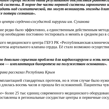
 ритм сердца может быть результатом отсутствия равновес
ой системы. В норме две части нервной системы гармонично
дать над симпатической, то могут возникнуть эпизоды длите
е потери сознания».
о центра сердечно-сосудистой хирургии им. Суханова
ние редко было эффективно, а единственным действенным метод
р необходимо постоянно тестировать и менять в среднем раз в с
го медицинского центра ГБУЗ РК «Республиканская клиническа
теза аортального клапана сердца. Её стало возможно осуществ
о довольно серьезная проблема для кардиохирургов и есть не
нтов — имплантация биопротеза на полужестком основании».
рава рассказал Республики Крым
мплантацией стандартных протезов, но в этом случае было нуж
я длилась восемь часов и прошла без осложнений. Пациентка чув
ие» более 25 тыс единиц современного медицинского оборудован
оставлены в региональные сосудистые центры и первичные сосу