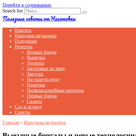
Перейти к содержанию
Search for:
Полезные советы от Наготовки
Красота
Народная медицина
Похудение
Рецепты
Вторые блюда
Выпечка
Десерты
Заготовки на зиму
Закуски
На скорую руку
Напитки
Низкокалорийные рецепты
Первые блюда
Салаты
Сад и огород
Советы
Главная
»
Народная медицина
Выездные бригады и новые технологии: