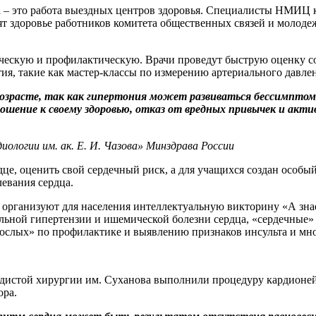
а – это работа выездных центров здоровья. Специалисты НМИЦ 
 здоровье работников комитета общественных связей и молодеж
тическую и профилактическую. Врачи проведут быструю оценку с
я, такие как мастер-классы по измерению артериального давлен
возрасте, так как гипертония может развиваться бессимпто
шение к своему здоровью, отказ от вредных привычек и акти
логии им. ак. Е. И. Чазова» Минздрава России
дце, оценить свой сердечный риск, а для учащихся создан особ
левания сердца.
организуют для населения интеллектуальную викторину «А знае
альной гипертензии и ишемической болезни сердца, «сердечные»
рослых» по профилактике и выявлению признаков инсульта и мно
судистой хирургии им. Суханова выполнили процедуру кардионе
ора.