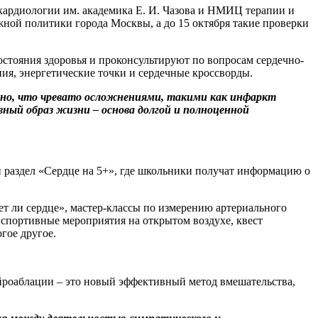
кардиологии им. академика Е. И. Чазова и НМИЦ терапии и
ной политики города Москвы, а до 15 октября такие проверки
остояния здоровья и проконсультируют по вопросам сердечно-
ия, энергетические точки и сердечные кроссворды.
мно, что чревато осложнениями, такими как инфаркт
вный образ жизни – основа долгой и полноценной
ый раздел «Cердце на 5+», где школьники получат информацию о
т ли сердце», мастер-классы по измерению артериального
 спортивные мероприятия на открытом воздухе, квест
гое другое.
йроаблации – это новый эффективный метод вмешательства,