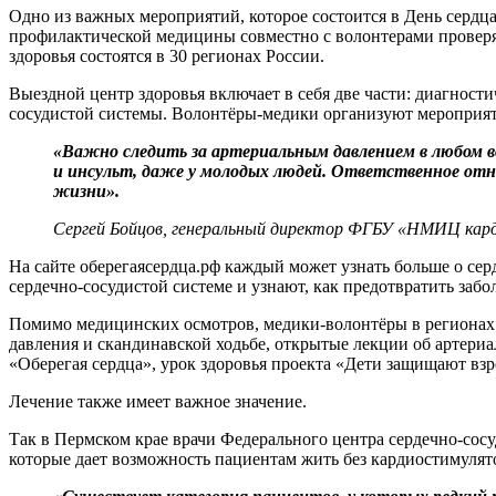
Одно из важных мероприятий, которое состоится в День сердц
профилактической медицины совместно с волонтерами проверят
здоровья состоятся в 30 регионах России.
Выездной центр здоровья включает в себя две части: диагнос
сосудистой системы. Волонтёры-медики организуют мероприяти
«Важно следить за артериальным давлением в любом 
и инсульт, даже у молодых людей. Ответственное отно
жизни».
Сергей Бойцов, генеральный директор ФГБУ «НМИЦ кардио
На сайте оберегаясердца.рф каждый может узнать больше о сер
сердечно-сосудистой системе и узнают, как предотвратить забо
Помимо медицинских осмотров, медики-волонтёры в регионах 
давления и скандинавской ходьбе, открытые лекции об артери
«Оберегая сердца», урок здоровья проекта «Дети защищают вз
Лечение также имеет важное значение.
Так в Пермском крае врачи Федерального центра сердечно-со
которые дает возможность пациентам жить без кардиостимулят