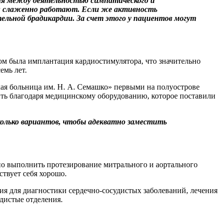
ия между деятельностью симпатического и
 и слаженно работают. Если же активность
льной брадикардии. За счет этого у пациентов могут
ом была имплантация кардиостимулятора, что значительно
емь лет.
я больница им. Н. А. Семашко» первыми на полуострове
ить благодаря медицинскому оборудованию, которое поставили
сколько вариантов, чтобы адекватно заместить
но выполнить протезирование митрального и аортального
ствует себя хорошо.
ия для диагностики сердечно-сосудистых заболеваний, лечения
дистые отделения.