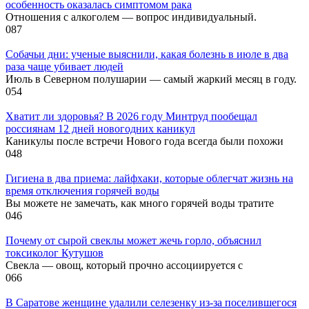
особенность оказалась симптомом рака
Отношения с алкоголем — вопрос индивидуальный.
0
87
Собачьи дни: ученые выяснили, какая болезнь в июле в два
раза чаще убивает людей
Июль в Северном полушарии — самый жаркий месяц в году.
0
54
Хватит ли здоровья? В 2026 году Минтруд пообещал
россиянам 12 дней новогодних каникул
Каникулы после встречи Нового года всегда были похожи
0
48
Гигиена в два приема: лайфхаки, которые облегчат жизнь на
время отключения горячей воды
Вы можете не замечать, как много горячей воды тратите
0
46
Почему от сырой свеклы может жечь горло, объяснил
токсиколог Кутушов
Свекла — овощ, который прочно ассоциируется с
0
66
В Саратове женщине удалили селезенку из-за поселившегося