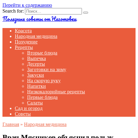
Перейти к содержанию
Search for:
Полезные советы от Наготовки
Красота
Народная медицина
Похудение
Рецепты
Вторые блюда
Выпечка
Десерты
Заготовки на зиму
Закуски
На скорую руку
Напитки
Низкокалорийные рецепты
Первые блюда
Салаты
Сад и огород
Советы
Главная
»
Народная медицина
Врач Мясников объяснил пользу