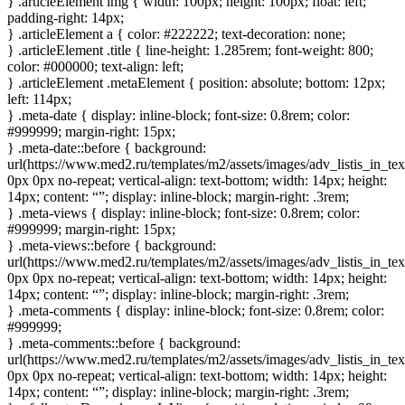
} .articleElement img { width: 100px; height: 100px; float: left;
padding-right: 14px;
} .articleElement a { color: #222222; text-decoration: none;
} .articleElement .title { line-height: 1.285rem; font-weight: 800;
color: #000000; text-align: left;
} .articleElement .metaElement { position: absolute; bottom: 12px;
left: 114px;
} .meta-date { display: inline-block; font-size: 0.8rem; color:
#999999; margin-right: 15px;
} .meta-date::before { background:
url(https://www.med2.ru/templates/m2/assets/images/adv_listis_in_tex
0px 0px no-repeat; vertical-align: text-bottom; width: 14px; height:
14px; content: “”; display: inline-block; margin-right: .3rem;
} .meta-views { display: inline-block; font-size: 0.8rem; color:
#999999; margin-right: 15px;
} .meta-views::before { background:
url(https://www.med2.ru/templates/m2/assets/images/adv_listis_in_te
0px 0px no-repeat; vertical-align: text-bottom; width: 14px; height:
14px; content: “”; display: inline-block; margin-right: .3rem;
} .meta-comments { display: inline-block; font-size: 0.8rem; color:
#999999;
} .meta-comments::before { background:
url(https://www.med2.ru/templates/m2/assets/images/adv_listis_in_t
0px 0px no-repeat; vertical-align: text-bottom; width: 14px; height:
14px; content: “”; display: inline-block; margin-right: .3rem;