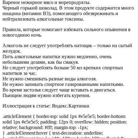
Вареное нежирное мясо и морепродукты.
Черный горький шоколад. В этом продукте содержится много
ниацина (витамин В3), помогающего обезвреживать и
нейтрализовать алкогольные токсины.
Правила, которые помогают избежать сильного опьянения в
новогоднюю ночь.
Алкоголь не следует употреблять натощак – только на сытый
желудок.
Пить алкогольные напитки нужно медленно, очень
небольшими дозами, как бы смакуя.
Не следует употреблять больше 50 мл крепких спиртных
напитков за час.
Не нужно смешивать разные виды алкоголя.
Не нужно запивать спиртное газированными напитками.
Во время застолья следует чаще вставать и двигаться.
Пьющим людям нужно избегать курения.
Иллюстрация к статье:
Яндекс.Картинки
.articleElement { border-top: solid 1px #e5e5e5; border-bottom:
solid 1px #e5e5e5; padding: 12px 0; overflow: hidden; position:
relative; background: #fff; margin-top: -1px;
} .articleElement:hover { text-decoration: underline;