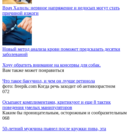
Врач Халиль: нервное напряжение и недосып могут стать
причиной изжоги
Новый метод анализа крови поможет предсказать десятки
заболеваний
Хочу обратить внимание на консервы для собак.
Вам также может понравиться
Что такое бакучиол, и чем он лучше ретинола
фото: freepik.com Когда речь заходит об антивозрастном
0
72
Осыпают комплиментами, критикуют и еще 8 тактик
поведения умелых манипуляторов
Каким бы проницательным, осторожным и сообразительным
0
68
50-летний мужчина пьянел после кружки пива, эта