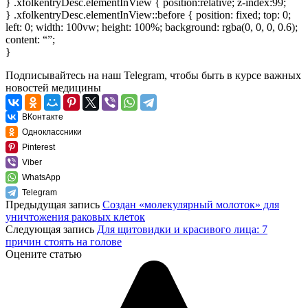
} .xfolkentryDesc.elementInView { position:relative; z-index:99;
} .xfolkentryDesc.elementInView::before { position: fixed; top: 0;
left: 0; width: 100vw; height: 100%; background: rgba(0, 0, 0, 0.6);
content: “”;
}
Подписывайтесь
на наш Telegram
, чтобы быть в курсе важных
новостей медицины
ВКонтакте
Одноклассники
Pinterest
Viber
WhatsApp
Telegram
Предыдущая запись
Создан «молекулярный молоток» для
уничтожения раковых клеток
Следующая запись
Для щитовидки и красивого лица: 7
причин стоять на голове
Оцените статью