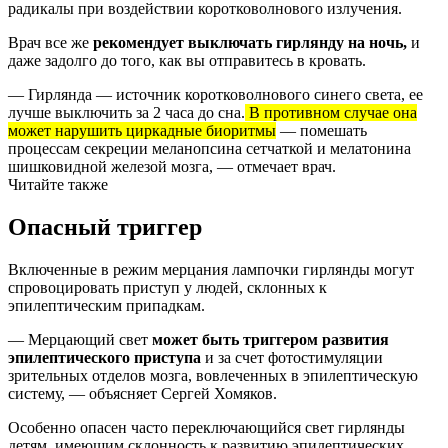
радикалы при воздействии коротковолнового излучения.
Врач все же
рекомендует выключать гирлянду на ночь,
и
даже задолго до того, как вы отправитесь в кровать.
— Гирлянда — источник коротковолнового синего света, ее
лучше выключить за 2 часа до сна.
В противном случае она
может нарушить циркадные биоритмы
— помешать
процессам секреции меланопсина сетчаткой и мелатонина
шишковидной железой мозга, — отмечает врач.
Читайте также
Опасный триггер
Включенные в режим мерцания лампочки гирлянды могут
спровоцировать приступ у людей, склонных к
эпилептическим припадкам.
— Мерцающий свет
может быть триггером развития
эпилептического приступа
и за счет фотостимуляции
зрительных отделов мозга, вовлеченных в эпилептическую
систему, — объясняет Сергей Хомяков.
Особенно опасен часто переключающийся свет гирлянды
детям, имеющим склонность к развитию эпилептических