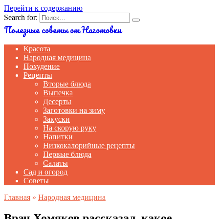
Перейти к содержанию
Search for:
Полезные советы от Наготовки
Красота
Народная медицина
Похудение
Рецепты
Вторые блюда
Выпечка
Десерты
Заготовки на зиму
Закуски
На скорую руку
Напитки
Низкокалорийные рецепты
Первые блюда
Салаты
Сад и огород
Советы
Главная
»
Народная медицина
Врач Хомяков рассказал, какое