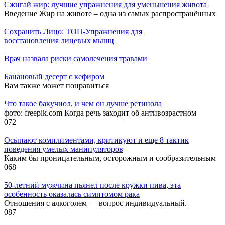
Сжигай жир: лучшие упражнения для уменьшения живота
Введение Жир на животе – одна из самых распространённых
Сохранить Лицо: ТОП-Упражнения для
восстановления лицевых мышц
Врач назвала риски самолечения травами
Банановый десерт с кефиром
Вам также может понравиться
Что такое бакучиол, и чем он лучше ретинола
фото: freepik.com Когда речь заходит об антивозрастном
0
72
Осыпают комплиментами, критикуют и еще 8 тактик
поведения умелых манипуляторов
Каким бы проницательным, осторожным и сообразительным
0
68
50-летний мужчина пьянел после кружки пива, эта
особенность оказалась симптомом рака
Отношения с алкоголем — вопрос индивидуальный.
0
87