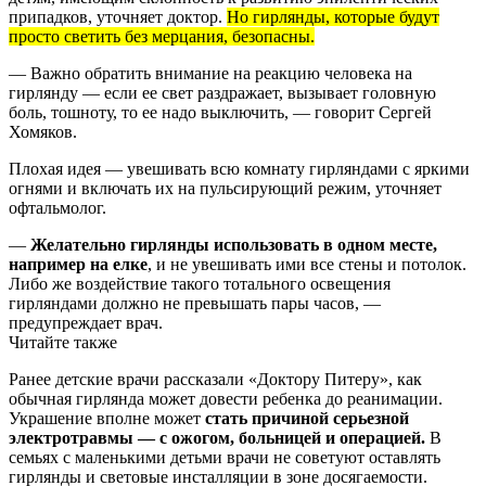
припадков, уточняет доктор.
Но гирлянды, которые будут
просто светить без мерцания, безопасны.
— Важно обратить внимание на реакцию человека на
гирлянду — если ее свет раздражает, вызывает головную
боль, тошноту, то ее надо выключить, — говорит Сергей
Хомяков.
Плохая идея — увешивать всю комнату гирляндами с яркими
огнями и включать их на пульсирующий режим, уточняет
офтальмолог.
—
Желательно гирлянды использовать в одном месте,
например на елке
, и не увешивать ими все стены и потолок.
Либо же воздействие такого тотального освещения
гирляндами должно не превышать пары часов, —
предупреждает врач.
Читайте также
Ранее детские врачи
рассказали
«Доктору Питеру», как
обычная гирлянда может довести ребенка до реанимации.
Украшение вполне может
стать причиной серьезной
электротравмы — с ожогом, больницей и операцией.
В
семьях с маленькими детьми врачи не советуют оставлять
гирлянды и световые инсталляции в зоне досягаемости.