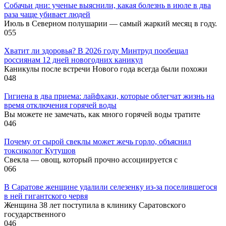
Собачьи дни: ученые выяснили, какая болезнь в июле в два
раза чаще убивает людей
Июль в Северном полушарии — самый жаркий месяц в году.
0
55
Хватит ли здоровья? В 2026 году Минтруд пообещал
россиянам 12 дней новогодних каникул
Каникулы после встречи Нового года всегда были похожи
0
48
Гигиена в два приема: лайфхаки, которые облегчат жизнь на
время отключения горячей воды
Вы можете не замечать, как много горячей воды тратите
0
46
Почему от сырой свеклы может жечь горло, объяснил
токсиколог Кутушов
Свекла — овощ, который прочно ассоциируется с
0
66
В Саратове женщине удалили селезенку из-за поселившегося
в ней гигантского червя
Женщина 38 лет поступила в клинику Саратовского
государственного
0
46