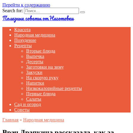
Перейти к содержанию
Search for:
Полезные советы от Наготовки
Красота
Народная медицина
Похудение
Рецепты
Вторые блюда
Выпечка
Десерты
Заготовки на зиму
Закуски
На скорую руку
Напитки
Низкокалорийные рецепты
Первые блюда
Салаты
Сад и огород
Советы
Главная
»
Народная медицина
Врач Драпкина рассказала, как за