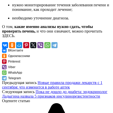
нужно мониторирование течения заболевания печени и
понимание, как проходит лечение;
необходимо уточнение диагноза.
О том,
какие именно анализы нужно сдать, чтобы
проверить печень,
и что они означают, можно прочитать
ЗДЕСЬ.
ВКонтакте
Одноклассники
Pinterest
Viber
WhatsApp
Telegram
Предыдущая запись
Новые правила продажи лекарств с 1
сентября: что изменится в работе аптек
Следующая запись
Пока не дошло до диабета: эндокринолог
Ладыгина назвала 5 признаков инсулинорезистентности
Оцените статью