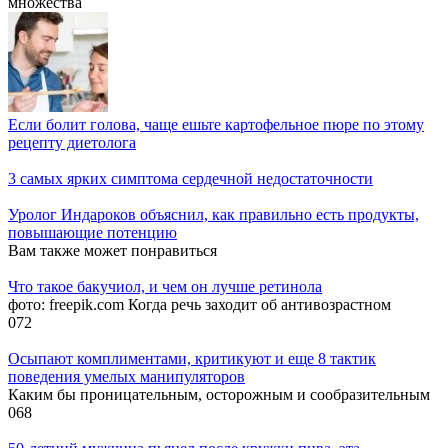
множества
Если болит голова, чаще ешьте картофельное пюре по этому
рецепту диетолога
3 самых ярких симптома сердечной недостаточности
Уролог Индароков объяснил, как правильно есть продукты,
повышающие потенцию
Вам также может понравиться
Что такое бакучиол, и чем он лучше ретинола
фото: freepik.com Когда речь заходит об антивозрастном
0
72
Осыпают комплиментами, критикуют и еще 8 тактик
поведения умелых манипуляторов
Каким бы проницательным, осторожным и сообразительным
0
68