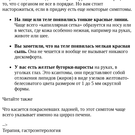
то, что с органом не все в порядке. Но вам стоит
насторожиться, если в придачу есть еще некоторые симптомы.
На лице или теле появились тонкие красные линии.
Чаще всего «капиллярная сетка» образуется на носу или
в местах, где кожа особенно нежная, например на руках,
животе или шее.
Вы заметили, что на теле появилась мелкая красная
сыпь.
Она не чешется и вообще не вызывает никакого
дискомфорта.
У вас есть желтые бугорки-наросты
на руках, в
уголках глаз. Это ксантомы, они представляют собой
отложения липидов (жиров) в виде узелков желтовато-
белесоватого цвета размером от 1 до 5 мм округлой
формы.
Читайте также
Что касается покрасневших ладоней, то этот симптом чаще
всего указывает именно на цирроз печени.
–>
Терапия, гастроэнтерология