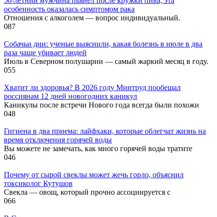
50-летний мужчина пьянел после кружки пива, эта
особенность оказалась симптомом рака
Отношения с алкоголем — вопрос индивидуальный.
0
87
Собачьи дни: ученые выяснили, какая болезнь в июле в два
раза чаще убивает людей
Июль в Северном полушарии — самый жаркий месяц в году.
0
55
Хватит ли здоровья? В 2026 году Минтруд пообещал
россиянам 12 дней новогодних каникул
Каникулы после встречи Нового года всегда были похожи
0
48
Гигиена в два приема: лайфхаки, которые облегчат жизнь на
время отключения горячей воды
Вы можете не замечать, как много горячей воды тратите
0
46
Почему от сырой свеклы может жечь горло, объяснил
токсиколог Кутушов
Свекла — овощ, который прочно ассоциируется с
0
66