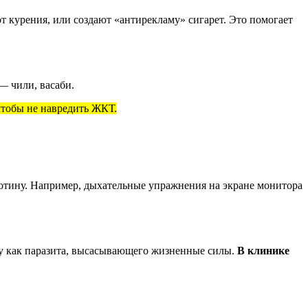
т курения, или создают «антирекламу» сигарет. Это помогает
— чили, васаби.
чтобы не навредить ЖКТ.
котину. Например, дыхательные упражнения на экране монитора
ту как паразита, высасывающего жизненные силы.
В клинике