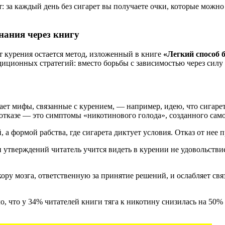
 за каждый день без сигарет вы получаете очки, которые можно 
нания через книгу
т курения остается метод, изложенный в книге
«Легкий способ 
диционных стратегий: вместо борьбы с зависимостью через силу
вает мифы, связанные с курением, — например, идею, что сигаре
и отказе — это симптомы «никотинового голода», созданного сам
а формой рабства, где сигарета диктует условия. Отказ от нее п
 утверждений читатель учится видеть в курении не удовольстви
ору мозга, ответственную за принятие решений, и ослабляет свя
о, что у 34% читателей книги тяга к никотину снизилась на 50% 