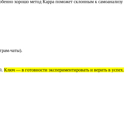
бенно хорошо метод Карра поможет склонным к самоанализу
грам-чаты).
й.
Ключ — в готовности экспериментировать и верить в успех.