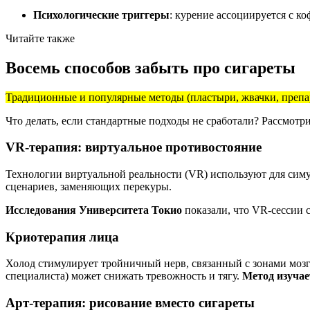
Психологические триггеры
: курение ассоциируется с к
Читайте также
Восемь способов забыть про сигареты
Традиционные и популярные методы (пластыри, жвачки, препар
Что делать, если стандартные подходы не сработали? Рассмот
VR-терапия: виртуальное противостояние
Технологии виртуальной реальности (VR) используют для симу
сценариев, заменяющих перекуры.
Исследования Университета Токио
показали, что VR-сессии 
Криотерапия лица
Холод стимулирует тройничный нерв, связанный с зонами мозга
специалиста) может снижать тревожность и тягу.
Метод изуча
Арт-терапия: рисование вместо сигареты