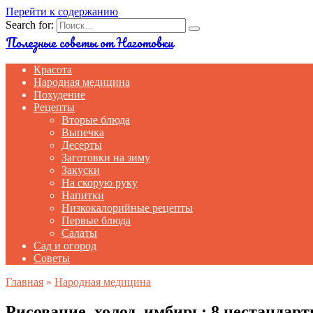
Перейти к содержанию
Search for:
Полезные советы от Наготовки
Красота
Народная медицина
Похудение
Рецепты
Вторые блюда
Выпечка
Десерты
Заготовки на зиму
Закуски
На скорую руку
Напитки
Низкокалорийные рецепты
Первые блюда
Салаты
Сад и огород
Советы
Главная
»
Народная медицина
Рисование, холод, имбирь: 8 нестандарт