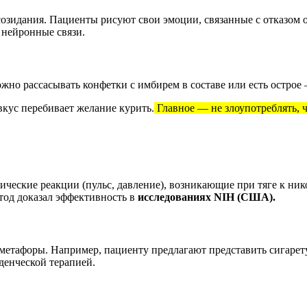
созидания. Пациенты рисуют свои эмоции, связанные с отказом о
 нейронные связи.
но рассасывать конфетки с имбирем в составе или есть острое 
вкус перебивает желание курить.
Главное — не злоупотреблять, 
ческие реакции (пульс, давление), возникающие при тяге к ни
етод доказал эффективность в
исследованиях NIH (США).
 метафоры. Например, пациенту предлагают представить сигаре
денческой терапией.