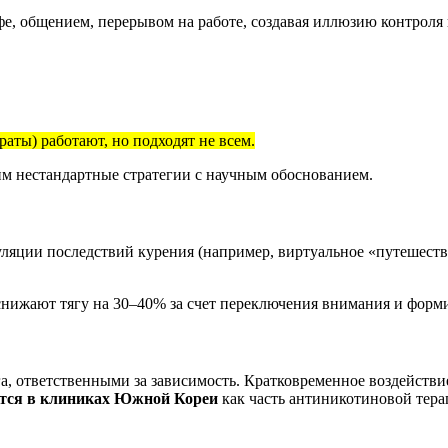
офе, общением, перерывом на работе, создавая иллюзию контроля
аты) работают, но подходят не всем.
рим нестандартные стратегии с научным обоснованием.
ляции последствий курения (например, виртуальное «путешеств
снижают тягу на 30–40% за счет переключения внимания и форм
, ответственными за зависимость. Кратковременное воздействие
ется в клиниках Южной Кореи
как часть антиникотиновой тера