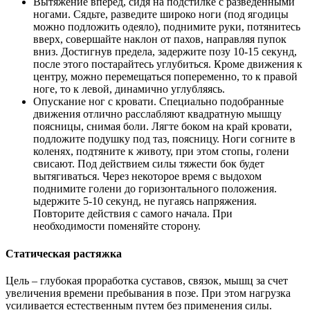
Вытяжение вперед, сидя на подстилке с разведенными
ногами. Сядьте, разведите широко ноги (под ягодицы
можно подложить одеяло), поднимите руки, потянитесь
вверх, совершайте наклон от пахов, направляя пупок
вниз. Достигнув предела, задержите позу 10-15 секунд,
после этого постарайтесь углубиться. Кроме движения к
центру, можно перемещаться попеременно, то к правой
ноге, то к левой, динамично углубляясь.
Опускание ног с кровати. Специально подобранные
движения отлично расслабляют квадратную мышцу
поясницы, снимая боли. Лягте боком на край кровати,
подложите подушку под таз, поясницу. Ноги согните в
коленях, подтяните к животу, при этом стопы, голени
свисают. Под действием силы тяжести бок будет
вытягиваться. Через некоторое время с выдохом
поднимите голени до горизонтального положения.
ыдержите 5-10 секунд, не пугаясь напряжения.
Повторите действия с самого начала. При
необходимости поменяйте сторону.
Статическая растяжка
Цель – глубокая проработка суставов, связок, мышц за счет
увеличения времени пребывания в позе. При этом нагрузка
усиливается естественным путем без применения силы.