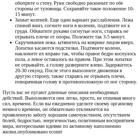
обоприте о стену. Руки свободно раскиньте по обе
стороны от туловища. Сохраняйте такое положение 10-
15 минут.
Захват коленей. Еще один вариант расслабления. Лежа
спиной вниз, согните ноги в коленях, подтяните их к
груди. Обхватите руками согнутые ноги, стараясь не
отрывать плечи от опоры. Полежите так 3-5 минут.
Скручивания лежа. ытянитесь на коврике лицом вверх.
Лопатки касаются подстилки. Подтяните колени,
наклоните их вправо так, чтобы правое бедро коснулось
пола, а левое оставалось на правом. При этом лопатки
не отрывайте, а голову разверните влево. Задержитесь
20-30 секунд. После этого выполните движения в
другую сторону, также стараясь не отрывать плечи,
поворачивая голову в противоположную от ног сторону.
Пусть вас не пугают длинные описания необходимых
действий. Выполняются они легко, просто, не отнимая много
сил, времени. Если вы ежедневно уделите своему организму
немного времени, он обязательно откликнется на
проявленную заботу хорошим самочувствием, отсутствием
болей, бодростью, энергичностью, позитивным восприятием
мира, интересными идеями по активному наполнению
жизни.опубликовано
econet