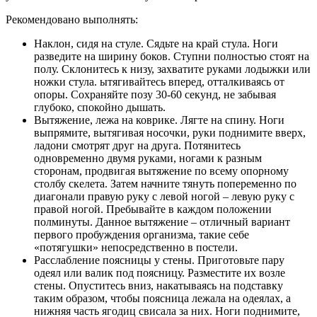
Рекомендовано выполнять:
Наклон, сидя на стуле. Сядьте на край стула. Ноги
разведите на ширину боков. Ступни полностью стоят на
полу. Склонитесь к низу, захватите руками лодыжки или
ножки стула. ытягивайтесь вперед, отталкиваясь от
опоры. Сохраняйте позу 30-60 секунд, не забывая
глубоко, спокойно дышать.
Вытяжение, лежа на коврике. Лягте на спину. Ноги
выпрямите, вытягивая носочки, руки поднимите вверх,
ладони смотрят друг на друга. Потянитесь
одновременно двумя руками, ногами к разным
сторонам, продвигая вытяжение по всему опорному
столбу скелета. Затем начните тянуть попеременно по
диагонали правую руку с левой ногой – левую руку с
правой ногой. Пребывайте в каждом положении
полминуты. Данное вытяжение – отличный вариант
первого пробуждения организма, такие себе
«потягушки» непосредственно в постели.
Расслабление поясницы у стены. Приготовьте пару
одеял или валик под поясницу. Разместите их возле
стены. Опуститесь вниз, накатываясь на подставку
таким образом, чтобы поясница лежала на одеялах, а
нижняя часть ягодиц свисала за них. Ноги поднимите,