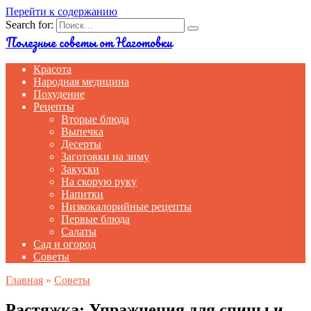
Перейти к содержанию
Search for:
Полезные советы от Наготовки
Красота
Народная медицина
Похудение
Рецепты
Вторые блюда
Выпечка
Десерты
Заготовки на зиму
Закуски
На скорую руку
Напитки
Низкокалорийные рецепты
Первые блюда
Салаты
Сад и огород
Советы
Главная
»
Советы
Растяжка: Упражнения для спины и