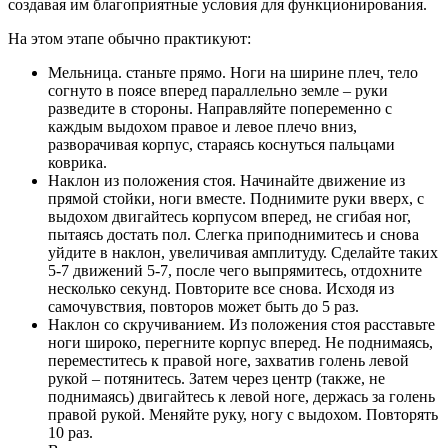
создавая им благоприятные условия для функционирования.
На этом этапе обычно практикуют:
Мельница. станьте прямо. Ноги на ширине плеч, тело
согнуто в поясе вперед параллельно земле – руки
разведите в стороны. Направляйте попеременно с
каждым выдохом правое и левое плечо вниз,
разворачивая корпус, стараясь коснуться пальцами
коврика.
Наклон из положения стоя. Начинайте движение из
прямой стойки, ноги вместе. Поднимите руки вверх, с
выдохом двигайтесь корпусом вперед, не сгибая ног,
пытаясь достать пол. Слегка приподнимитесь и снова
уйдите в наклон, увеличивая амплитуду. Сделайте таких
5-7 движений 5-7, после чего выпрямитесь, отдохните
несколько секунд. Повторите все снова. Исходя из
самочувствия, повторов может быть до 5 раз.
Наклон со скручиванием. Из положения стоя расставьте
ноги широко, перегните корпус вперед. Не поднимаясь,
переместитесь к правой ноге, захватив голень левой
рукой – потянитесь. Затем через центр (также, не
поднимаясь) двигайтесь к левой ноге, держась за голень
правой рукой. Меняйте руку, ногу с выдохом. Повторять
10 раз.