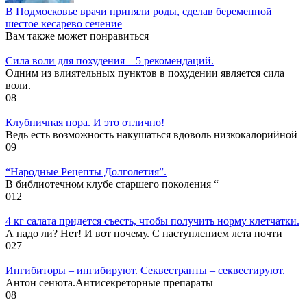
В Подмосковье врачи приняли роды, сделав беременной
шестое кесарево сечение
Вам также может понравиться
Cила воли для похудения – 5 рекомендаций.
Одним из влиятельных пунктов в похудении является сила
воли.
0
8
Клубничная пора. И это отлично!
Ведь есть возможность накушаться вдоволь низкокалорийной
0
9
“Народные Рецепты Долголетия”.
В библиотечном клубе старшего поколения “
0
12
4 кг салата придется съесть, чтобы получить норму клетчатки.
А надо ли? Нет! И вот почему. С наступлением лета почти
0
27
Ингибиторы – ингибируют. Секвестранты – секвестируют.
Антон сенюта.Антисекреторные препараты –
0
8