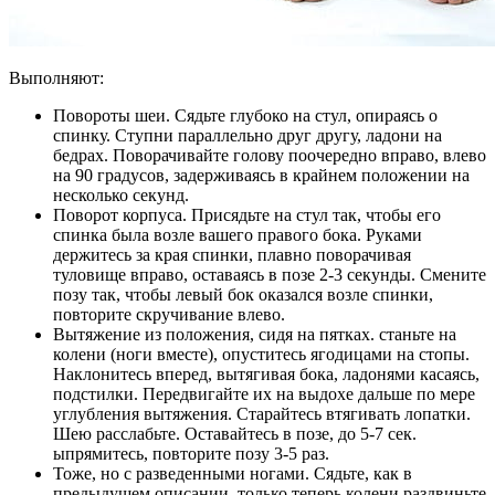
Выполняют:
Повороты шеи. Сядьте глубоко на стул, опираясь о
спинку. Ступни параллельно друг другу, ладони на
бедрах. Поворачивайте голову поочередно вправо, влево
на 90 градусов, задерживаясь в крайнем положении на
несколько секунд.
Поворот корпуса. Присядьте на стул так, чтобы его
спинка была возле вашего правого бока. Руками
держитесь за края спинки, плавно поворачивая
туловище вправо, оставаясь в позе 2-3 секунды. Смените
позу так, чтобы левый бок оказался возле спинки,
повторите скручивание влево.
Вытяжение из положения, сидя на пятках. станьте на
колени (ноги вместе), опуститесь ягодицами на стопы.
Наклонитесь вперед, вытягивая бока, ладонями касаясь,
подстилки. Передвигайте их на выдохе дальше по мере
углубления вытяжения. Старайтесь втягивать лопатки.
Шею расслабьте. Оставайтесь в позе, до 5-7 сек.
ыпрямитесь, повторите позу 3-5 раз.
Тоже, но с разведенными ногами. Сядьте, как в
предыдущем описании, только теперь колени раздвиньте