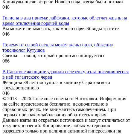
Каникулы после встречи Нового года всегда были похожи
0
48
Гигиена в два приема: лайфхаки, которые облегчат жизнь на
время отключения горячей воды
Вы можете не замечать, как много горячей воды тратите
0
46
Почему от сырой свеклы может жечь горло, объяснил
токсиколог Кутушов
Свекла — овощ, который прочно ассоциируется с
0
66
В Саратове женщине удалили селезенку из-за поселившегося
в ней гигантского червя
Женщина 38 лет поступила в клинику Саратовского
государственного
0
46
© 2013 – 2026 Полезные советы от Наготовки. Информация
на сайте представлена бесплатно, исключительно в
справочных целях. Не занимайтесь самолечением. При
первых признаках заболевания обратитесь к врачу.
Данные взяты из открытых источников и могут отличаться от
текущих значений. Копирование любых материалов
разрешено только при наличии активной гиперссылки на