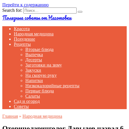
Перейти к содержанию
Search for:
Полезные советы от Наготовки
Красота
Народная медицина
Похудение
Рецепты
Вторые блюда
Выпечка
Десерты
Заготовки на зиму
Закуски
На скорую руку
Напитки
Низкокалорийные рецепты
Первые блюда
Салаты
Сад и огород
Советы
Главная
»
Народная медицина
Оториноларинголог Давыдов назвал 6