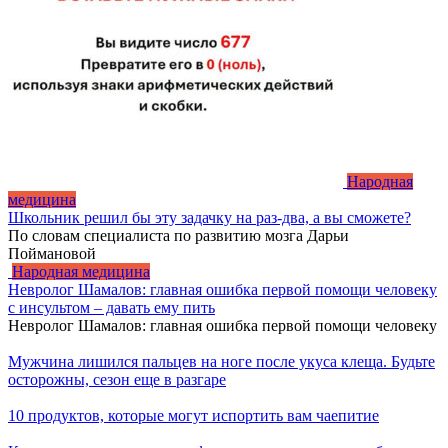
Народная
медицина
Школьник решил бы эту задачку на раз-два, а вы сможете?
По словам специалиста по развитию мозга Дарьи
Поймановой
Народная медицина
Невролог Шамалов: главная ошибка первой помощи человеку
с инсультом – давать ему пить
Невролог Шамалов: главная ошибка первой помощи человеку
Мужчина лишился пальцев на ноге после укуса клеща. Будьте
осторожны, сезон еще в разгаре
10 продуктов, которые могут испортить вам чаепитие