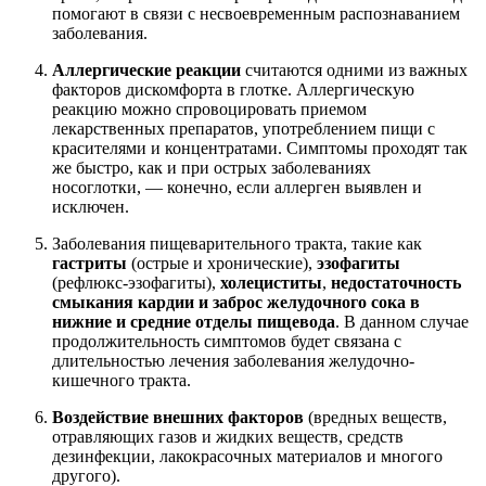
помогают в связи с несвоевременным распознаванием
заболевания.
Аллергические реакции
считаются одними из важных
факторов дискомфорта в глотке. Аллергическую
реакцию можно спровоцировать приемом
лекарственных препаратов, употреблением пищи с
красителями и концентратами. Симптомы проходят так
же быстро, как и при острых заболеваниях
носоглотки, — конечно, если аллерген выявлен и
исключен.
Заболевания пищеварительного тракта, такие как
гастриты
(острые и хронические),
эзофагиты
(рефлюкс-эзофагиты),
холециститы
,
недостаточность
смыкания кардии и заброс желудочного сока в
нижние и средние отделы пищевода
. В данном случае
продолжительность симптомов будет связана с
длительностью лечения заболевания желудочно-
кишечного тракта.
Воздействие внешних факторов
(вредных веществ,
отравляющих газов и жидких веществ, средств
дезинфекции, лакокрасочных материалов и многого
другого).