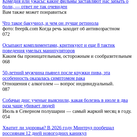
Комедия или ужасы: какие фильмы заставляют нас забыть о
боли, — ответ не так очевиден
Вам также может понравиться
Что такое бакучиол, и чем он лучше ретинола
фото: freepik.com Когда речь заходит об антивозрастном
0
72
Осыпают комплиментами, критикуют и еще 8 тактик
поведения умелых манипуляторов
Каким бы проницательным, осторожным и сообразительным
0
68
50-летний мужчина пьянел после кружки пива, эта
особенность оказалась симптомом рака
Отношения с алкоголем — вопрос индивидуальный.
0
87
Собачьи дни: ученые выяснили, какая болезнь в июле в два
раза чаще убивает людей
Июль в Северном полушарии — самый жаркий месяц в году.
0
54
Хватит ли здоровья? В 2026 году Минтруд пообещал
россиянам 12 дней новогодних каникул