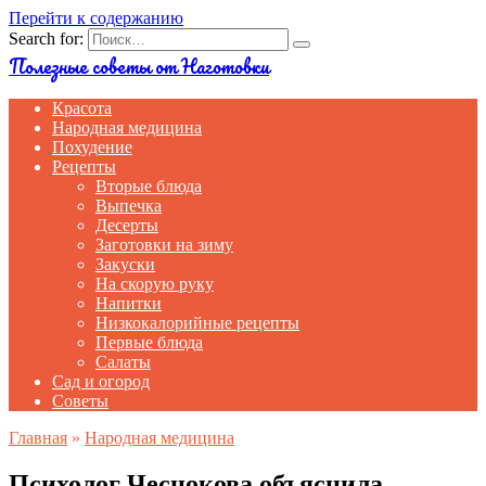
Перейти к содержанию
Search for:
Полезные советы от Наготовки
Красота
Народная медицина
Похудение
Рецепты
Вторые блюда
Выпечка
Десерты
Заготовки на зиму
Закуски
На скорую руку
Напитки
Низкокалорийные рецепты
Первые блюда
Салаты
Сад и огород
Советы
Главная
»
Народная медицина
Психолог Чеснокова объяснила,