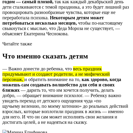
годом — самый плохой,
так как каждый декабрьский день
дети сталкиваются с темой праздника, а это будет лишний раз
провоцировать разнообразные чувства, которые еще не
переработала психика.
Некоторым детям может
потребоваться несколько месяцев,
чтобы по-настоящему
свыкнуться с мыслью, что Деда Мороза не существует, —
объясняет Екатерина Чеснокова.
Читайте также
Что именно сказать детям
— Важно донести до ребенка, что
весь праздник
придумывают и создают родители, а не мифический
персонаж,
и обратить внимание на то,
как здорово, когда
можешь сам создавать волшебство для себя и своих
близких
— дарить то, что им хочется получить, делать
добро, — обращает внимание психолог. — Ребенку важно
увидеть переход от детского ощущения чуда «по
щучьему велению, по моему хотению» до реальных действий
взрослых, которые воплотили праздник в жизнь — именно
для него. И что он сам может исполнять свои желания и
достигать целей, а не надеяться на сказку.