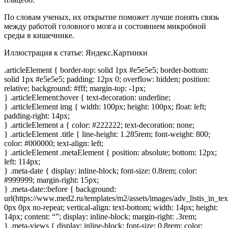
По словам ученых, их открытие поможет лучше понять связь
между работой головного мозга и состоянием микробной
среды в кишечнике.
Иллюстрация к статье:
Яндекс.Картинки
.articleElement { border-top: solid 1px #e5e5e5; border-bottom:
solid 1px #e5e5e5; padding: 12px 0; overflow: hidden; position:
relative; background: #fff; margin-top: -1px;
} .articleElement:hover { text-decoration: underline;
} .articleElement img { width: 100px; height: 100px; float: left;
padding-right: 14px;
} .articleElement a { color: #222222; text-decoration: none;
} .articleElement .title { line-height: 1.285rem; font-weight: 800;
color: #000000; text-align: left;
} .articleElement .metaElement { position: absolute; bottom: 12px;
left: 114px;
} .meta-date { display: inline-block; font-size: 0.8rem; color:
#999999; margin-right: 15px;
} .meta-date::before { background:
url(https://www.med2.ru/templates/m2/assets/images/adv_listis_in_tex
0px 0px no-repeat; vertical-align: text-bottom; width: 14px; height:
14px; content: “”; display: inline-block; margin-right: .3rem;
} .meta-views { display: inline-block; font-size: 0.8rem; color: