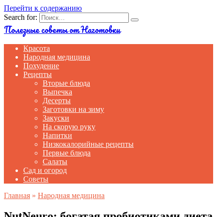
Перейти к содержанию
Search for:
Полезные советы от Наготовки
Красота
Народная медицина
Похудение
Рецепты
Вторые блюда
Выпечка
Десерты
Заготовки на зиму
Закуски
На скорую руку
Напитки
Низкокалорийные рецепты
Первые блюда
Салаты
Сад и огород
Советы
Главная
»
Народная медицина
NutNeuro: богатая пробиотиками диета