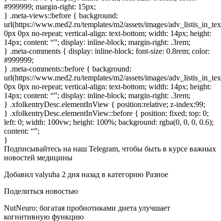
#999999; margin-right: 15px;
} .meta-views::before { background:
url(https://www.med2.ru/templates/m2/assets/images/adv_listis_in_te
0px 0px no-repeat; vertical-align: text-bottom; width: 14px; height:
14px; content: “”; display: inline-block; margin-right: .3rem;
} .meta-comments { display: inline-block; font-size: 0.8rem; color:
#999999;
} .meta-comments::before { background:
url(https://www.med2.ru/templates/m2/assets/images/adv_listis_in_t
0px 0px no-repeat; vertical-align: text-bottom; width: 14px; height:
14px; content: “”; display: inline-block; margin-right: .3rem;
} .xfolkentryDesc.elementInView { position:relative; z-index:99;
} .xfolkentryDesc.elementInView::before { position: fixed; top: 0;
left: 0; width: 100vw; height: 100%; background: rgba(0, 0, 0, 0.6);
content: “”;
}
Подписывайтесь
на наш Telegram
, чтобы быть в курсе важных
новостей медицины
Добавил
valyuha
2 дня назад
в категорию
Разное
Поделиться новостью
NutNeuro: богатая пробиотиками диета улучшает
когнитивную функцию