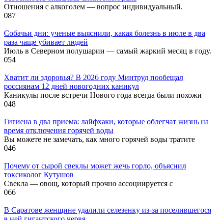
Отношения с алкоголем — вопрос индивидуальный.
0
87
Собачьи дни: ученые выяснили, какая болезнь в июле в два
раза чаще убивает людей
Июль в Северном полушарии — самый жаркий месяц в году.
0
54
Хватит ли здоровья? В 2026 году Минтруд пообещал
россиянам 12 дней новогодних каникул
Каникулы после встречи Нового года всегда были похожи
0
48
Гигиена в два приема: лайфхаки, которые облегчат жизнь на
время отключения горячей воды
Вы можете не замечать, как много горячей воды тратите
0
46
Почему от сырой свеклы может жечь горло, объяснил
токсиколог Кутушов
Свекла — овощ, который прочно ассоциируется с
0
66
В Саратове женщине удалили селезенку из-за поселившегося
в ней гигантского червя