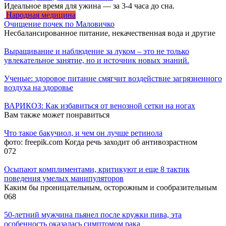
Идеальное время для ужина — за 3-4 часа до сна.
Народная медицина
Очищение почек по Маловичко
Несбалансированное питание, некачественная вода и другие
Выращивание и наблюдение за луком – это не только
увлекательное занятие, но и источник новых знаний.
Ученые: здоровое питание смягчит воздействие загрязненного
воздуха на здоровье
ВАРИКОЗ: Как избавиться от венозной сетки на ногах
Вам также может понравиться
Что такое бакучиол, и чем он лучше ретинола
фото: freepik.com Когда речь заходит об антивозрастном
0
72
Осыпают комплиментами, критикуют и еще 8 тактик
поведения умелых манипуляторов
Каким бы проницательным, осторожным и сообразительным
0
68
50-летний мужчина пьянел после кружки пива, эта
особенность оказалась симптомом рака