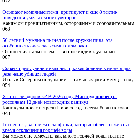
0
72
Осыпают комплиментами, критикуют и еще 8 тактик
поведения умелых манипуляторов
Каким бы проницательным, осторожным и сообразительным
0
68
50-летний мужчина пьянел после кружки пива, эта
особенность оказалась симптомом рака
Отношения с алкоголем — вопрос индивидуальный.
0
87
Собачьи дни: ученые выяснили, какая болезнь в июле в два
раза чаще убивает людей
Июль в Северном полушарии — самый жаркий месяц в году.
0
54
Хватит ли здоровья? В 2026 году Минтруд пообещал
россиянам 12 дней новогодних каникул
Каникулы после встречи Нового года всегда были похожи
0
48
Гигиена в два приема: лайфхаки, которые облегчат жизнь на
время отключения горячей воды
Вы можете не замечать, как много горячей воды тратите