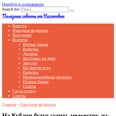
Перейти к содержанию
Search for:
Полезные советы от Наготовки
Красота
Народная медицина
Похудение
Рецепты
Вторые блюда
Выпечка
Десерты
Заготовки на зиму
Закуски
На скорую руку
Напитки
Низкокалорийные рецепты
Первые блюда
Салаты
Сад и огород
Советы
Главная
»
Народная медицина
На Кубани будут судить медсестру, из-