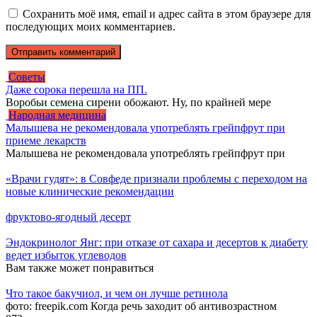
Сохранить моё имя, email и адрес сайта в этом браузере для
последующих моих комментариев.
Советы
Даже сорока перешла на ПП.
Воробьи семена сирени обожают. Ну, по крайней мере
Народная медицина
Малышева не рекомендовала употреблять грейпфрут при
приеме лекарств
Малышева не рекомендовала употреблять грейпфрут при
«Врачи гудят»: в Совфеде признали проблемы с переходом на
новые клинические рекомендации
фруктово-ягодный десерт
Эндокринолог Янг: при отказе от сахара и десертов к диабету
ведет избыток углеводов
Вам также может понравиться
Что такое бакучиол, и чем он лучше ретинола
фото: freepik.com Когда речь заходит об антивозрастном