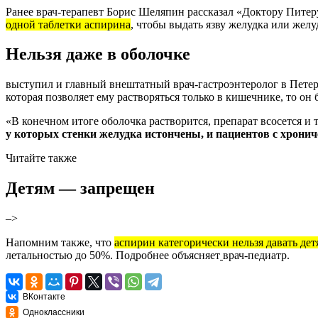
Ранее врач-терапевт Борис Шеляпин
рассказал
«Доктору Питеру
одной таблетки аспирина
, чтобы выдать язву желудка или жел
Нельзя даже в оболочке
выступил
и главный внештатный врач-гастроэнтеролог в Петер
которая позволяет ему растворяться только в кишечнике, то он 
«В конечном итоге оболочка растворится, препарат всосется и
у которых стенки желудка истончены, и пациентов с хрони
Читайте также
Детям — запрещен
–>
Напомним также, что
аспирин категорически нельзя давать детя
летальностью до 50%. Подробнее
объясняет
врач-педиатр.
ВКонтакте
Одноклассники