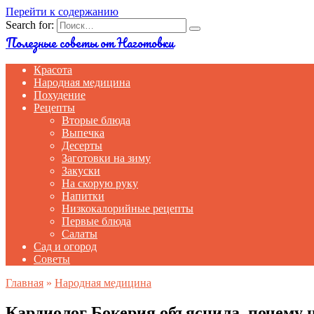
Перейти к содержанию
Search for:
Полезные советы от Наготовки
Красота
Народная медицина
Похудение
Рецепты
Вторые блюда
Выпечка
Десерты
Заготовки на зиму
Закуски
На скорую руку
Напитки
Низкокалорийные рецепты
Первые блюда
Салаты
Сад и огород
Советы
Главная
»
Народная медицина
Кардиолог Бокерия объяснила, почему 