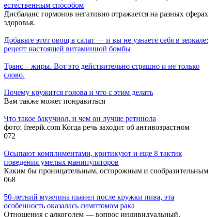
естественным способом
Дисбаланс гормонов негативно отражается на разных сферах
здоровья.
Добавьте этот овощ в салат — и вы не узнаете себя в зеркале:
рецепт настоящей витаминной бомбы
Транс – жиры. Вот это действительно страшно и не только
слово.
Почему кружится голова и что с этим делать
Вам также может понравиться
Что такое бакучиол, и чем он лучше ретинола
фото: freepik.com Когда речь заходит об антивозрастном
0
72
Осыпают комплиментами, критикуют и еще 8 тактик
поведения умелых манипуляторов
Каким бы проницательным, осторожным и сообразительным
0
68
50-летний мужчина пьянел после кружки пива, эта
особенность оказалась симптомом рака
Отношения с алкоголем — вопрос индивидуальный.