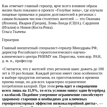
Как отмечает главный гериатр, ярче всего влияние образа
жизни было показано в проекте «Голубые зоны», где изучали
пищевые привычки и рацион долгожителей в регионах с
самым большим числом столетних жителей — это Окинава
(Япония), Икария (Греция), Лома-Линда (США), Сардиния
(Италия) и Никоя (Коста-Рика).
Ольга Ткачева
Гериатрия
Главный внештатный специалист-гериатр Минздрава РФ,
директор Российского геронтологического научно-
клинического центра РНИМУ им. Пирогова, член-кор. РАН,
д. м. н., профессор
«Считается, что у жителей этих регионов шанс дожить до 100
лет в 10 раз больше. Каждый регион имеет свои особенности
в выборе продуктов питания, их приготовления и времени
приема пищи, но для всех характерно ограничение
потребления калорий. При этом
речь идет о сокращении
всего лишь на 11,9%, то есть условно минус один бутерброд
с колбасой. Подобное умеренное ограничение способствует
здоровому старению и необходимо для ключевых
геропротекторных эффектов низкокалорийной диеты
», —