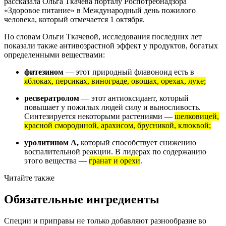
рассказала
Ольга Ткачева порталу Роспотребнадзора
«Здоровое питание» в Международный день пожилого
человека, который отмечается 1 октября.
По словам Ольги Ткачевой, исследования последних лет
показали также антивозрастной эффект у продуктов, богатых
определенными веществами:
фитезином
— этот природный флавоноид есть в
яблоках, персиках, винограде, овощах, орехах, луке;
ресвератролом
— этот антиоксидант, который
повышает у пожилых людей силу и выносливость.
Синтезируется некоторыми растениями —
шелковицей,
красной смородиной, арахисом, брусникой, клюквой;
уролитином А,
который способствует снижению
воспалительной реакции. В лидерах по содержанию
этого вещества —
гранат и орехи
.
Читайте также
Обязательные ингредиенты
Специи и приправы не только добавляют разнообразие во