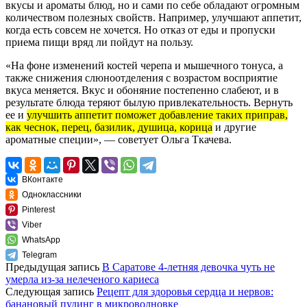
вкусы и ароматы блюд, но и сами по себе обладают огромным
количеством полезных свойств. Например, улучшают аппетит,
когда есть совсем не хочется. Но отказ от еды и пропуски
приема пищи вряд ли пойдут на пользу.
«На фоне изменений костей черепа и мышечного тонуса, а
также снижения слюноотделения с возрастом восприятие
вкуса меняется. Вкус и обоняние постепенно слабеют, и в
результате блюда теряют былую привлекательность. Вернуть
ее и
улучшить аппетит поможет добавление таких приправ,
как чеснок, перец, базилик, душица, корица
и другие
ароматные специи», — советует Ольга Ткачева.
ВКонтакте
Одноклассники
Pinterest
Viber
WhatsApp
Telegram
Предыдущая запись
В Саратове 4-летняя девочка чуть не
умерла из-за нелеченого кариеса
Следующая запись
Рецепт для здоровья сердца и нервов:
банановый пудинг в микроволновке