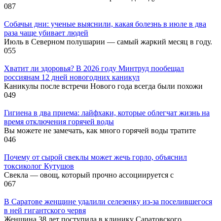
0
87
Собачьи дни: ученые выяснили, какая болезнь в июле в два
раза чаще убивает людей
Июль в Северном полушарии — самый жаркий месяц в году.
0
55
Хватит ли здоровья? В 2026 году Минтруд пообещал
россиянам 12 дней новогодних каникул
Каникулы после встречи Нового года всегда были похожи
0
49
Гигиена в два приема: лайфхаки, которые облегчат жизнь на
время отключения горячей воды
Вы можете не замечать, как много горячей воды тратите
0
46
Почему от сырой свеклы может жечь горло, объяснил
токсиколог Кутушов
Свекла — овощ, который прочно ассоциируется с
0
67
В Саратове женщине удалили селезенку из-за поселившегося
в ней гигантского червя
Женщина 38 лет поступила в клинику Саратовского