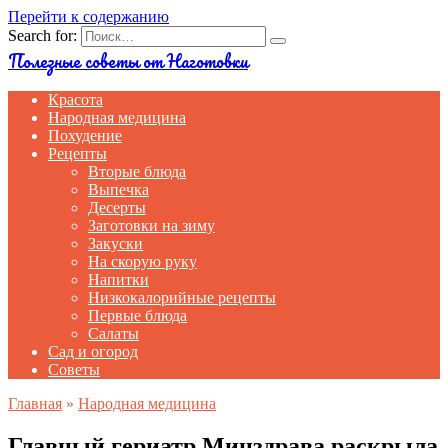
Перейти к содержанию
Search for:
Полезные советы от Наготовки
Красота
Народная медицина
Похудение
Рецепты
Вторые блюда
Выпечка
Десерты
Заготовки на зиму
Закуски
На скорую руку
Напитки
Низкокалорийные рецепты
Первые блюда
Салаты
Сад и огород
Советы
Главная
»
Народная медицина
Главный гериатр Минздрава раскрыла