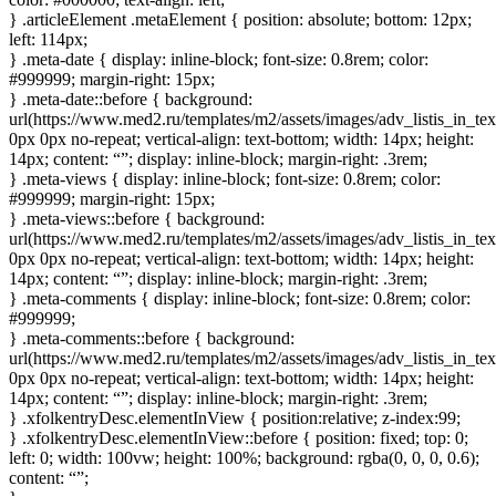
} .articleElement .metaElement { position: absolute; bottom: 12px;
left: 114px;
} .meta-date { display: inline-block; font-size: 0.8rem; color:
#999999; margin-right: 15px;
} .meta-date::before { background:
url(https://www.med2.ru/templates/m2/assets/images/adv_listis_in_tex
0px 0px no-repeat; vertical-align: text-bottom; width: 14px; height:
14px; content: “”; display: inline-block; margin-right: .3rem;
} .meta-views { display: inline-block; font-size: 0.8rem; color:
#999999; margin-right: 15px;
} .meta-views::before { background:
url(https://www.med2.ru/templates/m2/assets/images/adv_listis_in_te
0px 0px no-repeat; vertical-align: text-bottom; width: 14px; height:
14px; content: “”; display: inline-block; margin-right: .3rem;
} .meta-comments { display: inline-block; font-size: 0.8rem; color:
#999999;
} .meta-comments::before { background:
url(https://www.med2.ru/templates/m2/assets/images/adv_listis_in_t
0px 0px no-repeat; vertical-align: text-bottom; width: 14px; height:
14px; content: “”; display: inline-block; margin-right: .3rem;
} .xfolkentryDesc.elementInView { position:relative; z-index:99;
} .xfolkentryDesc.elementInView::before { position: fixed; top: 0;
left: 0; width: 100vw; height: 100%; background: rgba(0, 0, 0, 0.6);
content: “”;