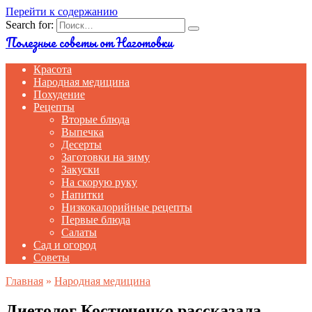
Перейти к содержанию
Search for:
Полезные советы от Наготовки
Красота
Народная медицина
Похудение
Рецепты
Вторые блюда
Выпечка
Десерты
Заготовки на зиму
Закуски
На скорую руку
Напитки
Низкокалорийные рецепты
Первые блюда
Салаты
Сад и огород
Советы
Главная
»
Народная медицина
Диетолог Костюченко рассказала,