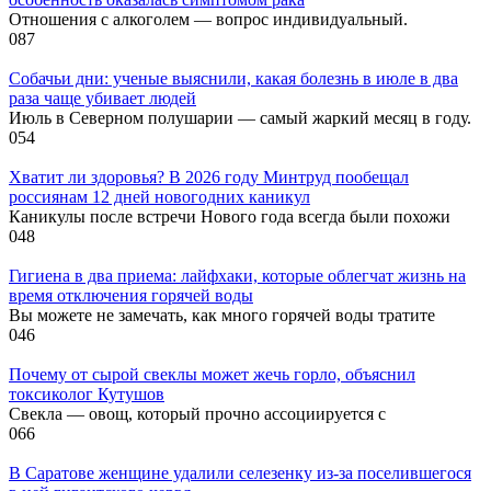
Отношения с алкоголем — вопрос индивидуальный.
0
87
Собачьи дни: ученые выяснили, какая болезнь в июле в два
раза чаще убивает людей
Июль в Северном полушарии — самый жаркий месяц в году.
0
54
Хватит ли здоровья? В 2026 году Минтруд пообещал
россиянам 12 дней новогодних каникул
Каникулы после встречи Нового года всегда были похожи
0
48
Гигиена в два приема: лайфхаки, которые облегчат жизнь на
время отключения горячей воды
Вы можете не замечать, как много горячей воды тратите
0
46
Почему от сырой свеклы может жечь горло, объяснил
токсиколог Кутушов
Свекла — овощ, который прочно ассоциируется с
0
66
В Саратове женщине удалили селезенку из-за поселившегося