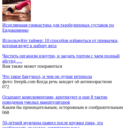
Исцеляющая гимнастика для тазобедренных суставов по
Евдокименко
Используйте таймер: 10 способов избавиться от привычки,
которая ведет к набору веса
Чистить организм изнутри, и заедать тортом с чаем полный
абсурд ….
Вам также может понравиться
Что такое бакучиол, и чем он лучше ретинола
фото: freepik.com Когда речь заходит об антивозрастном
0
72
Осыпают комплиментами, критикуют и еще 8 тактик
поведения умелых манипуляторов
Каким бы проницательным, осторожным и сообразительным
0
68
50-летний мужчина пьянел после кружки пива, эта
особенность оказалась симптомом рака