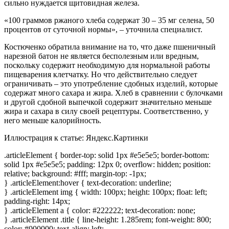
сильно нуждается щитовидная железа.
«100 граммов ржаного хлеба содержат 30 – 35 мг селена, 50
процентов от суточной нормы», – уточнила специалист.
Костюченко обратила внимание на то, что даже пшеничный
нарезной батон не является бесполезным или вредным,
поскольку содержит необходимую для нормальной работы
пищеварения клетчатку. Но что действительно следует
ограничивать – это употребление сдобных изделий, которые
содержат много сахара и жира. Хлеб в сравнении с булочками
и другой сдобной выпечкой содержит значительно меньше
жира и сахара в силу своей рецептуры. Соответственно, у
него меньше калорийность.
Иллюстрация к статье:
Яндекс.Картинки
.articleElement { border-top: solid 1px #e5e5e5; border-bottom:
solid 1px #e5e5e5; padding: 12px 0; overflow: hidden; position:
relative; background: #fff; margin-top: -1px;
} .articleElement:hover { text-decoration: underline;
} .articleElement img { width: 100px; height: 100px; float: left;
padding-right: 14px;
} .articleElement a { color: #222222; text-decoration: none;
} .articleElement .title { line-height: 1.285rem; font-weight: 800;
color: #000000; text-align: left;