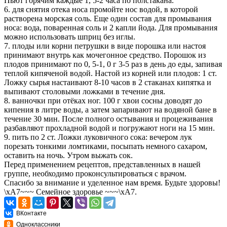
Пьют горячим каждые 1, 5-2 часа по полстакана.
6. для снятия отека носа промойте нос водой, в которой
растворена морская соль. Еще один состав для промывания
носа: вода, поваренная соль и 2 капли йода. Для промывания
можно использовать шприц без иглы.
7. плоды или корни петрушки в виде порошка или настоя
принимают внутрь как мочегонное средство. Порошок из
плодов принимают по 0, 5-1, 0 г 3-5 раз в день до еды, запивая
теплой кипяченой водой. Настой из корней или плодов: 1 ст.
Ложку сырья настаивают 8-10 часов в 2 стаканах кипятка и
выпивают столовыми ложками в течение дня.
8. ванночки при отёках ног. 100 г хвои сосны доводят до
кипения в литре воды, а затем запаривают на водяной бане в
течение 30 мин. После полного остывания и процеживания
разбавляют прохладной водой и погружают ноги на 15 мин.
9. пить по 2 ст. Ложки луковичного сока: вечером лук
порезать тонкими ломтиками, посыпать немного сахаром,
оставить на ночь. Утром выжать сок.
Перед применением рецептов, представленных в нашей
группе, необходимо проконсультироваться с врачом.
Спасибо за внимание и уделенное нам время. Будьте здоровы!
\xA7~~~ Семейное здоровье ~~~\xA7.
ВКонтакте
Одноклассники