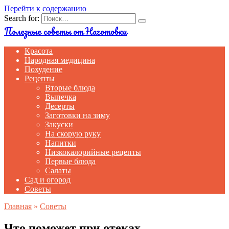
Перейти к содержанию
Search for:
Полезные советы от Наготовки
Красота
Народная медицина
Похудение
Рецепты
Вторые блюда
Выпечка
Десерты
Заготовки на зиму
Закуски
На скорую руку
Напитки
Низкокалорийные рецепты
Первые блюда
Салаты
Сад и огород
Советы
Главная
»
Советы
Что поможет при отеках