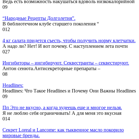
Ведь есть возможность накушаться вдоволь низкокалорийной
0
9
“Народные Рецепты Долголетия”.
В библиотечном клубе старшего поколения “
0
12
4 кг салата придется съесть, чтобы получить норму клетчатки.
А надо ли? Нет! И вот почему. С наступлением лета почти
0
27
Ингибиторы – ингибируют. Секвестранты – секвестируют.
Антон сенюта.Антисекреторные препараты –
0
8
Headlines:
Headlines: Что Такое Headlines и Почему Они Важны Headlines
0
9
Пп Это не вкусно, а когда худеешь еще и многое нельзя.
Я не люблю себя ограничивать! А для меня это вкусная
0
14
Секрет Loreal и Lancome: как тыквенное масло покорило
мировые бренды.