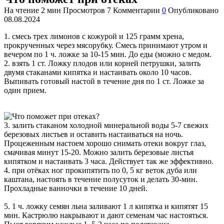
На чтение
2 мин
Просмотров
7
Комментарии
0
Опубликовано
08.08.2024
1. смесь трех лимонов с кожурой и 125 грамм хрена,
прокрученных через мясорубку. Смесь принимают утром и
вечером по 1 ч. ложке за 10-15 мин. До еды (можно с медом.
2. взять 1 ст. Ложку плодов или корней петрушки, залить
двумя стаканами кипятка и настаивать около 10 часов.
Выпивать готовый настой в течение дня по 1 ст. Ложке за
один прием.
3. залить стаканом холодной минеральной воды 5-7 свежих
березовых листьев и оставить настаиваться на ночь.
Процеженным настоем хорошо снимать отеки вокруг глаз,
смачивая минут 15-20. Можно залить березовые листья
кипятком и настаивать 3 часа. Действует так же эффективно.
4. при отёках ног прокипятить по 0, 5 кг веток дуба или
каштана, настоять в течение полусуток и делать 30-мин.
Прохладные ванночки в течение 10 дней.
5. 1 ч. ложку семян льна заливают 1 л кипятка и кипятят 15
мин. Кастрюлю накрывают и дают семенам час настояться.