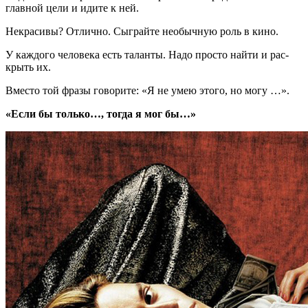
глав­ной цели и идите к ней.
Некра­си­вы? От­лич­но. Сыг­рай­те необыч­ную роль в кино.
У каж­до­го че­ло­ве­ка есть та­лан­ты. Надо про­сто найти и рас­
крыть их.
Вме­сто той фразы го­во­ри­те: «Я не умею этого, но могу …».
«Если бы только…, тогда я мог бы…»