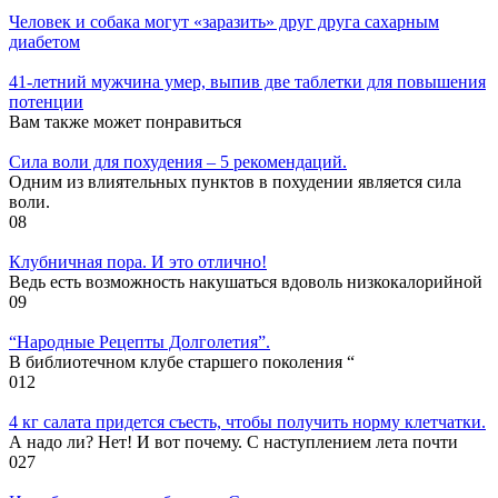
Человек и собака могут «заразить» друг друга сахарным
диабетом
41-летний мужчина умер, выпив две таблетки для повышения
потенции
Вам также может понравиться
Cила воли для похудения – 5 рекомендаций.
Одним из влиятельных пунктов в похудении является сила
воли.
0
8
Клубничная пора. И это отлично!
Ведь есть возможность накушаться вдоволь низкокалорийной
0
9
“Народные Рецепты Долголетия”.
В библиотечном клубе старшего поколения “
0
12
4 кг салата придется съесть, чтобы получить норму клетчатки.
А надо ли? Нет! И вот почему. С наступлением лета почти
0
27