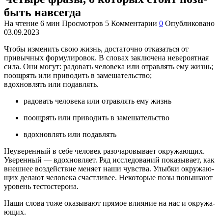
быть на­все­гда
На чтение
6 мин
Просмотров
5
Комментарии
0
Опубликовано
03.09.2023
Чтобы изменить свою жизнь, достаточно отказаться от
привычных формулировок. В словах заключена невероятная
сила. Они могут: радовать человека или отравлять ему жизнь;
поощрять или приводить в замешательство;
вдохновлять или подавлять.
радовать человека или отравлять ему жизнь
поощрять или приводить в замешательство
вдохновлять или подавлять
Неуве­рен­ный в себе че­ло­век разо­ча­ро­вы­ва­ет окру­жа­ю­щих.
Уве­рен­ный — вдох­нов­ля­ет. Ряд ис­сле­до­ва­ний по­ка­зы­ва­ет, как
внеш­нее воз­дей­ствие ме­ня­ет наши чув­ства. Улыб­ки окру­жа­ю­
щих де­ла­ют че­ло­ве­ка счаст­ли­вее. Неко­то­рые позы по­вы­ша­ют
уро­вень те­сто­сте­ро­на.
Наши слова тоже ока­зы­ва­ют пря­мое вли­я­ние на нас и окру­жа­
ю­щих.