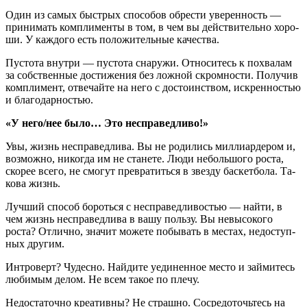
Один из самых быст­рых спо­со­бов об­ре­сти уве­рен­ность —
при­ни­мать ком­пли­мен­ты в том, в чем вы дей­стви­тель­но хо­ро­
ши. У каж­до­го есть по­ло­жи­тель­ные ка­че­ства.
Пу­сто­та внут­ри — пу­сто­та сна­ру­жи. От­но­си­тесь к по­хва­лам
за соб­ствен­ные до­сти­же­ния без лож­ной скром­но­сти. По­лу­чив
ком­пли­мент, от­ве­чай­те на него с до­сто­ин­ством, ис­крен­но­стью
и бла­го­дар­но­стью.
«У него/нее было… Это несправедливо!»
Увы, жизнь неспра­вед­ли­ва. Вы не ро­ди­лись мил­ли­ар­де­ром и,
воз­мож­но, ни­ко­гда им не ста­не­те. Люди неболь­шо­го роста,
ско­рее всего, не смо­гут пре­вра­тить­ся в звез­ду бас­кет­бо­ла. Та­
ко­ва жизнь.
Луч­ший спо­соб бо­роть­ся с неспра­вед­ли­во­стью — найти, в
чем жизнь неспра­вед­ли­ва в вашу поль­зу. Вы невы­со­ко­го
роста? От­лич­но, зна­чит мо­же­те по­бы­вать в ме­стах, недо­ступ­
ных дру­гим.
Ин­тро­верт? Чу­дес­но. Най­ди­те уеди­нен­ное место и зай­ми­тесь
лю­би­мым делом. Не всем такое по плечу.
Недо­ста­точ­но кре­а­тив­ны? Не страш­но. Со­сре­до­точь­тесь на