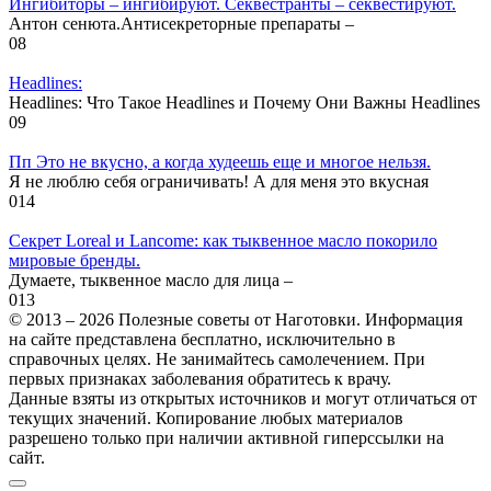
Ингибиторы – ингибируют. Секвестранты – секвестируют.
Антон сенюта.Антисекреторные препараты –
0
8
Headlines:
Headlines: Что Такое Headlines и Почему Они Важны Headlines
0
9
Пп Это не вкусно, а когда худеешь еще и многое нельзя.
Я не люблю себя ограничивать! А для меня это вкусная
0
14
Секрет Loreal и Lancome: как тыквенное масло покорило
мировые бренды.
Думаете, тыквенное масло для лица –
0
13
© 2013 – 2026 Полезные советы от Наготовки. Информация
на сайте представлена бесплатно, исключительно в
справочных целях. Не занимайтесь самолечением. При
первых признаках заболевания обратитесь к врачу.
Данные взяты из открытых источников и могут отличаться от
текущих значений. Копирование любых материалов
разрешено только при наличии активной гиперссылки на
сайт.