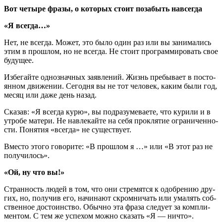
Вот че­ты­ре фразы, о ко­то­рых стоит по­за­быть на­все­гда
«Я всегда…»
Нет, не все­гда. Может, это было один раз или вы за­ни­ма­лись
этим в про­шлом, но не все­гда. Не стоит про­грам­ми­ро­вать свое
бу­ду­щее.
Из­бе­гай­те од­но­знач­ных за­яв­ле­ний. Жизнь пре­бы­ва­ет в по­сто­
ян­ном дви­же­нии. Се­год­ня вы не тот че­ло­век, каким были год,
месяц или даже день назад.
Ска­зав: «Я все­гда курю», вы под­ра­зу­ме­ва­е­те, что ку­ри­ли и в
утро­бе ма­те­ри. Не на­вле­кай­те на себя про­кля­тие огра­ни­чен­но­
сти. По­ня­тия «все­гда» не су­ще­ству­ет.
Вме­сто этого го­во­ри­те: «В про­шлом я …» или «В этот раз не
по­лу­чи­лось».
«Ой, ну что вы!»
Стран­ность людей в том, что они стре­мят­ся к одоб­ре­нию дру­
гих, но, по­лу­чив его, на­чи­на­ют скром­ни­чать или ума­лять соб­
ствен­ное до­сто­ин­ство. Обыч­но эта фраза сле­ду­ет за ком­пли­
мен­том. С тем же успе­хом можно ска­зать «Я — ничто».