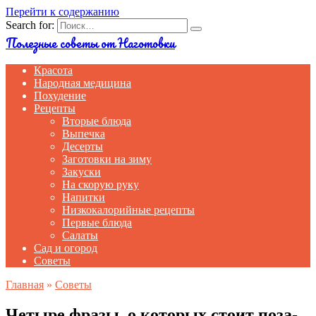
Перейти к содержанию
Search for:
Полезные советы от Наготовки
Красота
Народная медицина
Похудение
Рецепты
Вторые блюда
Выпечка
Десерты
Заготовки на зиму
Закуски
На скорую руку
Напитки
Низкокалорийные рецепты
Первые блюда
Салаты
Сад и огород
Советы
Главная
»
Советы
Че­ты­ре фразы, о ко­то­рых стоит по­за­