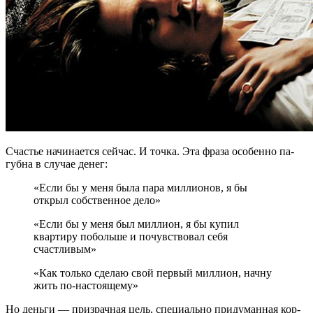
Сча­стье на­чи­на­ет­ся сей­час. И точка. Эта фраза осо­бен­но па­
губ­на в слу­чае денег:
«Если бы у меня была пара миллионов, я бы
открыл собственное дело»
«Если бы у меня был миллион, я бы купил
квартиру побольше и почувствовал себя
счастливым»
«Как только сделаю свой первый миллион, начну
жить по-настоящему»
Но день­ги — при­зрач­ная цель, спе­ци­аль­но при­ду­ман­ная кор­