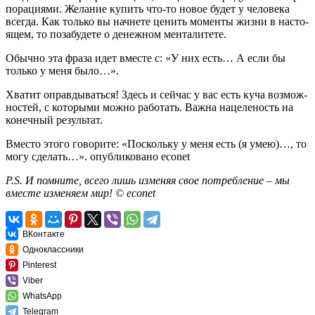
по­ра­ци­я­ми. Же­ла­ние ку­пить что-то новое будет у че­ло­ве­ка
все­гда. Как толь­ко вы нач­не­те це­нить мо­мен­ты жизни в на­сто­
я­щем, то по­за­бу­де­те о де­неж­ном мен­та­ли­те­те.
Обыч­но эта фраза идет вме­сте с: «У них есть… А если бы
толь­ко у меня было…».
Хва­тит оправ­ды­вать­ся! Здесь и сей­час у вас есть куча воз­мож­
но­стей, с ко­то­ры­ми можно ра­бо­тать. Важна на­це­ле­ность на
ко­неч­ный ре­зуль­тат.
Вме­сто этого го­во­ри­те: «По­сколь­ку у меня есть (я умею)…, то
могу сде­лать…». опубликовано
econet
P.S. И помните, всего лишь изменяя свое потребление – мы
вместе изменяем мир! © econet
ВКонтакте
Одноклассники
Pinterest
Viber
WhatsApp
Telegram