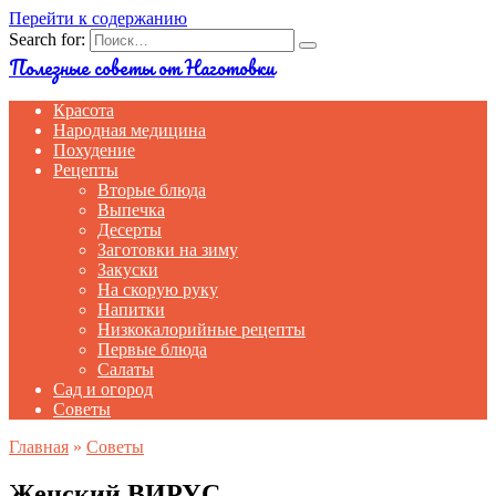
Перейти к содержанию
Search for:
Полезные советы от Наготовки
Красота
Народная медицина
Похудение
Рецепты
Вторые блюда
Выпечка
Десерты
Заготовки на зиму
Закуски
На скорую руку
Напитки
Низкокалорийные рецепты
Первые блюда
Салаты
Сад и огород
Советы
Главная
»
Советы
Женский ВИРУС