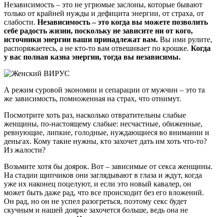
Независимость – это не угрюмые заслоны, которые бывают
только от крайней нужды и дефицита энергии, от страха, от
слабости.
Независимость – это когда вы можете позволить
себе радость жизни, поскольку не зависите ни от кого,
источники энергии ваши принадлежат вам.
Вы ими рулите,
распоряжаетесь, а не кто-то вам отвешивает по крошке.
Когда
у вас полная казна энергии, тогда вы независимы.
А режим суровой экономии и сепарации от мужчин – это та
же зависимость, помноженная на страх, что отнимут.
Посмотрите хоть раз, насколько отвратительны слабые
женщины, по-настоящему слабые: несчастные, обиженные,
ревнующие, липкие, голодные, нуждающиеся во внимании и
деньгах. Кому такие нужны, кто захочет дать им хоть что-то?
Из жалости?
Возьмите хотя бы доярок. Вот – зависимые от секса женщины.
На стадии щипчиков они заглядывают в глаза и ждут, когда
уже их наконец поцелуют, и если это новый кавалер, он
может быть даже рад, что все происходит без его вложений.
Он рад, но он не успел разогреться, поэтому секс будет
скучным и нашей доярке захочется больше, ведь она не