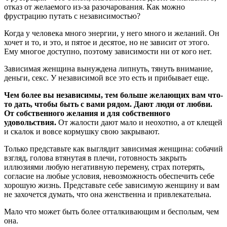
отказ от желаемого из-за разочарования. Как можно
фрустрацию путать с независимостью?
Когда у человека много энергии, у него много и желаний. Он
хочет и то, и это, и пятое и десятое, но не зависит от этого.
Ему многое доступно, поэтому зависимости ни от кого нет.
Зависимая женщина вынуждена липнуть, тянуть внимание,
деньги, секс. У независимой все это есть и прибывает еще.
Чем более вы независимы, тем больше желающих вам что-
то дать, чтобы быть с вами рядом. Дают люди от любви.
От собственного желания и для собственного
удовольствия.
От жалости дают мало и неохотно, а от клещей
и скалок и вовсе кормушку свою закрывают.
Только представьте как выглядит зависимая женщина: собачий
взгляд, голова втянутая в плечи, готовность закрыть
иллюзиями любую негативную перемену, страх потерять,
согласие на любые условия, невозможность обеспечить себе
хорошую жизнь. Представьте себе зависимую женщину и вам
не захочется думать, что она женственна и привлекательна.
Мало что может быть более отталкивающим и бесполым, чем
она.