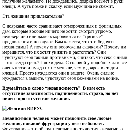
получила желаемого. Не дождавшись, доярка возьмет в руки
клещи. А чуть позже и скалку, если мужчина не сбежит.
Эта женщина привлекательна?
С доярками часто сравнивают отмороженных и фригидных
дам, которые вообще ничего не хотят, смотрят угрюмо,
недоверчиво или даже оскорбляются на “грязные”
предложения и негодуют. Вам кажется, что эти бедняги
независимы? А почему они вооружены скалками? Почему им
мерещится, что их хотят унизить и растоптать? Они
чувствуют себя такими противными, считают, что секс с ними
– это всегда грязь? Плохи дела. С головой у подобных дам все
очень плохо и нужда их не меньше, чем у доярок в стадии
клещей. Просто нуждаются они в защите. Очень сильно
нуждаются в защите, чувствуют себя беженками на войне.
Вдумайтесь в слово “независимость”. В нем есть
отсутствие зависимости, подчиненности, страха, но
нет
ничего про отсутствие желания
.
Независимый человек может позволить себе любые
желания, никакой фрустрации у него не бывает.
Фрустрация – это облом, невозможность достичь желаемого,