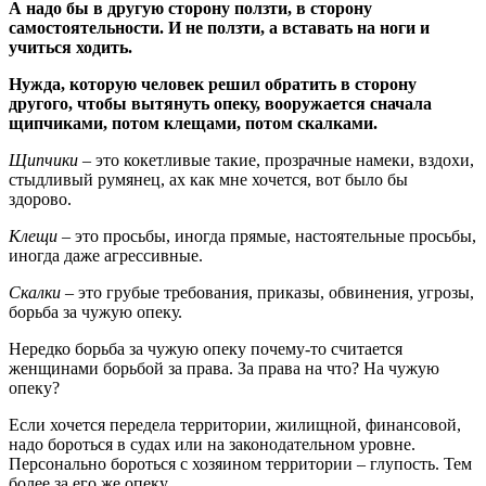
А надо бы в другую сторону ползти, в сторону
самостоятельности.
И не ползти, а вставать на ноги и
учиться ходить.
Нужда, которую человек решил обратить в сторону
другого, чтобы вытянуть опеку, вооружается сначала
щипчиками, потом клещами, потом скалками.
Щипчики
– это кокетливые такие, прозрачные намеки, вздохи,
стыдливый румянец, ах как мне хочется, вот было бы
здорово.
Клещи
– это просьбы, иногда прямые, настоятельные просьбы,
иногда даже агрессивные.
Скалки
– это грубые требования, приказы, обвинения, угрозы,
борьба за чужую опеку.
Нередко борьба за чужую опеку почему-то считается
женщинами борьбой за права. За права на что? На чужую
опеку?
Если хочется передела территории, жилищной, финансовой,
надо бороться в судах или на законодательном уровне.
Персонально бороться с хозяином территории – глупость. Тем
более за его же опеку.