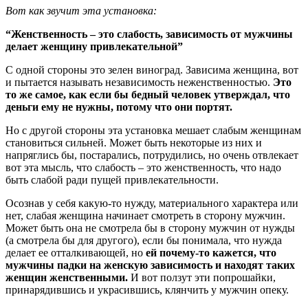
Вот как звучит эта установка:
“Женственность – это слабость, зависимость от мужчины
делает женщину привлекательной”
С одной стороны это зелен виноград. Зависима женщина, вот
и пытается называть независимость неженственностью.
Это
то же самое, как если бы бедный человек утверждал, что
деньги ему не нужны, потому что они портят.
Но с другой стороны эта установка мешает слабым женщинам
становиться сильней. Может быть некоторые из них и
напряглись бы, постарались, потрудились, но очень отвлекает
вот эта мысль, что слабость – это женственность, что надо
быть слабой ради пущей привлекательности.
Осознав у себя какую-то нужду, материального характера или
нет, слабая женщина начинает смотреть в сторону мужчин.
Может быть она не смотрела бы в сторону мужчин от нужды
(а смотрела бы для другого), если бы понимала, что нужда
делает ее отталкивающей, но
ей почему-то кажется, что
мужчины падки на женскую зависимость и находят таких
женщин женственными.
И вот ползут эти попрошайки,
принарядившись и украсившись, клянчить у мужчин опеку.