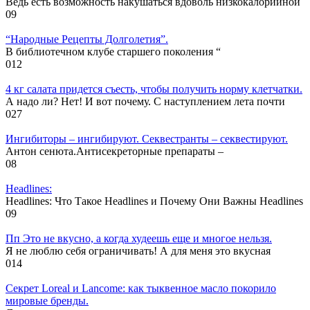
Ведь есть возможность накушаться вдоволь низкокалорийной
0
9
“Народные Рецепты Долголетия”.
В библиотечном клубе старшего поколения “
0
12
4 кг салата придется съесть, чтобы получить норму клетчатки.
А надо ли? Нет! И вот почему. С наступлением лета почти
0
27
Ингибиторы – ингибируют. Секвестранты – секвестируют.
Антон сенюта.Антисекреторные препараты –
0
8
Headlines:
Headlines: Что Такое Headlines и Почему Они Важны Headlines
0
9
Пп Это не вкусно, а когда худеешь еще и многое нельзя.
Я не люблю себя ограничивать! А для меня это вкусная
0
14
Секрет Loreal и Lancome: как тыквенное масло покорило
мировые бренды.