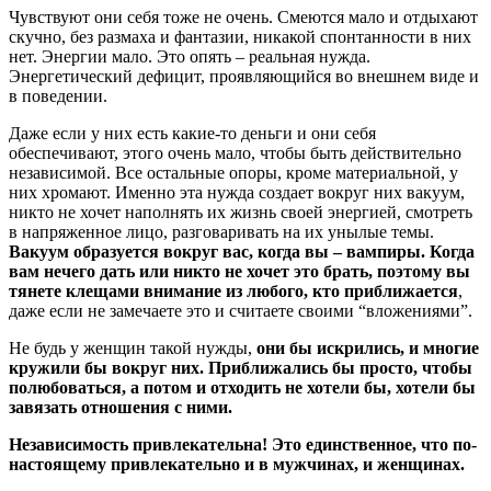
Чувствуют они себя тоже не очень. Смеются мало и отдыхают
скучно, без размаха и фантазии, никакой спонтанности в них
нет. Энергии мало. Это опять – реальная нужда.
Энергетический дефицит, проявляющийся во внешнем виде и
в поведении.
Даже если у них есть какие-то деньги и они себя
обеспечивают, этого очень мало, чтобы быть действительно
независимой. Все остальные опоры, кроме материальной, у
них хромают. Именно эта нужда создает вокруг них вакуум,
никто не хочет наполнять их жизнь своей энергией, смотреть
в напряженное лицо, разговаривать на их унылые темы.
Вакуум образуется вокруг вас, когда вы – вампиры. Когда
вам нечего дать или никто не хочет это брать, поэтому вы
тянете клещами внимание из любого, кто приближается
,
даже если не замечаете это и считаете своими “вложениями”.
Не будь у женщин такой нужды,
они бы искрились, и многие
кружили бы вокруг них. Приближались бы просто, чтобы
полюбоваться, а потом и отходить не хотели бы, хотели бы
завязать отношения с ними.
Независимость привлекательна! Это единственное, что по-
настоящему привлекательно и в мужчинах, и женщинах.