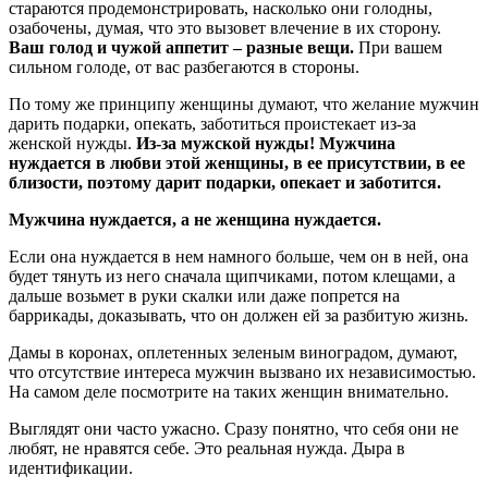
стараются продемонстрировать, насколько они голодны,
озабочены, думая, что это вызовет влечение в их сторону.
Ваш голод и чужой аппетит – разные вещи.
При вашем
сильном голоде, от вас разбегаются в стороны.
По тому же принципу женщины думают, что желание мужчин
дарить подарки, опекать, заботиться проистекает из-за
женской нужды.
Из-за мужской нужды! Мужчина
нуждается в любви этой женщины, в ее присутствии, в ее
близости, поэтому дарит подарки, опекает и заботится.
Мужчина нуждается, а не женщина нуждается.
Если она нуждается в нем намного больше, чем он в ней, она
будет тянуть из него сначала щипчиками, потом клещами, а
дальше возьмет в руки скалки или даже попрется на
баррикады, доказывать, что он должен ей за разбитую жизнь.
Дамы в коронах, оплетенных зеленым виноградом, думают,
что отсутствие интереса мужчин вызвано их независимостью.
На самом деле посмотрите на таких женщин внимательно.
Выглядят они часто ужасно. Сразу понятно, что себя они не
любят, не нравятся себе. Это реальная нужда. Дыра в
идентификации.