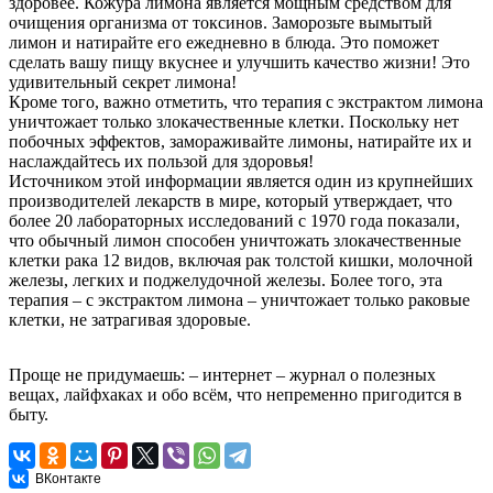
здоровее. Кожура лимона является мощным средством для
очищения организма от токсинов. Заморозьте вымытый
лимон и натирайте его ежедневно в блюда. Это поможет
сделать вашу пищу вкуснее и улучшить качество жизни! Это
удивительный секрет лимона!
Кроме того, важно отметить, что терапия с экстрактом лимона
уничтожает только злокачественные клетки. Поскольку нет
побочных эффектов, замораживайте лимоны, натирайте их и
наслаждайтесь их пользой для здоровья!
Источником этой информации является один из крупнейших
производителей лекарств в мире, который утверждает, что
более 20 лабораторных исследований с 1970 года показали,
что обычный лимон способен уничтожать злокачественные
клетки рака 12 видов, включая рак толстой кишки, молочной
железы, легких и поджелудочной железы. Более того, эта
терапия – с экстрактом лимона – уничтожает только раковые
клетки, не затрагивая здоровые.
Проще не придумаешь: – интернет – журнал о полезных
вещах, лайфхаках и обо всём, что непременно пригодится в
быту.
ВКонтакте