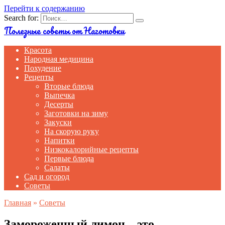
Перейти к содержанию
Search for:
Полезные советы от Наготовки
Красота
Народная медицина
Похудение
Рецепты
Вторые блюда
Выпечка
Десерты
Заготовки на зиму
Закуски
На скорую руку
Напитки
Низкокалорийные рецепты
Первые блюда
Салаты
Сад и огород
Советы
Главная
»
Советы
Замороженный лимон – это