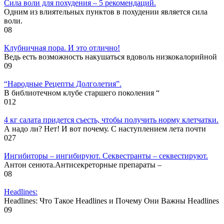
Cила воли для похудения – 5 рекомендаций.
Одним из влиятельных пунктов в похудении является сила
воли.
0
8
Клубничная пора. И это отлично!
Ведь есть возможность накушаться вдоволь низкокалорийной
0
9
“Народные Рецепты Долголетия”.
В библиотечном клубе старшего поколения “
0
12
4 кг салата придется съесть, чтобы получить норму клетчатки.
А надо ли? Нет! И вот почему. С наступлением лета почти
0
27
Ингибиторы – ингибируют. Секвестранты – секвестируют.
Антон сенюта.Антисекреторные препараты –
0
8
Headlines:
Headlines: Что Такое Headlines и Почему Они Важны Headlines
0
9