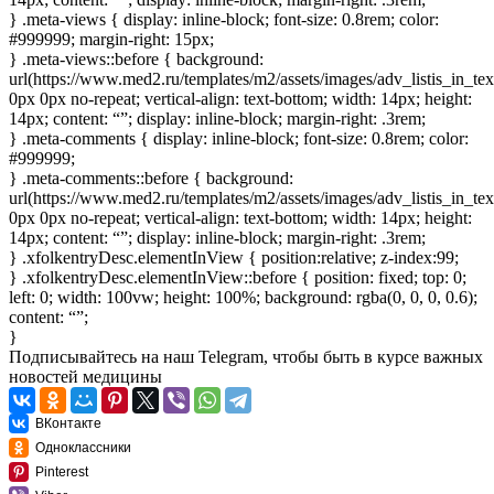
} .meta-views { display: inline-block; font-size: 0.8rem; color:
#999999; margin-right: 15px;
} .meta-views::before { background:
url(https://www.med2.ru/templates/m2/assets/images/adv_listis_in_te
0px 0px no-repeat; vertical-align: text-bottom; width: 14px; height:
14px; content: “”; display: inline-block; margin-right: .3rem;
} .meta-comments { display: inline-block; font-size: 0.8rem; color:
#999999;
} .meta-comments::before { background:
url(https://www.med2.ru/templates/m2/assets/images/adv_listis_in_t
0px 0px no-repeat; vertical-align: text-bottom; width: 14px; height:
14px; content: “”; display: inline-block; margin-right: .3rem;
} .xfolkentryDesc.elementInView { position:relative; z-index:99;
} .xfolkentryDesc.elementInView::before { position: fixed; top: 0;
left: 0; width: 100vw; height: 100%; background: rgba(0, 0, 0, 0.6);
content: “”;
}
Подписывайтесь
на наш Telegram
, чтобы быть в курсе важных
новостей медицины
ВКонтакте
Одноклассники
Pinterest