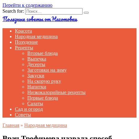
Перейти к содержанию
Search for:
Полезные советы от Наготовки
Красота
Народная медицина
Похудение
Рецепты
Вторые блюда
Выпечка
Десерты
Заготовки на зиму
Закуски
На скорую руку
Напитки
Низкокалорийные рецепты
Первые блюда
Салаты
Сад и огород
Советы
Главная
»
Народная медицина
Врач Трофимова назвала способ