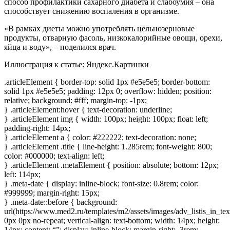
способ профилактики сахарного диабета и слабоумия – она
способствует снижению воспаления в организме.
«В рамках диеты можно употреблять цельнозерновые
продукты, отварную фасоль, низкокалорийные овощи, орехи,
яйца и воду», – поделился врач.
Иллюстрация к статье:
Яндекс.Картинки
.articleElement { border-top: solid 1px #e5e5e5; border-bottom:
solid 1px #e5e5e5; padding: 12px 0; overflow: hidden; position:
relative; background: #fff; margin-top: -1px;
} .articleElement:hover { text-decoration: underline;
} .articleElement img { width: 100px; height: 100px; float: left;
padding-right: 14px;
} .articleElement a { color: #222222; text-decoration: none;
} .articleElement .title { line-height: 1.285rem; font-weight: 800;
color: #000000; text-align: left;
} .articleElement .metaElement { position: absolute; bottom: 12px;
left: 114px;
} .meta-date { display: inline-block; font-size: 0.8rem; color:
#999999; margin-right: 15px;
} .meta-date::before { background:
url(https://www.med2.ru/templates/m2/assets/images/adv_listis_in_tex
0px 0px no-repeat; vertical-align: text-bottom; width: 14px; height:
14px; content: “”; display: inline-block; margin-right: .3rem;