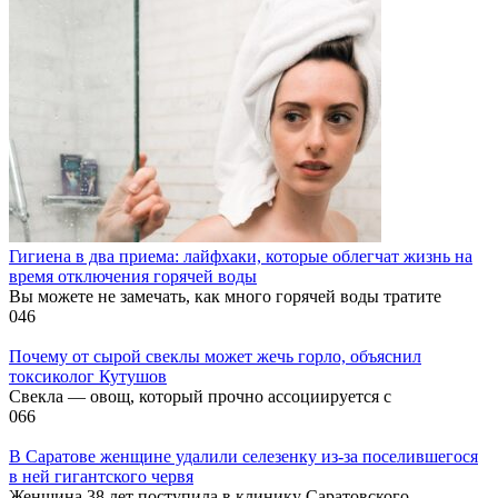
Гигиена в два приема: лайфхаки, которые облегчат жизнь на
время отключения горячей воды
Вы можете не замечать, как много горячей воды тратите
0
46
Почему от сырой свеклы может жечь горло, объяснил
токсиколог Кутушов
Свекла — овощ, который прочно ассоциируется с
0
66
В Саратове женщине удалили селезенку из-за поселившегося
в ней гигантского червя
Женщина 38 лет поступила в клинику Саратовского