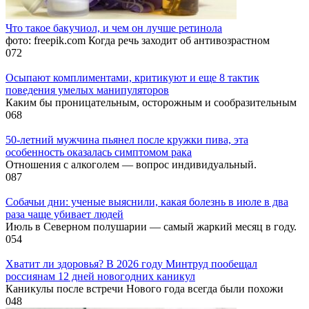
Что такое бакучиол, и чем он лучше ретинола
фото: freepik.com Когда речь заходит об антивозрастном
0
72
Осыпают комплиментами, критикуют и еще 8 тактик
поведения умелых манипуляторов
Каким бы проницательным, осторожным и сообразительным
0
68
50-летний мужчина пьянел после кружки пива, эта
особенность оказалась симптомом рака
Отношения с алкоголем — вопрос индивидуальный.
0
87
Собачьи дни: ученые выяснили, какая болезнь в июле в два
раза чаще убивает людей
Июль в Северном полушарии — самый жаркий месяц в году.
0
54
Хватит ли здоровья? В 2026 году Минтруд пообещал
россиянам 12 дней новогодних каникул
Каникулы после встречи Нового года всегда были похожи
0
48