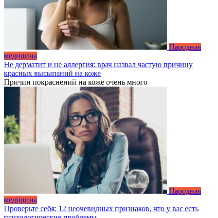
Народная
медицина
Не дерматит и не аллергия: врач назвал частую причину
красных высыпаний на коже
Причин покраснений на коже очень много
Народная
медицина
Проверьте себя: 12 неочевидных признаков, что у вас есть
психологические проблемы