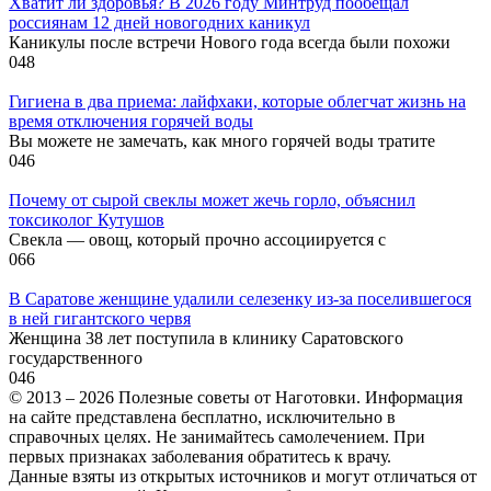
Хватит ли здоровья? В 2026 году Минтруд пообещал
россиянам 12 дней новогодних каникул
Каникулы после встречи Нового года всегда были похожи
0
48
Гигиена в два приема: лайфхаки, которые облегчат жизнь на
время отключения горячей воды
Вы можете не замечать, как много горячей воды тратите
0
46
Почему от сырой свеклы может жечь горло, объяснил
токсиколог Кутушов
Свекла — овощ, который прочно ассоциируется с
0
66
В Саратове женщине удалили селезенку из-за поселившегося
в ней гигантского червя
Женщина 38 лет поступила в клинику Саратовского
государственного
0
46
© 2013 – 2026 Полезные советы от Наготовки. Информация
на сайте представлена бесплатно, исключительно в
справочных целях. Не занимайтесь самолечением. При
первых признаках заболевания обратитесь к врачу.
Данные взяты из открытых источников и могут отличаться от