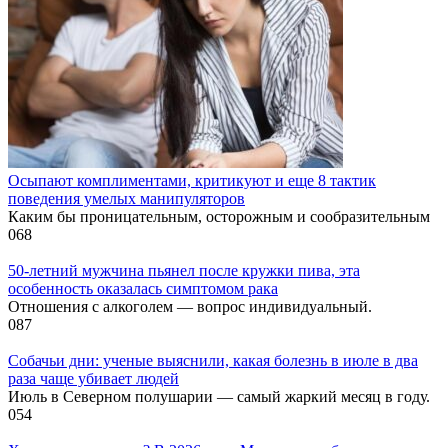
Осыпают комплиментами, критикуют и еще 8 тактик
поведения умелых манипуляторов
Каким бы проницательным, осторожным и сообразительным
0
68
50-летний мужчина пьянел после кружки пива, эта
особенность оказалась симптомом рака
Отношения с алкоголем — вопрос индивидуальный.
0
87
Собачьи дни: ученые выяснили, какая болезнь в июле в два
раза чаще убивает людей
Июль в Северном полушарии — самый жаркий месяц в году.
0
54