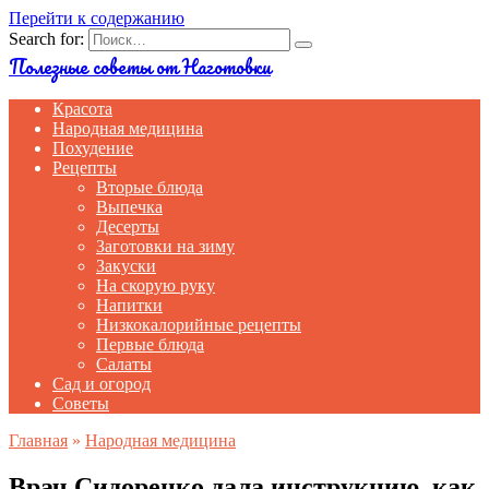
Перейти к содержанию
Search for:
Полезные советы от Наготовки
Красота
Народная медицина
Похудение
Рецепты
Вторые блюда
Выпечка
Десерты
Заготовки на зиму
Закуски
На скорую руку
Напитки
Низкокалорийные рецепты
Первые блюда
Салаты
Сад и огород
Советы
Главная
»
Народная медицина
Врач Сидоренко дала инструкцию, как