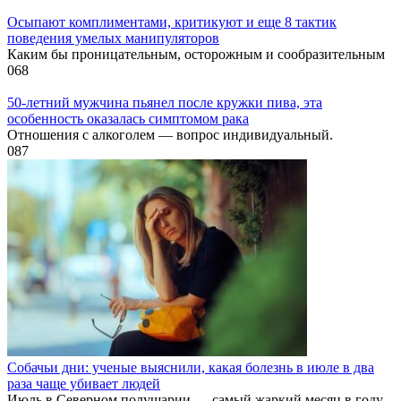
Осыпают комплиментами, критикуют и еще 8 тактик
поведения умелых манипуляторов
Каким бы проницательным, осторожным и сообразительным
0
68
50-летний мужчина пьянел после кружки пива, эта
особенность оказалась симптомом рака
Отношения с алкоголем — вопрос индивидуальный.
0
87
Собачьи дни: ученые выяснили, какая болезнь в июле в два
раза чаще убивает людей
Июль в Северном полушарии — самый жаркий месяц в году.