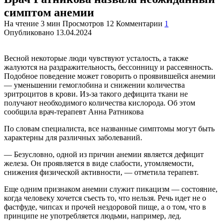
симптом анемии
На чтение
3 мин
Просмотров
12
Комментарии
1
Опубликовано
13.04.2024
Весной некоторые люди чувствуют усталость, а также
жалуются на раздражительность, бессонницу и рассеянность.
Подобное поведение может говорить о проявившейся анемии
— уменьшении гемоглобина и снижении количества
эритроцитов в крови. Из-за такого дефицита ткани не
получают необходимого количества кислорода. Об этом
сообщила врач-терапевт Анна Ратникова
По словам специалиста, все названные симптомы могут быть
характерны для различных заболеваний.
— Безусловно, одной из причин анемии является дефицит
железа. Он проявляется в виде слабости, утомляемости,
снижения физической активности, — отметила терапевт.
Еще одним признаком анемии служит пикацизм — состояние,
когда человеку хочется съесть то, что нельзя. Речь идет не о
фастфуде, чипсах и прочей нездоровой пище, а о том, что в
принципе не употребляется людьми, например, лед.