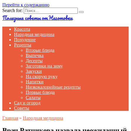
Перейти к содержанию
Search for:
Полезные советы от Наготовки
Красота
Народная медицина
Похудение
Рецепты
Вторые блюда
Выпечка
Десерты
Заготовки на зиму
Закуски
На скорую руку
Напитки
Низкокалорийные рецепты
Первые блюда
Салаты
Сад и огород
Советы
Главная
»
Народная медицина
Врач Ратникова назвала неожиданный