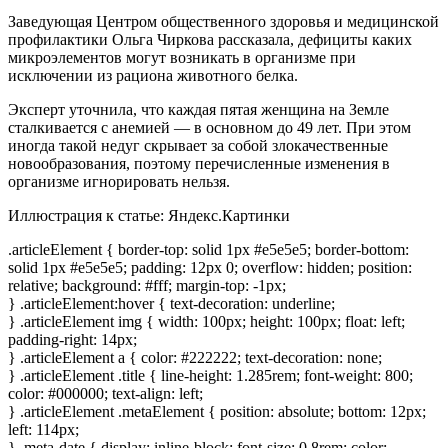
Заведующая Центром общественного здоровья и медицинской
профилактики Ольга Чиркова рассказала, дефициты каких
микроэлементов могут возникать в организме при
исключении из рациона животного белка.
Эксперт уточнила, что каждая пятая женщина на Земле
сталкивается с анемией — в основном до 49 лет. При этом
иногда такой недуг скрывает за собой злокачественные
новообразования, поэтому перечисленные изменения в
организме игнорировать нельзя.
Иллюстрация к статье:
Яндекс.Картинки
.articleElement { border-top: solid 1px #e5e5e5; border-bottom:
solid 1px #e5e5e5; padding: 12px 0; overflow: hidden; position:
relative; background: #fff; margin-top: -1px;
} .articleElement:hover { text-decoration: underline;
} .articleElement img { width: 100px; height: 100px; float: left;
padding-right: 14px;
} .articleElement a { color: #222222; text-decoration: none;
} .articleElement .title { line-height: 1.285rem; font-weight: 800;
color: #000000; text-align: left;
} .articleElement .metaElement { position: absolute; bottom: 12px;
left: 114px;
} .meta-date { display: inline-block; font-size: 0.8rem; color: