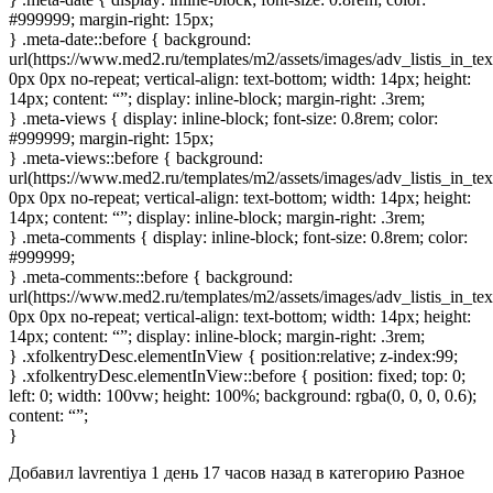
#999999; margin-right: 15px;
} .meta-date::before { background:
url(https://www.med2.ru/templates/m2/assets/images/adv_listis_in_tex
0px 0px no-repeat; vertical-align: text-bottom; width: 14px; height:
14px; content: “”; display: inline-block; margin-right: .3rem;
} .meta-views { display: inline-block; font-size: 0.8rem; color:
#999999; margin-right: 15px;
} .meta-views::before { background:
url(https://www.med2.ru/templates/m2/assets/images/adv_listis_in_te
0px 0px no-repeat; vertical-align: text-bottom; width: 14px; height:
14px; content: “”; display: inline-block; margin-right: .3rem;
} .meta-comments { display: inline-block; font-size: 0.8rem; color:
#999999;
} .meta-comments::before { background:
url(https://www.med2.ru/templates/m2/assets/images/adv_listis_in_t
0px 0px no-repeat; vertical-align: text-bottom; width: 14px; height:
14px; content: “”; display: inline-block; margin-right: .3rem;
} .xfolkentryDesc.elementInView { position:relative; z-index:99;
} .xfolkentryDesc.elementInView::before { position: fixed; top: 0;
left: 0; width: 100vw; height: 100%; background: rgba(0, 0, 0, 0.6);
content: “”;
}
Добавил
lavrentiya
1 день 17 часов назад
в категорию
Разное