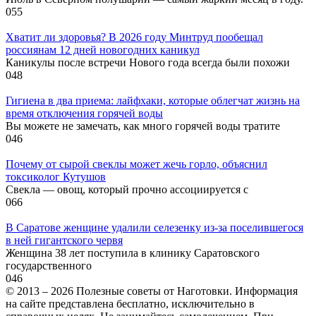
0
55
Хватит ли здоровья? В 2026 году Минтруд пообещал
россиянам 12 дней новогодних каникул
Каникулы после встречи Нового года всегда были похожи
0
48
Гигиена в два приема: лайфхаки, которые облегчат жизнь на
время отключения горячей воды
Вы можете не замечать, как много горячей воды тратите
0
46
Почему от сырой свеклы может жечь горло, объяснил
токсиколог Кутушов
Свекла — овощ, который прочно ассоциируется с
0
66
В Саратове женщине удалили селезенку из-за поселившегося
в ней гигантского червя
Женщина 38 лет поступила в клинику Саратовского
государственного
0
46
© 2013 – 2026 Полезные советы от Наготовки. Информация
на сайте представлена бесплатно, исключительно в