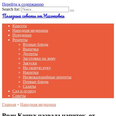
Перейти к содержанию
Search for:
Полезные советы от Наготовки
Красота
Народная медицина
Похудение
Рецепты
Вторые блюда
Выпечка
Десерты
Заготовки на зиму
Закуски
На скорую руку
Напитки
Низкокалорийные рецепты
Первые блюда
Салаты
Сад и огород
Советы
Главная
»
Народная медицина
Врач Кашух назвала напиток, от