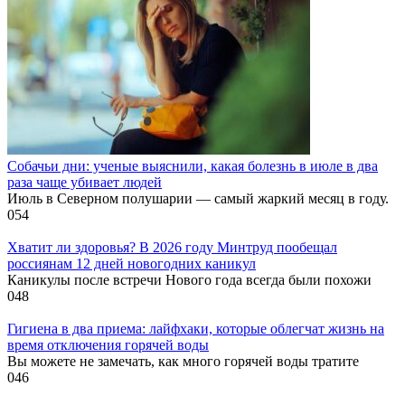
Собачьи дни: ученые выяснили, какая болезнь в июле в два
раза чаще убивает людей
Июль в Северном полушарии — самый жаркий месяц в году.
0
54
Хватит ли здоровья? В 2026 году Минтруд пообещал
россиянам 12 дней новогодних каникул
Каникулы после встречи Нового года всегда были похожи
0
48
Гигиена в два приема: лайфхаки, которые облегчат жизнь на
время отключения горячей воды
Вы можете не замечать, как много горячей воды тратите
0
46