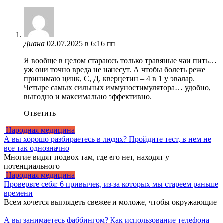
Диана
02.07.2025 в 6:16 пп
Я вообще в целом стараюсь только травяные чаи пить…
уж они точно вреда не нанесут. А чтобы болеть реже
принимаю цинк, С, Д, кверцетин – 4 в 1 у эвалар.
Четыре самых сильных иммуностимулятора… удобно,
выгодно и максимально эффективно.
Ответить
Народная медицина
А вы хорошо разбираетесь в людях? Пройдите тест, в нем не
все так однозначно
Многие видят подвох там, где его нет, находят у
потенциального
Народная медицина
Проверьте себя: 6 привычек, из-за которых мы стареем раньше
времени
Всем хочется выглядеть свежее и моложе, чтобы окружающие
А вы занимаетесь фаббингом? Как использование телефона