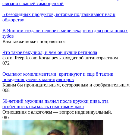
связано с вашей самооценкой
5 безобидных продуктов, которые подталкивают нас к
обжорству
В Японии создали первое в мире лекарство для роста новых
зубов
Вам также может понравиться
Что такое бакучиол, и чем он лучше ретинола
фото: freepik.com Когда речь заходит об антивозрастном
0
72
Осыпают комплиментами, критикуют и еще 8 тактик
поведения умелых манипуляторов
Каким бы проницательным, осторожным и сообразительным
0
68
50-летний мужчина пьянел после кружки пива, эта
особенность оказалась симптомом рака
Отношения с алкоголем — вопрос индивидуальный.
0
87