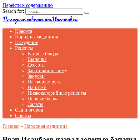
Перейти к содержанию
Search for:
Полезные советы от Наготовки
Красота
Народная медицина
Похудение
Рецепты
Вторые блюда
Выпечка
Десерты
Заготовки на зиму
Закуски
На скорую руку
Напитки
Низкокалорийные рецепты
Первые блюда
Салаты
Сад и огород
Советы
Главная
»
Народная медицина
Врач Исанбаев назвал зеленые бананы