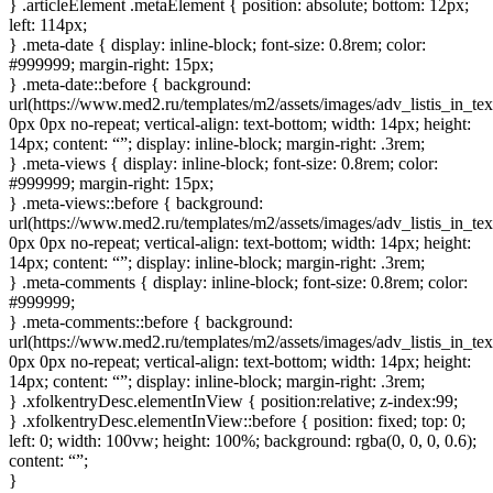
} .articleElement .metaElement { position: absolute; bottom: 12px;
left: 114px;
} .meta-date { display: inline-block; font-size: 0.8rem; color:
#999999; margin-right: 15px;
} .meta-date::before { background:
url(https://www.med2.ru/templates/m2/assets/images/adv_listis_in_tex
0px 0px no-repeat; vertical-align: text-bottom; width: 14px; height:
14px; content: “”; display: inline-block; margin-right: .3rem;
} .meta-views { display: inline-block; font-size: 0.8rem; color:
#999999; margin-right: 15px;
} .meta-views::before { background:
url(https://www.med2.ru/templates/m2/assets/images/adv_listis_in_te
0px 0px no-repeat; vertical-align: text-bottom; width: 14px; height:
14px; content: “”; display: inline-block; margin-right: .3rem;
} .meta-comments { display: inline-block; font-size: 0.8rem; color:
#999999;
} .meta-comments::before { background:
url(https://www.med2.ru/templates/m2/assets/images/adv_listis_in_t
0px 0px no-repeat; vertical-align: text-bottom; width: 14px; height:
14px; content: “”; display: inline-block; margin-right: .3rem;
} .xfolkentryDesc.elementInView { position:relative; z-index:99;
} .xfolkentryDesc.elementInView::before { position: fixed; top: 0;
left: 0; width: 100vw; height: 100%; background: rgba(0, 0, 0, 0.6);
content: “”;
}