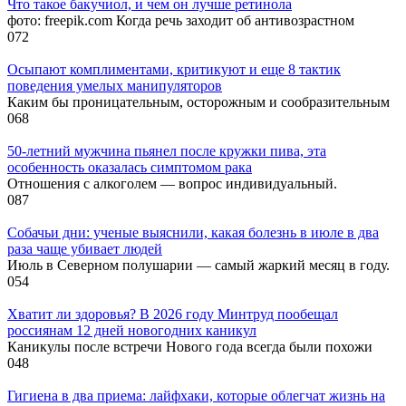
Что такое бакучиол, и чем он лучше ретинола
фото: freepik.com Когда речь заходит об антивозрастном
0
72
Осыпают комплиментами, критикуют и еще 8 тактик
поведения умелых манипуляторов
Каким бы проницательным, осторожным и сообразительным
0
68
50-летний мужчина пьянел после кружки пива, эта
особенность оказалась симптомом рака
Отношения с алкоголем — вопрос индивидуальный.
0
87
Собачьи дни: ученые выяснили, какая болезнь в июле в два
раза чаще убивает людей
Июль в Северном полушарии — самый жаркий месяц в году.
0
54
Хватит ли здоровья? В 2026 году Минтруд пообещал
россиянам 12 дней новогодних каникул
Каникулы после встречи Нового года всегда были похожи
0
48
Гигиена в два приема: лайфхаки, которые облегчат жизнь на