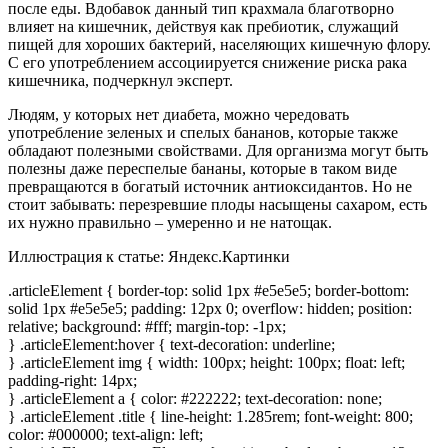
после еды. Вдобавок данный тип крахмала благотворно
влияет на кишечник, действуя как пребиотик, служащий
пищей для хороших бактерий, населяющих кишечную флору.
С его употреблением ассоциируется снижение риска рака
кишечника, подчеркнул эксперт.
Людям, у которых нет диабета, можно чередовать
употребление зеленых и спелых бананов, которые также
обладают полезными свойствами. Для организма могут быть
полезны даже переспелые бананы, которые в таком виде
превращаются в богатый источник антиоксидантов. Но не
стоит забывать: перезревшие плоды насыщены сахаром, есть
их нужно правильно – умеренно и не натощак.
Иллюстрация к статье:
Яндекс.Картинки
.articleElement { border-top: solid 1px #e5e5e5; border-bottom:
solid 1px #e5e5e5; padding: 12px 0; overflow: hidden; position:
relative; background: #fff; margin-top: -1px;
} .articleElement:hover { text-decoration: underline;
} .articleElement img { width: 100px; height: 100px; float: left;
padding-right: 14px;
} .articleElement a { color: #222222; text-decoration: none;
} .articleElement .title { line-height: 1.285rem; font-weight: 800;
color: #000000; text-align: left;