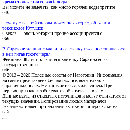
время отключения горячей воды
Вы можете не замечать, как много горячей воды тратите
0
46
Почему от сырой свеклы может жечь горло, объяснил
токсиколог Кутушов
Свекла — овощ, который прочно ассоциируется с
0
66
В Саратове женщине удалили селезенку из-за поселившегося
в ней гигантского червя
Женщина 38 лет поступила в клинику Саратовского
государственного
0
46
© 2013 – 2026 Полезные советы от Наготовки. Информация
на сайте представлена бесплатно, исключительно в
справочных целях. Не занимайтесь самолечением. При
первых признаках заболевания обратитесь к врачу.
Данные взяты из открытых источников и могут отличаться от
текущих значений. Копирование любых материалов
разрешено только при наличии активной гиперссылки на
сайт.