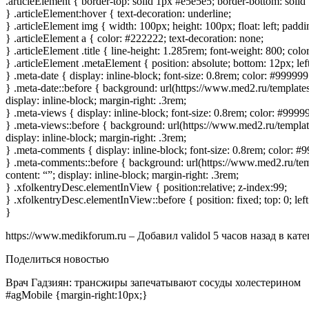
.articleElement { border-top: solid 1px #e5e5e5; border-bottom: solid
} .articleElement:hover { text-decoration: underline;
} .articleElement img { width: 100px; height: 100px; float: left; paddi
} .articleElement a { color: #222222; text-decoration: none;
} .articleElement .title { line-height: 1.285rem; font-weight: 800; color
} .articleElement .metaElement { position: absolute; bottom: 12px; lef
} .meta-date { display: inline-block; font-size: 0.8rem; color: #999999
} .meta-date::before { background: url(https://www.med2.ru/templates/
display: inline-block; margin-right: .3rem;
} .meta-views { display: inline-block; font-size: 0.8rem; color: #9999
} .meta-views::before { background: url(https://www.med2.ru/templates
display: inline-block; margin-right: .3rem;
} .meta-comments { display: inline-block; font-size: 0.8rem; color: #
} .meta-comments::before { background: url(https://www.med2.ru/templ
content: “”; display: inline-block; margin-right: .3rem;
} .xfolkentryDesc.elementInView { position:relative; z-index:99;
} .xfolkentryDesc.elementInView::before { position: fixed; top: 0; lef
}
https://www.medikforum.ru
–
Добавил
validol
5 часов назад
в кат
Поделиться новостью
Врач Гадзиян: трансжиры запечатывают сосуды холестерином
#agMobile {margin-right:10px;}