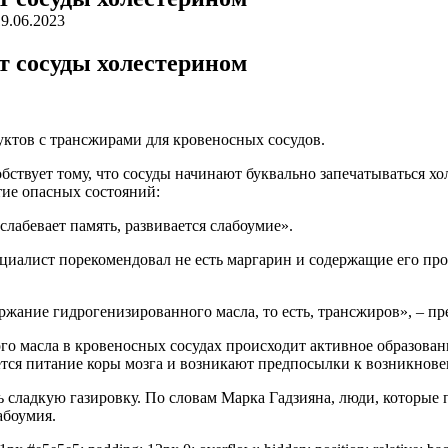
19.06.2023
т сосуды холестерином
ктов с трансжирами для кровеносных сосудов.
бствует тому, что сосуды начинают буквально запечатываться х
тие опасных состояний:
слабевает память, развивается слабоумие».
ециалист порекомендовал не есть маргарин и содержащие его пр
ание гидрогенизированного масла, то есть, трансжиров», – пр
о масла в кровеносных сосудах происходит активное образовани
ается питание коры мозга и возникают предпосылки к возникнове
ь сладкую газировку. По словам Марка Гадзияна, люди, которые
абоумия.