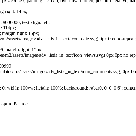
 1px #e5e5e5; padding: 12px 0; overflow: hidden; position: relative; ba
ng-right: 14px;
: #000000; text-align: left;
t: 114px;
; margin-right: 15px;
m2/assets/images/adv_listis_in_text/icon_date.svg) 0px 0px no-repeat; v
99; margin-right: 15px;
/m2/assets/images/adv_listis_in_text/icon_views.svg) 0px 0px no-repeat
999999;
ates/m2/assets/images/adv_listis_in_text/icon_comments.svg) 0px 0px n
t: 0; width: 100vw; height: 100%; background: rgba(0, 0, 0, 0.6); conten
егорию
Разное