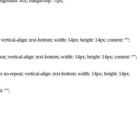
ckground: #fff; margin-top: -1px;
ertical-align: text-bottom; width: 14px; height: 14px; content: “”;
; vertical-align: text-bottom; width: 14px; height: 14px; content: “”;
o-repeat; vertical-align: text-bottom; width: 14px; height: 14px;
t: “”;