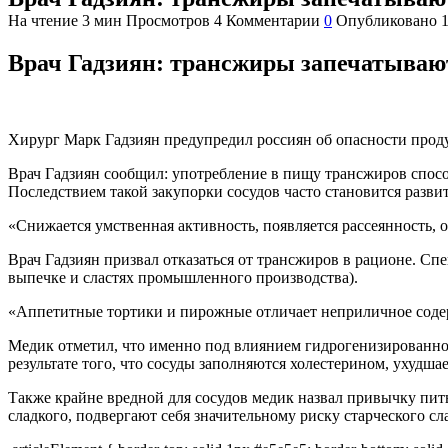
На чтение
3 мин
Просмотров
4
Комментарии
0
Опубликовано
Врач Гадзиян: трансжиры запечатываю
Хирург Марк Гадзиян предупредил россиян об опасности проду
Врач Гадзиян сообщил: употребление в пищу трансжиров спосо
Последствием такой закупорки сосудов часто становится разви
«Снижается умственная активность, появляется рассеянность, о
Врач Гадзиян призвал отказаться от трансжиров в рационе. Сп
выпечке и сластях промышленного производства).
«Аппетитные тортики и пирожные отличает неприличное содерж
Медик отметил, что именно под влиянием гидрогенизированног
результате того, что сосуды заполняются холестерином, ухудш
Также крайне вредной для сосудов медик назвал привычку пит
сладкого, подвергают себя значительному риску старческого сл