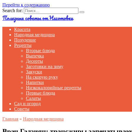
Перейти к содержанию
Search for:
Полезные советы от Наготовки
Красота
Народная медицина
Похудение
Рецепты
Вторые блюда
Выпечка
Десерты
Заготовки на зиму
Закуски
На скорую руку
Напитки
Низкокалорийные рецепты
Первые блюда
Салаты
Сад и огород
Советы
Главная
»
Народная медицина
Врач Гадзиян: трансжиры запечатываю