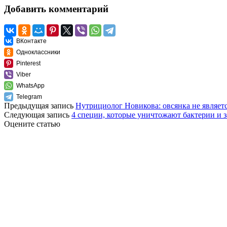
Добавить комментарий
ВКонтакте
Одноклассники
Pinterest
Viber
WhatsApp
Telegram
Предыдущая запись
Нутрициолог Новикова: овсянка не являет
Следующая запись
4 специи, которые уничтожают бактерии и
Оцените статью