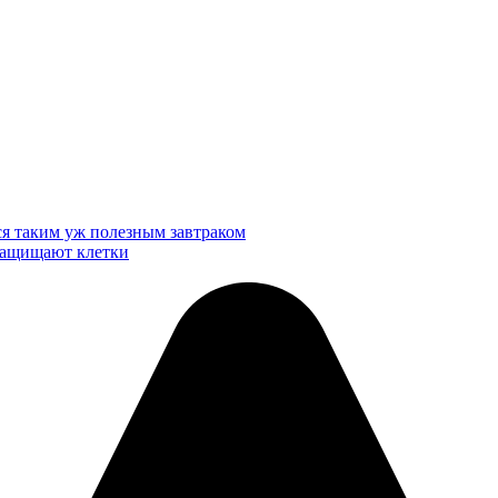
ся таким уж полезным завтраком
 защищают клетки