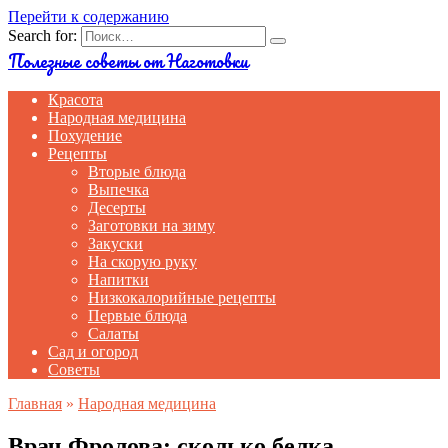
Перейти к содержанию
Search for:
Полезные советы от Наготовки
Красота
Народная медицина
Похудение
Рецепты
Вторые блюда
Выпечка
Десерты
Заготовки на зиму
Закуски
На скорую руку
Напитки
Низкокалорийные рецепты
Первые блюда
Салаты
Сад и огород
Советы
Главная
»
Народная медицина
Врач Фролова: сколько белка