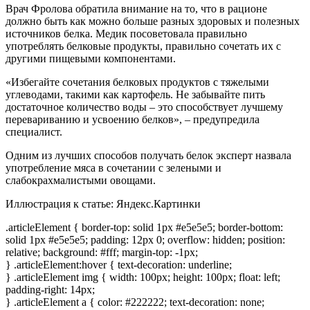
Врач Фролова обратила внимание на то, что в рационе
должно быть как можно больше разных здоровых и полезных
источников белка. Медик посоветовала правильно
употреблять белковые продукты, правильно сочетать их с
другими пищевыми компонентами.
«Избегайте сочетания белковых продуктов с тяжелыми
углеводами, такими как картофель. Не забывайте пить
достаточное количество воды – это способствует лучшему
перевариванию и усвоению белков», – предупредила
специалист.
Одним из лучших способов получать белок эксперт назвала
употребление мяса в сочетании с зелеными и
слабокрахмалистыми овощами.
Иллюстрация к статье:
Яндекс.Картинки
.articleElement { border-top: solid 1px #e5e5e5; border-bottom:
solid 1px #e5e5e5; padding: 12px 0; overflow: hidden; position:
relative; background: #fff; margin-top: -1px;
} .articleElement:hover { text-decoration: underline;
} .articleElement img { width: 100px; height: 100px; float: left;
padding-right: 14px;
} .articleElement a { color: #222222; text-decoration: none;