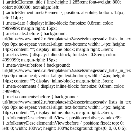
} .articleElement .title { line-height: 1.285rem; font-weight: 800;
color: #000000; text-align: left;
} .articleElement .metaElement { position: absolute; bottom: 12px;
left: 114px;
} .meta-date { display: inline-block; font-size: 0.8rem; color:
#999999; margin-right: 15px;
} .meta-date::before { background:
url(https://www.med2.ru/templates/m2/assets/images/adv_listis_in_tex
0px 0px no-repeat; vertical-align: text-bottom; width: 14px; height:
14px; content: “”; display: inline-block; margin-right: .3rem;
} .meta-views { display: inline-block; font-size: 0.8rem; color:
#999999; margin-right: 15px;
} .meta-views::before { background:
url(https://www.med2.ru/templates/m2/assets/images/adv_listis_in_te
0px 0px no-repeat; vertical-align: text-bottom; width: 14px; height:
14px; content: “”; display: inline-block; margin-right: .3rem;
} .meta-comments { display: inline-block; font-size: 0.8rem; color:
#999999;
} .meta-comments::before { background:
url(https://www.med2.ru/templates/m2/assets/images/adv_listis_in_t
0px 0px no-repeat; vertical-align: text-bottom; width: 14px; height:
14px; content: “”; display: inline-block; margin-right: .3rem;
} .xfolkentryDesc.elementInView { position:relative; z-index:99;
} .xfolkentryDesc.elementInView::before { position: fixed; top: 0;
left: 0; width: 100vw; height: 100%; background: rgba(0, 0, 0, 0.6);