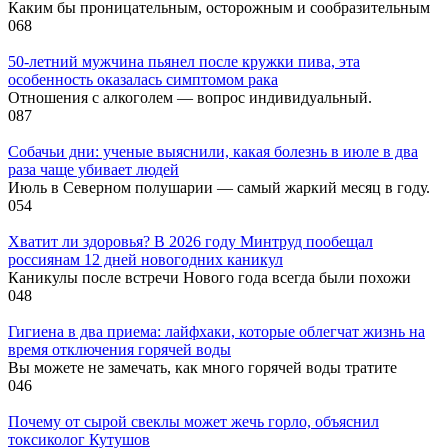
Каким бы проницательным, осторожным и сообразительным
0
68
50-летний мужчина пьянел после кружки пива, эта
особенность оказалась симптомом рака
Отношения с алкоголем — вопрос индивидуальный.
0
87
Собачьи дни: ученые выяснили, какая болезнь в июле в два
раза чаще убивает людей
Июль в Северном полушарии — самый жаркий месяц в году.
0
54
Хватит ли здоровья? В 2026 году Минтруд пообещал
россиянам 12 дней новогодних каникул
Каникулы после встречи Нового года всегда были похожи
0
48
Гигиена в два приема: лайфхаки, которые облегчат жизнь на
время отключения горячей воды
Вы можете не замечать, как много горячей воды тратите
0
46
Почему от сырой свеклы может жечь горло, объяснил
токсиколог Кутушов