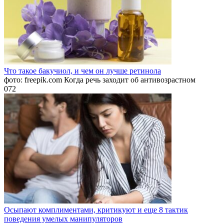
Что такое бакучиол, и чем он лучше ретинола
фото: freepik.com Когда речь заходит об антивозрастном
0
72
Осыпают комплиментами, критикуют и еще 8 тактик
поведения умелых манипуляторов