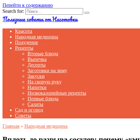
Перейти к содержанию
Search for:
Полезные советы от Наготовки
Красота
Народная медицина
Похудение
Рецепты
Вторые блюда
Выпечка
Десерты
Заготовки на зиму
Закуски
На скорую руку
Напитки
Низкокалорийные рецепты
Первые блюда
Салаты
Сад и огород
Советы
Главная
»
Народная медицина
Вплоть до разрыва сосудов: почему «ум