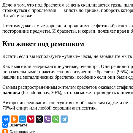
Дело в том, что под браслетом за день скапливаются грязь, пы
столкнуться с проблемами — вплоть до грибка, побороть котор
Читайте также
Поэтому даже самые дорогие и продвинутые фитнес-браслеты лу
посторонние предметы. И браслеты, и серьги, поясняет врач в 
Кто живет под ремешком
Кстати, если вы используете «умные» часы, не забывайте мыть 
Как
выяснили американские ученые
, очень зря. Они решили п
поразительными: практически все изученные браслеты (95%) 
нашли на металлических браслетах, особенно если они были сд
Самым распространенным жителем браслетов оказался стафило
палочка
(Pseudomonas, 30%), которая может приводить к пнев
Авторы исследования советуют всем обладателям гаджета не л
70%-й спирт или любой хороший антисептик.
ВКонтакте
Одноклассники