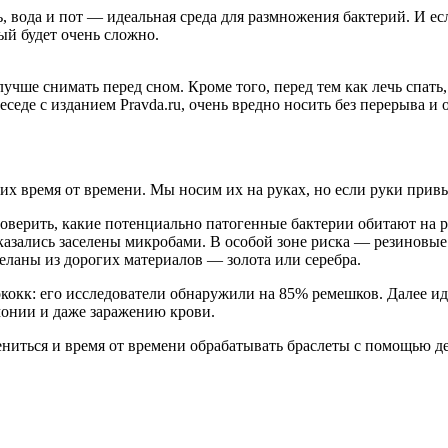
ль, вода и пот — идеальная среда для размножения бактерий. И 
ый будет очень сложно.
чше снимать перед сном. Кроме того, перед тем как лечь спать,
беседе с изданием
Pravda.ru,
очень вредно носить без перерыва и 
их время от времени. Мы носим их на руках, но если руки привы
роверить, какие потенциально патогенные бактерии обитают на р
оказались заселены микробами. В особой зоне риска — резинов
еланы из дорогих материалов — золота или серебра.
кокк: его исследователи обнаружили на 85% ремешков. Далее и
монии и даже заражению крови.
ениться и время от времени обрабатывать браслеты с помощью д