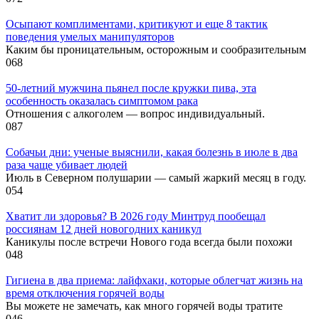
Осыпают комплиментами, критикуют и еще 8 тактик
поведения умелых манипуляторов
Каким бы проницательным, осторожным и сообразительным
0
68
50-летний мужчина пьянел после кружки пива, эта
особенность оказалась симптомом рака
Отношения с алкоголем — вопрос индивидуальный.
0
87
Собачьи дни: ученые выяснили, какая болезнь в июле в два
раза чаще убивает людей
Июль в Северном полушарии — самый жаркий месяц в году.
0
54
Хватит ли здоровья? В 2026 году Минтруд пообещал
россиянам 12 дней новогодних каникул
Каникулы после встречи Нового года всегда были похожи
0
48
Гигиена в два приема: лайфхаки, которые облегчат жизнь на
время отключения горячей воды
Вы можете не замечать, как много горячей воды тратите
0
46