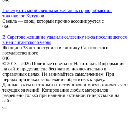
Почему от сырой свеклы может жечь горло, объяснил
токсиколог Кутушов
Свекла — овощ, который прочно ассоциируется с
0
66
В Саратове женщине удалили селезенку из-за поселившегося
в ней гигантского червя
Женщина 38 лет поступила в клинику Саратовского
государственного
0
46
© 2013 – 2026 Полезные советы от Наготовки. Информация
на сайте представлена бесплатно, исключительно в
справочных целях. Не занимайтесь самолечением. При
первых признаках заболевания обратитесь к врачу.
Данные взяты из открытых источников и могут отличаться от
текущих значений. Копирование любых материалов
разрешено только при наличии активной гиперссылки на
сайт.