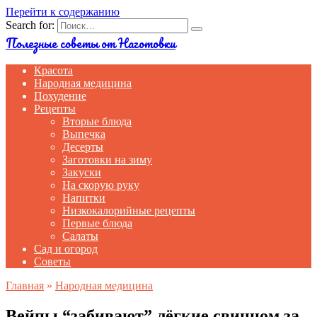
Перейти к содержанию
Search for:
Полезные советы от Наготовки
Красота
Народная медицина
Похудение
Рецепты
Вторые блюда
Выпечка
Десерты
Заготовки на зиму
Закуски
На скорую руку
Напитки
Низкокалорийные рецепты
Первые блюда
Салаты
Сад и огород
Советы
Главная
»
Народная медицина
Вейпы “забивают” лёгкие свинцом за