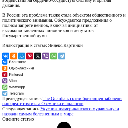
воздействия на сердечно-сосудистую систему и органы
дыхания.
В России эта проблема также стала объектом общественного и
политического внимания. Обсуждаются предложения о
полном запрете вейпов, включая инициативы от
высокопоставленных чиновников и депутатов
Государственной думы.
Иллюстрация к статье:
Яндекс.Картинки
ВКонтакте
Одноклассники
Pinterest
Viber
WhatsApp
Telegram
Предыдущая запись
The Guardian: сотни британцев заболели
панкреатитом из-за Оземпика и аналогов
Следующая запись
Укус южноамериканского муравья-пули
назвали самым болезненным в мире
Оцените статью