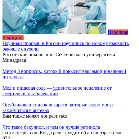
Народная
медицина
Научный прорыв: в России научились по-новому выявлять
раковые опухоли
Российские онкологи из Сеченовского университета
Минздрава
Метод 3 вопросов, который повысит ваш эмоциональный
интеллект
Мед и пищевая сода — удивительное исцеление от
смертельных заболеваний
Опубликован список лекарств, которые скоро могут
закончиться в аптеках
Вам также может понравиться
Что такое бакучиол, и чем он лучше ретинола
фото: freepik.com Когда речь заходит об антивозрастном
0
72