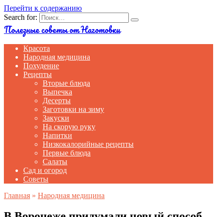
Перейти к содержанию
Search for:
Полезные советы от Наготовки
Красота
Народная медицина
Похудение
Рецепты
Вторые блюда
Выпечка
Десерты
Заготовки на зиму
Закуски
На скорую руку
Напитки
Низкокалорийные рецепты
Первые блюда
Салаты
Сад и огород
Советы
Главная
»
Народная медицина
В Воронеже придумали новый способ