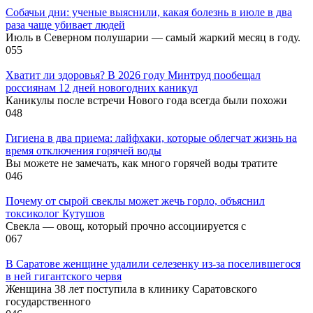
Собачьи дни: ученые выяснили, какая болезнь в июле в два
раза чаще убивает людей
Июль в Северном полушарии — самый жаркий месяц в году.
0
55
Хватит ли здоровья? В 2026 году Минтруд пообещал
россиянам 12 дней новогодних каникул
Каникулы после встречи Нового года всегда были похожи
0
48
Гигиена в два приема: лайфхаки, которые облегчат жизнь на
время отключения горячей воды
Вы можете не замечать, как много горячей воды тратите
0
46
Почему от сырой свеклы может жечь горло, объяснил
токсиколог Кутушов
Свекла — овощ, который прочно ассоциируется с
0
67
В Саратове женщине удалили селезенку из-за поселившегося
в ней гигантского червя
Женщина 38 лет поступила в клинику Саратовского
государственного