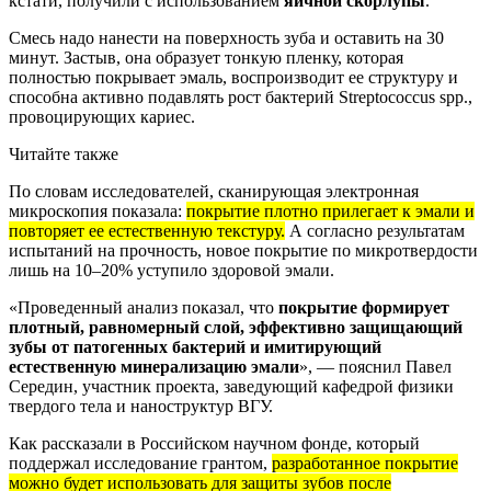
кстати, получили с использованием
яичной скорлупы
.
Смесь надо нанести на поверхность зуба и оставить на 30
минут. Застыв, она образует тонкую пленку, которая
полностью покрывает эмаль, воспроизводит ее структуру и
способна активно подавлять рост бактерий Streptococcus spp.,
провоцирующих кариес.
Читайте также
По словам исследователей, сканирующая электронная
микроскопия показала:
покрытие плотно прилегает к эмали и
повторяет ее естественную текстуру.
А согласно результатам
испытаний на прочность, новое покрытие по микротвердости
лишь на 10–20% уступило здоровой эмали.
«Проведенный анализ показал, что
покрытие формирует
плотный, равномерный слой, эффективно защищающий
зубы от патогенных бактерий и имитирующий
естественную минерализацию эмали
», — пояснил Павел
Середин, участник проекта, заведующий кафедрой физики
твердого тела и наноструктур ВГУ.
Как рассказали в Российском научном фонде, который
поддержал исследование грантом,
разработанное покрытие
можно будет использовать для защиты зубов после