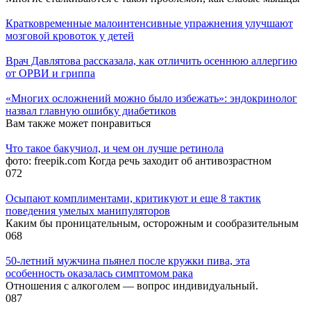
Кратковременные малоинтенсивные упражнения улучшают
мозговой кровоток у детей
Врач Давлятова рассказала, как отличить осеннюю аллергию
от ОРВИ и гриппа
«Многих осложнений можно было избежать»: эндокринолог
назвал главную ошибку диабетиков
Вам также может понравиться
Что такое бакучиол, и чем он лучше ретинола
фото: freepik.com Когда речь заходит об антивозрастном
0
72
Осыпают комплиментами, критикуют и еще 8 тактик
поведения умелых манипуляторов
Каким бы проницательным, осторожным и сообразительным
0
68
50-летний мужчина пьянел после кружки пива, эта
особенность оказалась симптомом рака
Отношения с алкоголем — вопрос индивидуальный.
0
87