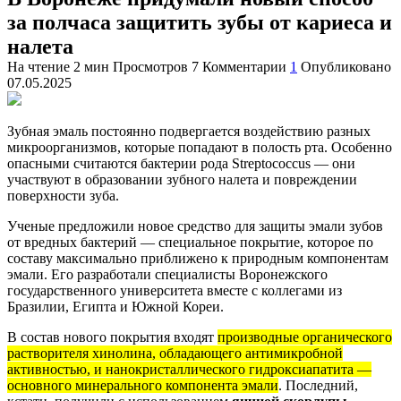
за полчаса защитить зубы от кариеса и
налета
На чтение
2 мин
Просмотров
7
Комментарии
1
Опубликовано
07.05.2025
Зубная эмаль постоянно подвергается воздействию разных
микроорганизмов, которые попадают в полость рта. Особенно
опасными считаются бактерии рода Streptococcus — они
участвуют в образовании зубного налета и повреждении
поверхности зуба.
Ученые предложили новое средство для защиты эмали зубов
от вредных бактерий — специальное покрытие, которое по
составу максимально приближено к природным компонентам
эмали. Его разработали специалисты Воронежского
государственного университета вместе с коллегами из
Бразилии, Египта и Южной Кореи.
В состав нового покрытия входят
производные органического
растворителя хинолина, обладающего антимикробной
активностью, и нанокристаллического гидроксиапатита —
основного минерального компонента эмали
. Последний,