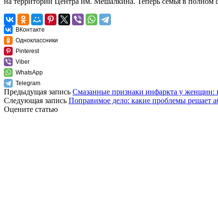
на территории Центра им. Мешалкина. Теперь семья в полном с
ВКонтакте
Одноклассники
Pinterest
Viber
WhatsApp
Telegram
Предыдущая запись
Смазанные признаки инфаркта у женщин: к
Следующая запись
Поправимое дело: какие проблемы решает аб
Оцените статью