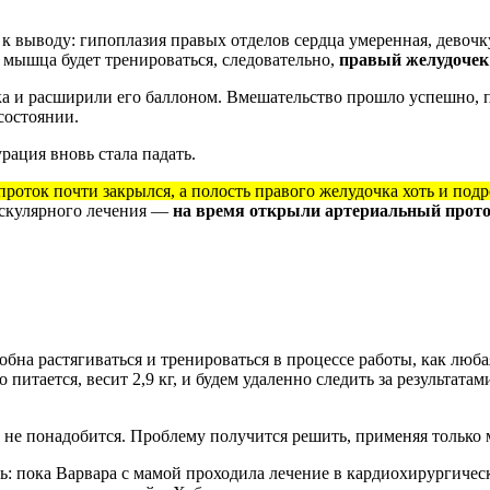
к выводу: гипоплазия правых отделов сердца умеренная, девоч
 мышца будет тренироваться, следовательно,
правый желудочек 
ка и расширили его баллоном. Вмешательство прошло успешно, 
состоянии.
рация вновь стала падать.
роток почти закрылся, а полость правого желудочка хоть и подро
васкулярного лечения —
на время открыли артериальный прото
обна растягиваться и тренироваться в процессе работы, как люб
итается, весит 2,9 кг, и будем удаленно следить за результата
ку не понадобится. Проблему получится решить, применяя тольк
ь: пока Варвара с мамой проходила лечение в кардиохирургическ