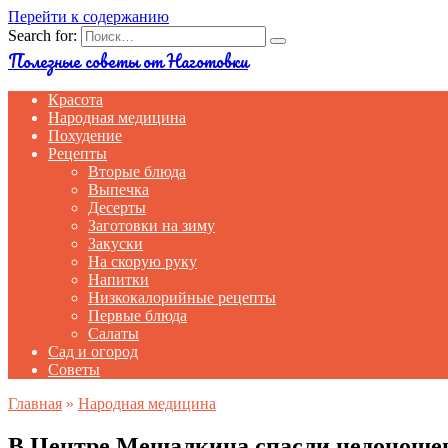
Перейти к содержанию
Search for:
Полезные советы от Наготовки
Красота
Народная медицина
Похудение
Рецепты
Вторые блюда
Выпечка
Десерты
Заготовки на зиму
Закуски
На скорую руку
Напитки
Низкокалорийные рецепты
Первые блюда
Салаты
Сад и огород
Советы
Главная
»
Народная медицина
В Центре Мешалкина спасли недоношен