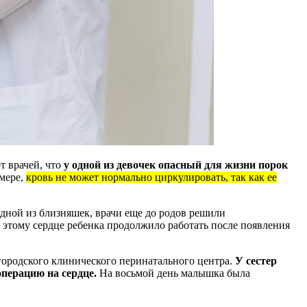
т врачей, что
у одной из девочек опасный для жизни порок
змере,
кровь не может нормально циркулировать, так как ее
ной из близняшек, врачи еще до родов решили
 этому сердце ребенка продолжило работать после появления
ородского клинического перинатального центра.
У сестер
операцию на сердце.
На восьмой день малышка была