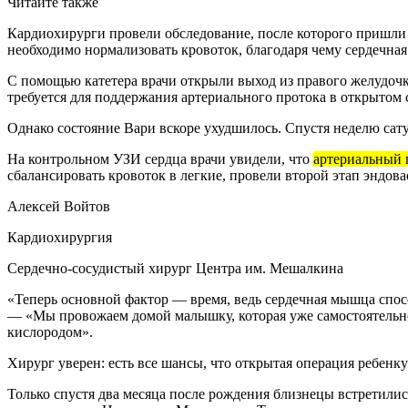
Читайте также
Кардиохирурги провели обследование, после которого пришли 
необходимо нормализовать кровоток, благодаря чему сердечная
С помощью катетера врачи открыли выход из правого желудоч
требуется для поддержания артериального протока в открытом 
Однако состояние Вари вскоре ухудшилось. Спустя неделю сату
На контрольном УЗИ сердца врачи увидели, что
артериальный п
сбалансировать кровоток в легкие, провели второй этап эндо
Алексей Войтов
Кардиохирургия
Сердечно-сосудистый хирург Центра им. Мешалкина
«Теперь основной фактор — время, ведь сердечная мышца спос
— «Мы провожаем домой малышку, которая уже самостоятельно п
кислородом».
Хирург уверен: есть все шансы, что открытая операция ребен
Только спустя два месяца после рождения близнецы встретилис