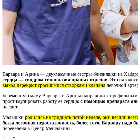
Варвара и Арина — двухмесячные сестры-близняшки из Хабаровс
сердца — синдром гипоплазии правых отделов.
Это патологи
выход перекрыт сросшимися створками клапана
легочной арте
Беременную маму Варвары и Арины направили к профильным сп
простимулировать работу ее сердца:
с помощью препарата они 
на свет.
Малышки
родились на тридцать пятой неделе, они весили всег
была легочная недостаточность, более того, Варвару надо 
переведена в Центр Мешалкина.