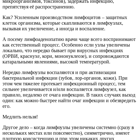
микроорганизмов, токсинов), задержать инфекцию,
препятствуя её распространению.
Как? Усиленным производством лимфоцитов – защитных
клеток организма, которые скапливаются в лимфоузлах,
вызывая их увеличение, а иногда и воспаление.
А посему лимфоаденопатию врачи чаще всего воспринимают
как естественный процесс. Особенно если узлы увеличены
локально, что нередко бывает при вирусных инфекциях
(ОРВИ, краснухе, кори, мононуклеозе), и сопровождаются
катаральными явлениями, высокой температурой.
Нередко лимфоузлы воспаляются и при активизации
бактериальной инфекции (зубов, лор-органов, кожи). При
этом чем тяжелее протекает инфекционный процесс, тем
сильнее увеличивается и/или воспаляется лимфоузел, как
правило, недалеко от очага инфекции. В таких случаях выход
один: как можно быстрее найти очаг инфекции и обезвредить
его.
Медлить нельзя!
Другое дело – когда лимфоузлы увеличены системно (сразу в
нескольких местах или повсеместно), симметрично, имеют
плотную консистенцию и при этом никаких других