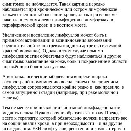
симптомов не наблюдается. Такая картина нередко
наблюдается при хроническом или остром лимфолейкозе –
злокачественном заболевании крови, характеризующемся
накоплением опухолевых лимфоцитов в лимфоузлах, в
периферической крови и в костном мозге.
Увеличение и воспаление лимфоузлов может быть и
признаком активизации и возникновения заболеваний
соединительной ткани (ревматоидного артрита, системной
красной волчанки). Однако в этом случае помимо
лимфоаденопатии обязательно будут наблюдаться и другие
симптомы: высыпание на коже, боль и покраснение в области
поражённого болезнью сустава.
А вот онкологические заболевания вопреки широко
распространённому мнению воспалением и увеличением
лимфоузлов сопровождаются крайне редко и, как правило, в
самой запущенной стадии (например, при раке молочной
железы).
Тем не менее при появлении системной лимфоаденопатии
медлить нельзя. Нужно срочно обратиться к врачу. Прежде
всего к терапевту, который обязательно должен направить вас
на общий анализ крови, а при необходимости – и на другие
исследования: УЗИ лимфоузлов, рентген или компьютерную