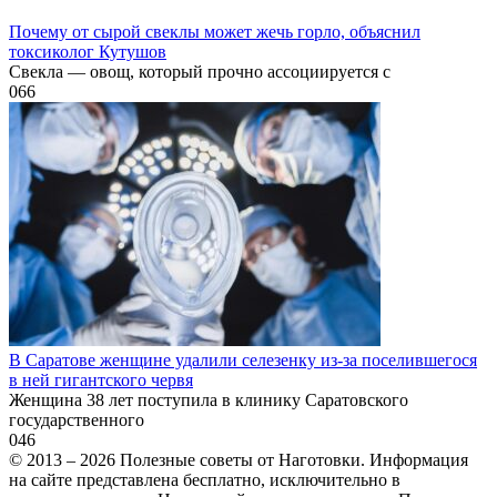
Почему от сырой свеклы может жечь горло, объяснил
токсиколог Кутушов
Свекла — овощ, который прочно ассоциируется с
0
66
В Саратове женщине удалили селезенку из-за поселившегося
в ней гигантского червя
Женщина 38 лет поступила в клинику Саратовского
государственного
0
46
© 2013 – 2026 Полезные советы от Наготовки. Информация
на сайте представлена бесплатно, исключительно в