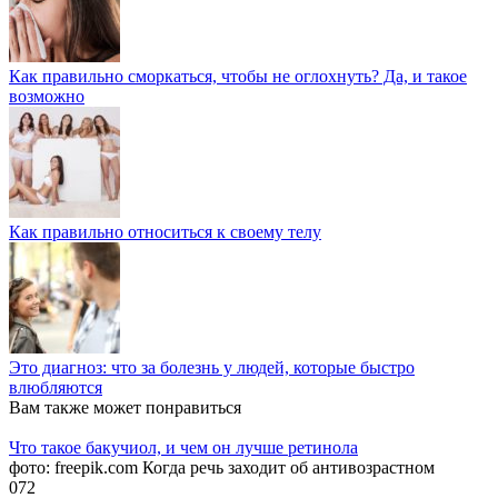
Как правильно сморкаться, чтобы не оглохнуть? Да, и такое
возможно
Как правильно относиться к своему телу
Это диагноз: что за болезнь у людей, которые быстро
влюбляются
Вам также может понравиться
Что такое бакучиол, и чем он лучше ретинола
фото: freepik.com Когда речь заходит об антивозрастном
0
72