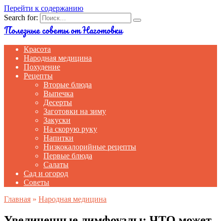
Перейти к содержанию
Search for:
Полезные советы от Наготовки
Красота
Народная медицина
Похудение
Рецепты
Вторые блюда
Выпечка
Десерты
Заготовки на зиму
Закуски
На скорую руку
Напитки
Низкокалорийные рецепты
Первые блюда
Салаты
Сад и огород
Советы
Главная
»
Народная медицина
Увеличенные лимфоузлы: ЧТО может