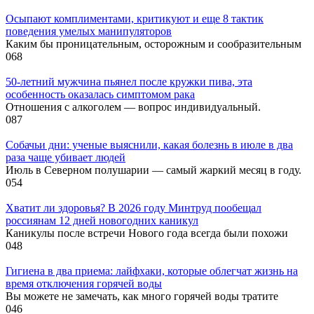
Осыпают комплиментами, критикуют и еще 8 тактик
поведения умелых манипуляторов
Каким бы проницательным, осторожным и сообразительным
0
68
50-летний мужчина пьянел после кружки пива, эта
особенность оказалась симптомом рака
Отношения с алкоголем — вопрос индивидуальный.
0
87
Собачьи дни: ученые выяснили, какая болезнь в июле в два
раза чаще убивает людей
Июль в Северном полушарии — самый жаркий месяц в году.
0
54
Хватит ли здоровья? В 2026 году Минтруд пообещал
россиянам 12 дней новогодних каникул
Каникулы после встречи Нового года всегда были похожи
0
48
Гигиена в два приема: лайфхаки, которые облегчат жизнь на
время отключения горячей воды
Вы можете не замечать, как много горячей воды тратите
0
46