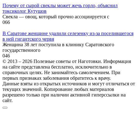
Почему от сырой свеклы может жечь горло, объяснил
токсиколог Кутушов
Свекла — овощ, который прочно ассоциируется с
0
66
В Саратове женщине удалили селезенку из-за поселившегося
в ней гигантского червя
Женщина 38 лет поступила в клинику Саратовского
государственного
0
46
© 2013 – 2026 Полезные советы от Наготовки. Информация
на сайте представлена бесплатно, исключительно в
справочных целях. Не занимайтесь самолечением. При
первых признаках заболевания обратитесь к врачу.
Данные взяты из открытых источников и могут отличаться от
текущих значений. Копирование любых материалов
разрешено только при наличии активной гиперссылки на
сайт.