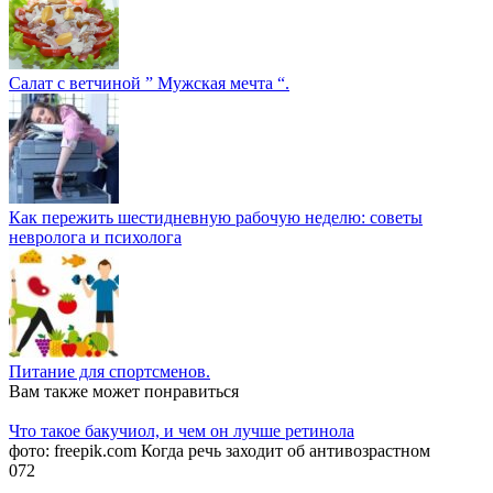
Салат с ветчиной ” Мужская мечта “.
Как пережить шестидневную рабочую неделю: советы
невролога и психолога
Питание для спортсменов.
Вам также может понравиться
Что такое бакучиол, и чем он лучше ретинола
фото: freepik.com Когда речь заходит об антивозрастном
0
72