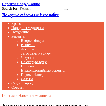
Перейти к содержанию
Search for:
Полезные советы от Наготовки
Красота
Народная медицина
Похудение
Рецепты
Вторые блюда
Выпечка
Десерты
Заготовки на зиму
Закуски
На скорую руку
Напитки
Низкокалорийные рецепты
Первые блюда
Салаты
Сад и огород
Советы
Главная
»
Народная медицина
Ученые определили опасную для