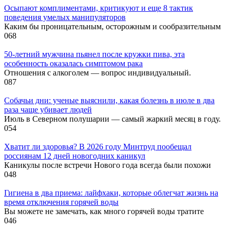
Осыпают комплиментами, критикуют и еще 8 тактик
поведения умелых манипуляторов
Каким бы проницательным, осторожным и сообразительным
0
68
50-летний мужчина пьянел после кружки пива, эта
особенность оказалась симптомом рака
Отношения с алкоголем — вопрос индивидуальный.
0
87
Собачьи дни: ученые выяснили, какая болезнь в июле в два
раза чаще убивает людей
Июль в Северном полушарии — самый жаркий месяц в году.
0
54
Хватит ли здоровья? В 2026 году Минтруд пообещал
россиянам 12 дней новогодних каникул
Каникулы после встречи Нового года всегда были похожи
0
48
Гигиена в два приема: лайфхаки, которые облегчат жизнь на
время отключения горячей воды
Вы можете не замечать, как много горячей воды тратите
0
46