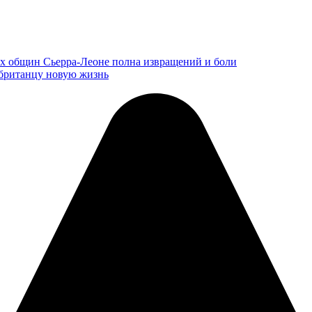
ых общин Сьерра-Леоне полна извращений и боли
 британцу новую жизнь