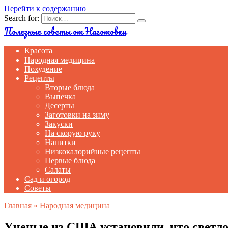
Перейти к содержанию
Search for:
Полезные советы от Наготовки
Красота
Народная медицина
Похудение
Рецепты
Вторые блюда
Выпечка
Десерты
Заготовки на зиму
Закуски
На скорую руку
Напитки
Низкокалорийные рецепты
Первые блюда
Салаты
Сад и огород
Советы
Главная
»
Народная медицина
Ученые из США установили, что светло