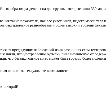
ным образом разделены на две группы, которые пили 330 мл алк
ования такие показатели, как вес участников, индекс массы тела
шее бактериальное разнообразие и более высокий уровень фека
ться от предыдущих наблюдений из-за различных схем тестирова
 заявили, что употребление бутылки пива независимо от содер
ли, что безалкогольное пиво может быть гораздо более полезны
оголя влияют на сексуальные возможности
ых историй!