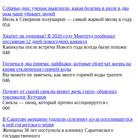
Собачьи дни: ученые выяснили, какая болезнь в июле в два
раза чаще убивает людей
Июль в Северном полушарии — самый жаркий месяц в году.
0
54
Хватит ли здоровья? В 2026 году Минтруд пообещал
россиянам 12 дней новогодних каникул
Каникулы после встречи Нового года всегда были похожи
0
48
Гигиена в два приема: лайфхаки, которые облегчат жизнь на
время отключения горячей воды
Вы можете не замечать, как много горячей воды тратите
0
46
Почему от сырой свеклы может жечь горло, объяснил
токсиколог Кутушов
Свекла — овощ, который прочно ассоциируется с
0
66
В Саратове женщине удалили селезенку из-за поселившегося
в ней гигантского червя
Женщина 38 лет поступила в клинику Саратовского
государственного