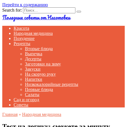
Перейти к содержанию
Search for:
Полезные советы от Наготовки
Красота
Народная медицина
Похудение
Рецепты
Вторые блюда
Выпечка
Десерты
Заготовки на зиму
Закуски
На скорую руку
Напитки
Низкокалорийные рецепты
Первые блюда
Салаты
Сад и огород
Советы
Главная
»
Народная медицина
Тест на логику: сможете за минуту