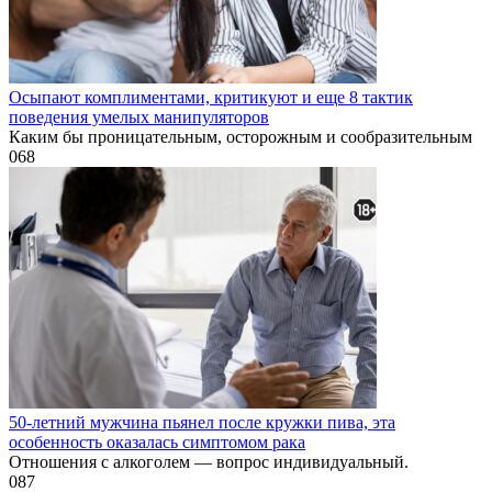
Осыпают комплиментами, критикуют и еще 8 тактик
поведения умелых манипуляторов
Каким бы проницательным, осторожным и сообразительным
0
68
50-летний мужчина пьянел после кружки пива, эта
особенность оказалась симптомом рака
Отношения с алкоголем — вопрос индивидуальный.
0
87