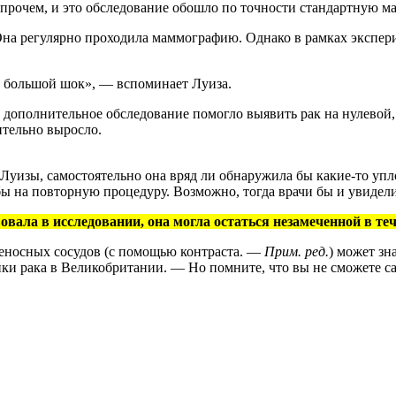
Впрочем, и это обследование обошло по точности стандартную 
Она регулярно проходила маммографию. Однако в рамках экспе
ыл большой шок», — вспоминает Луиза.
о дополнительное обследование помогло выявить рак на нулевой
чительно выросло.
Луизы, самостоятельно она вряд ли обнаружила бы какие-то упл
ы на повторную процедуру. Возможно, тогда врачи бы и увидели 
вовала в исследовании, она могла остаться незамеченной в те
веносных сосудов (с помощью контраста. —
Прим. ред.
) может зн
 рака в Великобритании. — Но помните, что вы не сможете самос