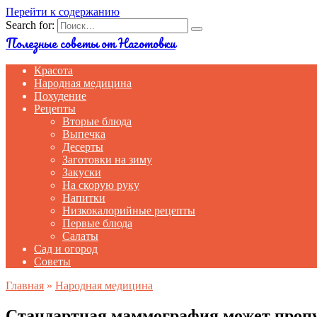
Перейти к содержанию
Search for:
Полезные советы от Наготовки
Красота
Народная медицина
Похудение
Рецепты
Вторые блюда
Выпечка
Десерты
Заготовки на зиму
Закуски
На скорую руку
Напитки
Низкокалорийные рецепты
Первые блюда
Салаты
Сад и огород
Советы
Главная
»
Народная медицина
Стандартная маммография может пропус