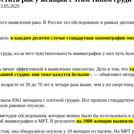
23.05.2025
о выявления рака. В России это обследование в рамках диспанс
зало:
в каждом десятом случае стандартная маммография мо
удь, из-за чего чувствительность маммографии у них чуть более
.
 менее эффективной в выявлении онкологии. Дело в том, что
та
ранней стадии: они тоже кажутся белыми
», — объясняют автор
озрасте от 50 до 70 лет в четыре раза выше, чем у их сверстни
вовала 9361 женщина с плотной грудью. Все прошли стандартну
шли раковые опухоли.
 методов обследования, которые можно было бы использовать в
й маммографии и МРТ. В результате
на 1000 женщин выявили 
ом, она обнаружила опухоль у 19 женщин из тысячи. На МРТ рак