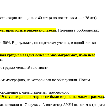
еризации женщины с 40 лет (а по показаниям — с 38 лет)
жет пропустить раковую опухоль
. Причина в особенностях
 50%. В результате, по подсчетам ученых, в одной только
кая грудь выглядит белее на маммограммах, из-за чего
ы.
ц с грудью меньшей плотности.
ю маммографию, на которой рак не обнаружили. Потом
 дополнение к маммограммам: трехмерного
19 случаев рака, которые не были видны на маммограммах
.
 выявили в 17 случаях. А вот метод АУЗИ оказался в три раза