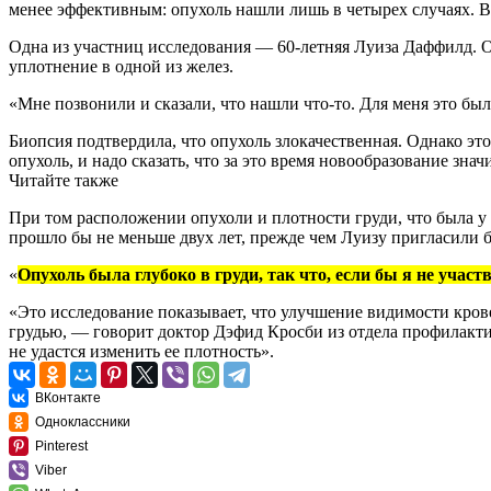
менее эффективным: опухоль нашли лишь в четырех случаях. 
Одна из участниц исследования — 60-летняя Луиза Даффилд. 
уплотнение в одной из желез.
«Мне позвонили и сказали, что нашли что-то. Для меня это б
Биопсия подтвердила, что опухоль злокачественная. Однако эт
опухоль, и надо сказать, что за это время новообразование зна
Читайте также
При том расположении опухоли и плотности груди, что была у 
прошло бы не меньше двух лет, прежде чем Луизу пригласили б
«
Опухоль была глубоко в груди, так что, если бы я не участ
«Это исследование показывает, что улучшение видимости кро
грудью, — говорит доктор Дэфид Кросби из отдела профилактики
не удастся изменить ее плотность».
ВКонтакте
Одноклассники
Pinterest
Viber