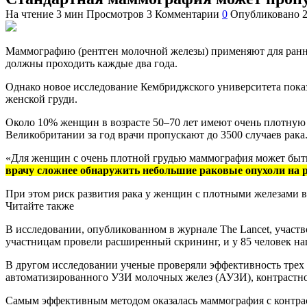
На чтение
3 мин
Просмотров
3
Комментарии
0
Опубликовано
Маммографию (рентген молочной железы) применяют для раннег
должны проходить каждые два года.
Однако новое исследование Кембриджского университета пока
женской груди.
Около 10% женщин в возрасте 50–70 лет имеют очень плотную гр
Великобритании за год врачи пропускают до 3500 случаев рака
«Для женщин с очень плотной грудью маммография может быть
врачу сложнее обнаружить небольшие раковые опухоли на 
При этом риск развития рака у женщин с плотными железами в в
Читайте также
В исследовании, опубликованном в журнале
The Lancet
, участ
участницам провели расширенный скрининг, и у 85 человек на
В другом исследовании ученые проверяли эффективность трех
автоматизированного УЗИ молочных желез (АУЗИ), контрастно
Самым эффективным методом оказалась маммография с контраст