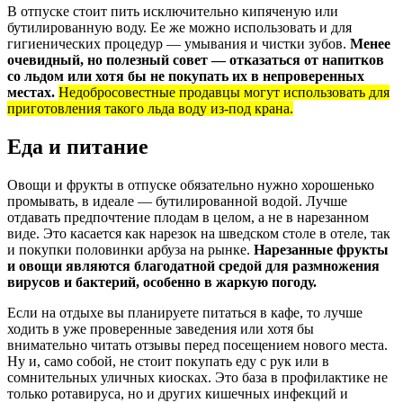
В отпуске стоит пить исключительно кипяченую или
бутилированную воду. Ее же можно использовать и для
гигиенических процедур — умывания и чистки зубов.
Менее
очевидный, но полезный совет — отказаться от напитков
со льдом или хотя бы не покупать их в непроверенных
местах.
Недобросовестные продавцы могут использовать для
приготовления такого льда воду из-под крана.
Еда и питание
Овощи и фрукты в отпуске обязательно нужно хорошенько
промывать, в идеале — бутилированной водой. Лучше
отдавать предпочтение плодам в целом, а не в нарезанном
виде. Это касается как нарезок на шведском столе в отеле, так
и покупки половинки арбуза на рынке.
Нарезанные фрукты
и овощи являются благодатной средой для размножения
вирусов и бактерий, особенно в жаркую погоду.
Если на отдыхе вы планируете питаться в кафе, то лучше
ходить в уже проверенные заведения или хотя бы
внимательно читать отзывы перед посещением нового места.
Ну и, само собой, не стоит покупать еду с рук или в
сомнительных уличных киосках. Это база в профилактике не
только ротавируса, но и других кишечных инфекций и