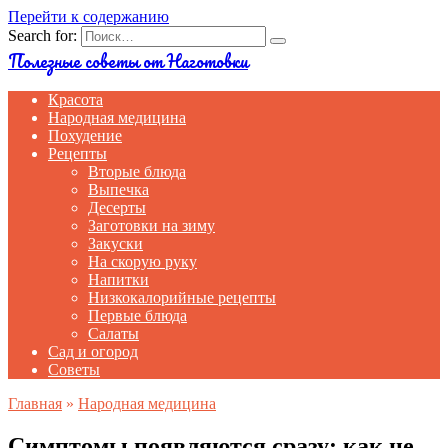
Перейти к содержанию
Search for:
Полезные советы от Наготовки
Красота
Народная медицина
Похудение
Рецепты
Вторые блюда
Выпечка
Десерты
Заготовки на зиму
Закуски
На скорую руку
Напитки
Низкокалорийные рецепты
Первые блюда
Салаты
Сад и огород
Советы
Главная
»
Народная медицина
Симптомы появляются сразу: как не