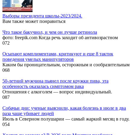
Выборы президента школы-2023/2024.
Вам также может понравиться
Что такое бакучиол, и чем он лучше ретинола
фото: freepik.com Когда речь заходит об антивозрастном
0
72
Осыпают комплиментами, критикуют и еще 8 тактик
поведения умелых манипуляторов
Каким бы проницательным, осторожным и сообразительным
0
68
50-летний мужчина пьянел после кружки пива, эта
особенность оказалась симптомом рака
Отношения с алкоголем — вопрос индивидуальный.
0
87
Собачьи дни: ученые выяснили, какая болезнь в июле в два
раза чаще убивает людей
Июль в Северном полушарии — самый жаркий месяц в году.
0
54