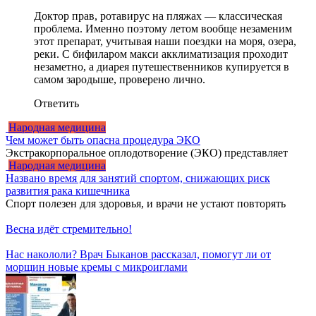
Доктор прав, ротавирус на пляжах — классическая
проблема. Именно поэтому летом вообще незаменим
этот препарат, учитывая наши поездки на моря, озера,
реки. С бифиларом макси акклиматизация проходит
незаметно, а диарея путешественников купируется в
самом зародыше, проверено лично.
Ответить
Народная медицина
Чем может быть опасна процедура ЭКО
Экстракорпоральное оплодотворение (ЭКО) представляет
Народная медицина
Названо время для занятий спортом, снижающих риск
развития рака кишечника
Спорт полезен для здоровья, и врачи не устают повторять
Весна идёт стремительно!
Нас накололи? Врач Быканов рассказал, помогут ли от
морщин новые кремы с микроиглами