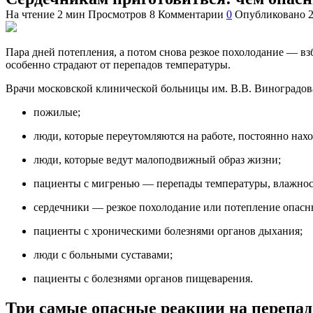
На чтение
2 мин
Просмотров
8
Комментарии
0
Опубликовано
Пара дней потепления, а потом снова резкое похолодание — вз
особенно страдают от перепадов температуры.
Врачи московской клинической больницы им. В.В. Виноградова 
пожилые;
люди, которые переутомляются на работе, постоянно наход
люди, которые ведут малоподвижный образ жизни;
пациенты с
мигренью
— перепады температуры, влажност
сердечники — резкое похолодание или потепление опасны
пациенты с хроническими болезнями органов дыхания;
люди с больными суставами;
пациенты с болезнями органов пищеварения.
Три самые опасные реакции на перепад