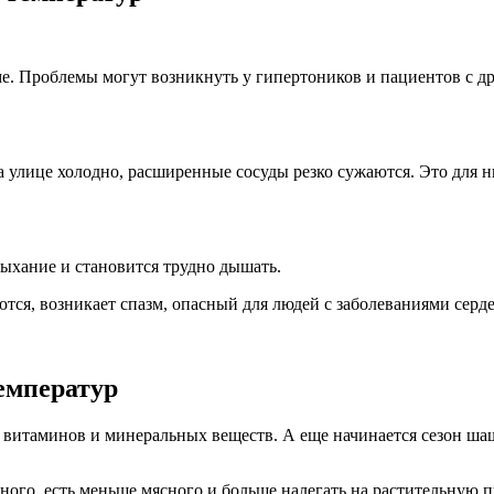
ме. Проблемы могут возникнуть у
гипертоников
и пациентов с д
а улице холодно, расширенные сосуды резко сужаются. Это для н
дыхание
и становится трудно дышать.
тся, возникает спазм, опасный для людей с заболеваниями серд
емператур
 витаминов и минеральных веществ. А еще начинается сезон шаш
еного, есть меньше мясного и больше налегать на растительную 