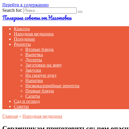
Перейти к содержанию
Search for:
Полезные советы от Наготовки
Красота
Народная медицина
Похудение
Рецепты
Вторые блюда
Выпечка
Десерты
Заготовки на зиму
Закуски
На скорую руку
Напитки
Низкокалорийные рецепты
Первые блюда
Салаты
Сад и огород
Советы
Главная
»
Народная медицина
Сердечникам приготовиться: чем опас