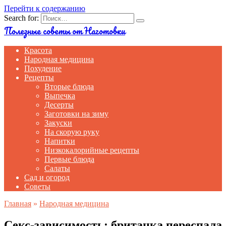
Перейти к содержанию
Search for:
Полезные советы от Наготовки
Красота
Народная медицина
Похудение
Рецепты
Вторые блюда
Выпечка
Десерты
Заготовки на зиму
Закуски
На скорую руку
Напитки
Низкокалорийные рецепты
Первые блюда
Салаты
Сад и огород
Советы
Главная
»
Народная медицина
Секс-зависимость: британка переспала