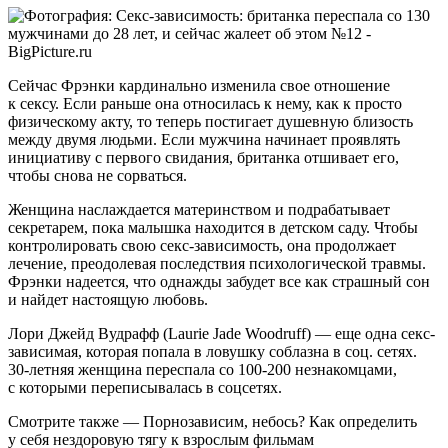
Сейчас Фрэнки кардинально изменила свое отношение
к сексу. Если раньше она относилась к нему, как к просто
физическому акту, то теперь постигает душевную близость
между двумя людьми. Если мужчина начинает проявлять
инициативу с первого свидания, британка отшивает его,
чтобы снова не сорваться.
Женщина наслаждается материнством и подрабатывает
секретарем, пока малышка находится в детском саду. Чтобы
контролировать свою секс-зависимость, она продолжает
лечение, преодолевая последствия психологической травмы.
Фрэнки надеется, что однажды забудет все как страшный сон
и найдет настоящую любовь.
Лори Джейд Вудрафф (Laurie Jade Woodruff) — еще одна секс-
зависимая, которая попала в ловушку соблазна в соц. сетях.
30-летняя женщина переспала со 100-200 незнакомцами,
с которыми переписывалась в соцсетях.
Смотрите также —
Порнозависим, небось? Как определить
у себя нездоровую тягу к взрослым фильмам